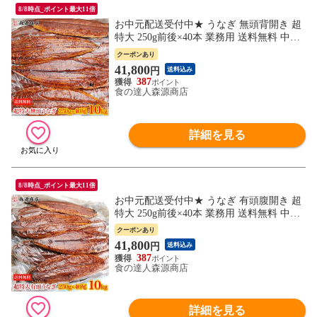
8/8時点_ポイント最大11倍
お中元配送受付中★ うなぎ 無頭背開き 超
特大 250g前後×40本 業務用 送料無料 中国
産お取り寄せグルメ 食品 海鮮 お祝い 土用
クーポンあり
丑
41,800
円
送料込み
387
食の達人森源商店
詳細を見る
8/8時点_ポイント最大11倍
お中元配送受付中★ うなぎ 有頭腹開き 超
特大 250g前後×40本 業務用 送料無料 中国
産お取り寄せグルメ 食品 海鮮 お祝い 土用
クーポンあり
丑
41,800
円
送料込み
387
食の達人森源商店
詳細を見る