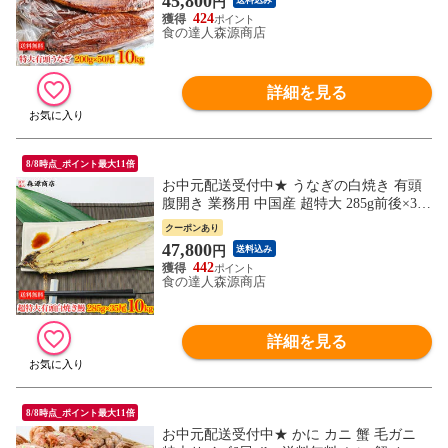
45,800
円
送料込み
424
食の達人森源商店
詳細を見る
8/8時点_ポイント最大11倍
お中元配送受付中★ うなぎの白焼き 有頭
腹開き 業務用 中国産 超特大 285g前後×35
本 送料無料 お取り寄せグルメ 食品 海鮮
クーポンあり
土用丑
47,800
円
送料込み
442
食の達人森源商店
詳細を見る
8/8時点_ポイント最大11倍
お中元配送受付中★ かに カニ 蟹 毛ガニ