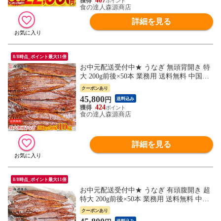
407
食の達人森源商店
詳細を見る
8/8時点_ポイント最大11倍
お中元配送受付中★ うなぎ 無頭背開き 特
大 200g前後×50本 業務用 送料無料 中国産
お取り寄せグルメ 食品 海鮮 お祝い 土用丑
クーポンあり
45,800
円
送料込み
424
食の達人森源商店
詳細を見る
8/8時点_ポイント最大11倍
お中元配送受付中★ うなぎ 有頭腹開き 超
特大 200g前後×50本 業務用 送料無料 中国
産お取り寄せグルメ 食品 海鮮 お祝い 土用
クーポンあり
丑