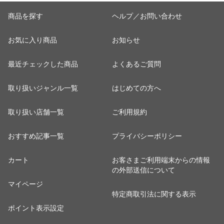
せグルメ 食品 海
半額★5990円セ
ル】
衝
鮮 土用丑 【最安
ール】
44
商品を探す
ヘルプ／お問い合わせ
値挑戦！6480円
円
→5960円セー
お気に入り商品
お知らせ
ル】
最近チェックした商品
よくあるご質問
取り扱いジャンル一覧
はじめての方へ
取り扱い店舗一覧
ご利用規約
おすすめ記事一覧
プライバシーポリシー
カート
お客さまご利用端末からの情報
の外部送信について
マイページ
特定商取引法に関する表示
ポイント表示設定