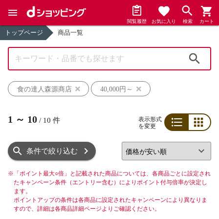
閲覧履歴
お気に入り
検索
カート
トップページ
商品一覧
検索
食の達人森源商店
40,000円～
1
～
10
表示形式
/
10
件
を変更
リスト
グリッド
条件で絞り込む
※
「ポイント最大○倍」と記載された商品については、各商品ごとに設定され
たキャンペーン条件（エントリー含む）によりポイント付与倍率が決定し
ます。
ポイントアップの条件は各商品に設定されたキャンペーンにより異なりま
すので、詳細は各商品詳細ページよりご確認ください。