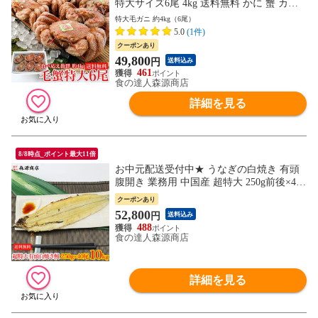
特大サイズ6尾 4kg 送料無料 かに 蟹 カニ
お取り寄せグルメ 食品 海鮮
特大毛ガニ 約4kg（6尾）
5.0
(1件)
クーポンあり
49,800
円
送料込み
461
食の達人森源商店
詳細を見る
8/8時点_ポイント最大11倍
お中元配送受付中★ うなぎの白焼き 有頭
腹開き 業務用 中国産 超特大 250g前後×40
本 送料無料 お取り寄せグルメ 食品 海鮮
クーポンあり
土用丑
52,800
円
送料込み
488
食の達人森源商店
詳細を見る