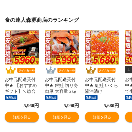
食の達人森源商店のランキング
4
タイムセール
タイムセール
タイムセール
お中元配送受付
お中元配送受付
お中元配送受付
お
中★ 【おすすめ
中★ 銀鮭 切り身
中★ 紅鮭 いくら
中
ギフト】＼総合
肉厚 大容量 2kg
醤油漬け
で
ランキング受賞
20切れ 加熱用 さ
500g(250g×2P)
い
送料込み
送料込み
送料込み
送料
の鰻／ うなぎ 鰻
け 鮭 焼き鮭 チ
小粒 送料無料 お
ン約
5,960
円
5,990
円
5,680
円
国産 無投薬うな
リ産 朝食 おかず
取り寄せグルメ
あ
ぎ 180g前後×2本
お取り寄せグル
食品 海鮮 【最安
蟹
詳細を見る
詳細を見る
詳細を見る
送料無料 山椒鰻
メ 食品【最安値
値に挑戦！7000
り
たれ付お取り寄
挑戦！11980円→
円→5680円セー
品