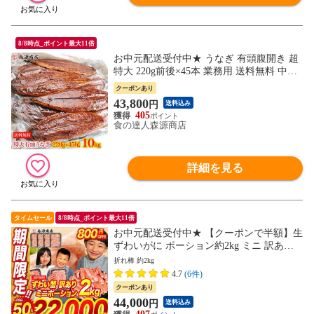
8/8時点_ポイント最大11倍
お中元配送受付中★ うなぎ 有頭腹開き 超
特大 220g前後×45本 業務用 送料無料 中国
産お取り寄せグルメ 食品 海鮮 お祝い 土用
クーポンあり
丑
43,800
円
送料込み
405
食の達人森源商店
詳細を見る
タイムセール
8/8時点_ポイント最大11倍
お中元配送受付中★ 【クーポンで半額】生
ずわいがに ポーション約2kg ミニ 訳あり
かに カニ 蟹 送料無料 お取り寄せグルメ
折れ棒 約2kg
食品 ギフト 海鮮 衝撃価格【通常44800円
4.7
(6件)
→44000円セール】
クーポンあり
44,000
円
送料込み