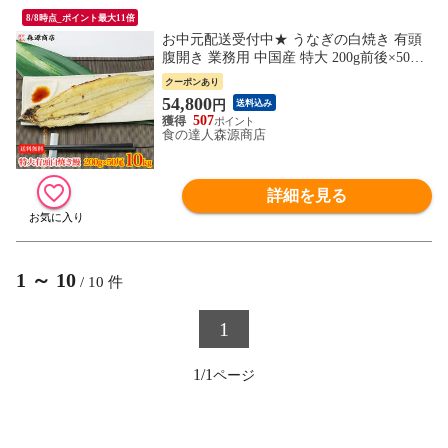
8/8時点_ポイント最大11倍
お中元配送受付中★ うなぎの白焼き 有頭
腹開き 業務用 中国産 特大 200g前後×50本
送料無料 お取り寄せグルメ 食品 海鮮 土用
クーポンあり
丑
54,800
円
送料込み
507
食の達人森源商店
詳細を見る
1
～
10
/
10
件
1
1/1