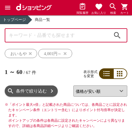
閲覧履歴
お気に入り
検索
カート
トップページ
商品一覧
検索
おいもや
4,001円～
1
～
60
表示形式
/
67
件
を変更
リスト
グリッド
条件で絞り込む
※
「ポイント最大○倍」と記載された商品については、各商品ごとに設定され
たキャンペーン条件（エントリー含む）によりポイント付与倍率が決定し
ます。
ポイントアップの条件は各商品に設定されたキャンペーンにより異なりま
すので、詳細は各商品詳細ページよりご確認ください。