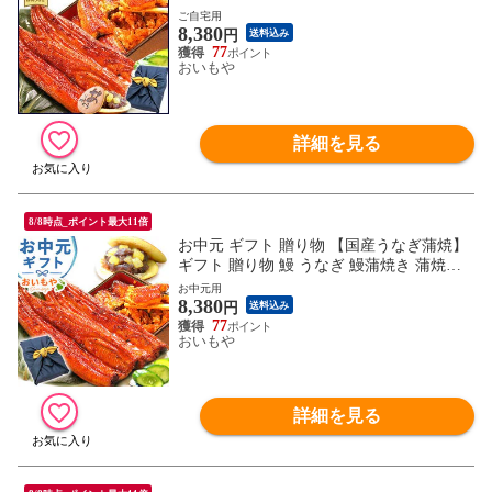
焼】鰻 蒲焼き うなぎのたなか おいもや
ご自宅用
8,380
【どら焼き】 FA ※ご指定日にお届け
円
送料込み
77
おいもや
詳細を見る
8/8時点_ポイント最大11倍
お中元 ギフト 贈り物 【国産うなぎ蒲焼】
ギフト 贈り物 鰻 うなぎ 鰻蒲焼き 蒲焼
【国産うなぎ蒲焼】鰻 蒲焼き うなぎのた
お中元用
8,380
なか おいもや【どら焼き】 FA 送料無料
円
送料込み
※ご指定OK！ ※ご指定無い場合最短発送
77
おいもや
でお届け
詳細を見る