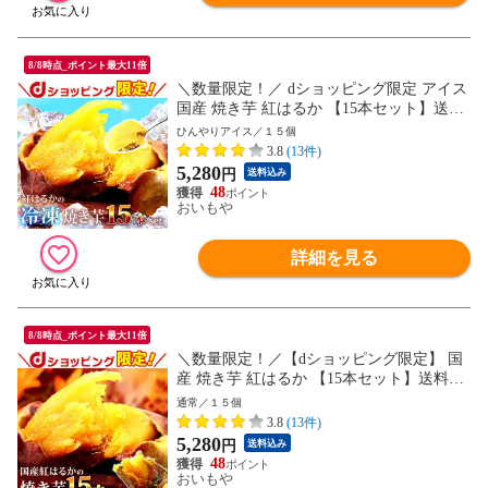
8/8時点_ポイント最大11倍
＼数量限定！／ dショッピング限定 アイス
国産 焼き芋 紅はるか 【15本セット】送料
無料 和菓子 スイーツ まとめ買い セット
ひんやりアイス／１５個
※ご指定日にお届け
3.8
(13件)
5,280
円
送料込み
48
おいもや
詳細を見る
8/8時点_ポイント最大11倍
＼数量限定！／【dショッピング限定】 国
産 焼き芋 紅はるか 【15本セット】送料無
料 和菓子 スイーツ まとめ買い セット ※
通常／１５個
ご指定日にお届け
3.8
(13件)
5,280
円
送料込み
48
おいもや