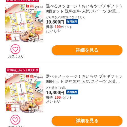
選べるメッセージ！おいもや プチギフト 3
0個セット 送料無料 人気 スイーツ お菓子
退職 お祝い返し お返し どら焼き バウムク
どら焼き／お世話になりました
10,800
ーヘン 【お世話になりました・ありがとう
円
送料無料
どら焼き】 ※ご指定日にお届け
100
おいもや
詳細を見る
8/8時点_ポイント最大11倍
選べるメッセージ！おいもや プチギフト 3
0個セット 送料無料 人気 スイーツ お菓子
退職 お祝い返し お返し どら焼き バウムク
どら焼き／お礼
10,800
ーヘン 【お礼・ありがとうどら焼き】 ※
円
送料無料
ご指定日にお届け
100
おいもや
詳細を見る