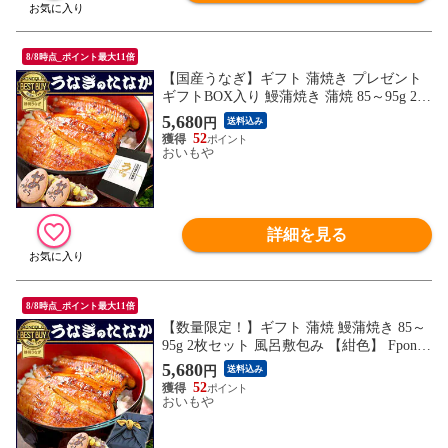
8/8時点_ポイント最大11倍
【国産うなぎ】ギフト 蒲焼き プレゼント
ギフトBOX入り 鰻蒲焼き 蒲焼 85～95g 2枚
【どら焼きセット・黒化粧箱入り】pon2 送
5,680
円
送料込み
料無料 ※ご指定日にお届け
52
おいもや
詳細を見る
8/8時点_ポイント最大11倍
【数量限定！】ギフト 蒲焼 鰻蒲焼き 85～
95g 2枚セット 風呂敷包み 【紺色】 Fpon2
※ご指定日にお届け
5,680
円
送料込み
52
おいもや