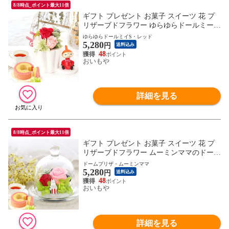
8/8時点_ポイント最大11倍
ギフト プレゼント お菓子 スイーツ 花 プ
リザーブドフラワー ゆらゆらドールミー
（S）赤） moominA 送料無料 ※ご指定日
ゆらゆらドールミイS・レッド
5,280
にお届け
円
送料込み
48
おいもや
詳細を見る
8/8時点_ポイント最大11倍
ギフト プレゼント お菓子 スイーツ 花 プ
リザーブドフラワー ムーミンママのドーム
プリザ moominA 送料無料 ※ご指定日にお
ドームプリザ・ムーミンママ
5,280
届け
円
送料込み
48
おいもや
詳細を見る