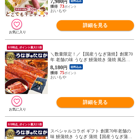
7,980
円
送料込み
73
おいもや
詳細を見る
8/8時点_ポイント最大11倍
＼数量限定！／【国産うなぎ蒲焼】創業70
年 老舗の味 うなぎ 鰻蒲焼き 蒲焼 風呂敷
包み セット【紺色】 FA ※ご指定日にお届
8,180
円
送料込み
け
75
おいもや
詳細を見る
8/8時点_ポイント最大11倍
スペシャルコラボ ギフト 創業70年老舗の
味 鰻蒲焼き うなぎ 蒲焼【国産うなぎ蒲