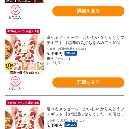
詳細を見る
8/8時点_ポイント最大11倍
選べるメッセージ！おいもや かりんとうプ
チギフト 【感謝の気持ちを込めて・10個セ
ット】 送料無料 人気 スイーツ お菓子 産
１０個／感謝の気持ちを込めて
5,390
休 お祝い返し お返し 芋けんぴ ※指定O
円
送料込み
K！
49
おいもや
詳細を見る
8/8時点_ポイント最大11倍
選べるメッセージ！おいもや かりんとうプ
チギフト 【お世話になりました・10個セッ
ト】 送料無料 人気 スイーツ お菓子 産休
１０個／お世話になりました
5,390
お祝い返し お返し 芋けんぴ ※指定OK！
円
送料込み