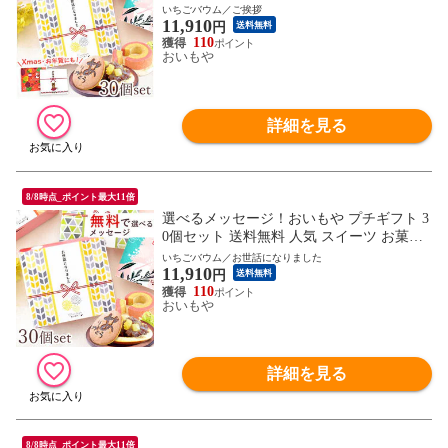
退職 お祝い返し お返し どら焼き バウムク
いちごバウム／ご挨拶
11,910
ーヘン 【ご挨拶・苺バウムクーヘン】 ※
円
送料無料
ご指定日にお届け
110
おいもや
詳細を見る
8/8時点_ポイント最大11倍
選べるメッセージ！おいもや プチギフト 3
0個セット 送料無料 人気 スイーツ お菓子
退職 お祝い返し お返し どら焼き バウムク
いちごバウム／お世話になりました
11,910
ーヘン 【お世話になりました・苺バウムク
円
送料無料
ーヘン】 ※ご指定日にお届け
110
おいもや
詳細を見る
8/8時点_ポイント最大11倍