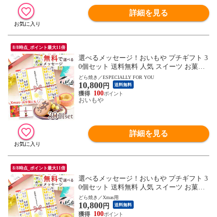
詳細を見る
8/8時点_ポイント最大11倍
選べるメッセージ！おいもや プチギフト 3
0個セット 送料無料 人気 スイーツ お菓子
退職 お祝い返し お返し どら焼き バウムク
どら焼き／ESPECIALLY FOR YOU
10,800
ーヘン 【ESPECIALLY FOR YOU・ありが
円
送料無料
とうどら焼き】 ※ご指定日にお届け
100
おいもや
詳細を見る
8/8時点_ポイント最大11倍
選べるメッセージ！おいもや プチギフト 3
0個セット 送料無料 人気 スイーツ お菓子
退職 お祝い返し お返し どら焼き バウムク
どら焼き／Xmas用
10,800
ーヘン 【Xmas用・ありがとうどら焼き】
円
送料無料
※ご指定日にお届け
100