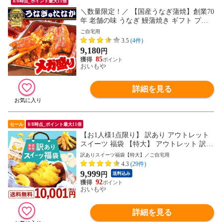
8/8時点_ポイント最大11倍
＼数量限定！／ 【国産うなぎ蒲焼】創業70
年 老舗の味 うなぎ 鰻蒲焼き ギフト プレ
ゼント 蒲焼きメガ盛りセット 蒲焼 85～95
ご自宅用
g 【5枚セット】 ※ご指定日にお届け
3.5
(4件)
9,180
円
85
おいもや
詳細を見る
セール
8/8時点_ポイント最大11倍
【お1人様1点限り】 訳あり アウトレット
スイーツ 福袋 【特大】 アウトレット 訳ア
リ わけあり お菓子 まとめ買い 家族 友人
訳ありスイーツ福袋【特大】／ご自宅用
食品 お取り寄せ 安い アイス ケーキ 和菓
4.3
(29件)
子 洋菓子 お菓子 チョコ お得 ※ご指定日
9,999
円
送料込み
にお届け
92
おいもや
詳細を見る