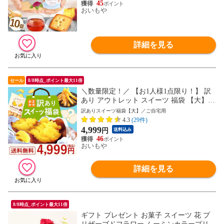
45
おいもや
詳細を見る
セール
8/8時点_ポイント最大11倍
＼数量限定！／ 【お1人様1点限り！】 訳
あり アウトレット スイーツ 福袋 【大】
アウトレット 訳アリ わけあり お菓子 まと
訳ありスイーツ福袋【大】／ご自宅用
め買い 家族 友人 食品 お取り寄せ 焼き芋
4.3
(29件)
冷凍 干し芋 ほしいも お芋 チップス よう
4,999
円
送料込み
かん スイートポテト 人気 安い アイス ケ
46
ーキ 和菓子 洋菓子 お菓子
おいもや
詳細を見る
8/8時点_ポイント最大11倍
ギフト プレゼント お菓子 スイーツ 花 プ