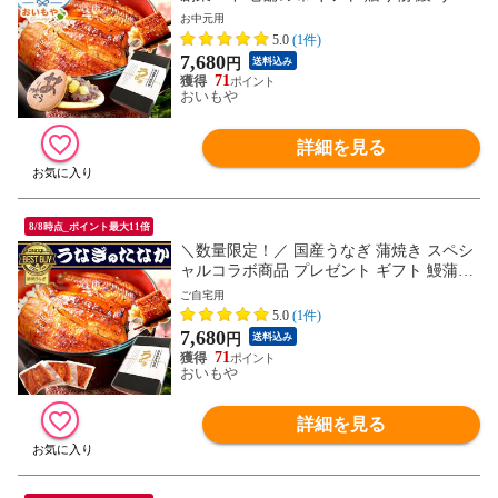
ぎ 鰻蒲焼き 蒲焼 85～95g 3枚セット【化粧
お中元用
箱BOX】bset 送料無料 ※ご指定OK！ ※ご
5.0
(1件)
指定無い場合最短発送でお届け
7,680
円
送料込み
71
おいもや
詳細を見る
8/8時点_ポイント最大11倍
＼数量限定！／ 国産うなぎ 蒲焼き スペシ
ャルコラボ商品 プレゼント ギフト 鰻蒲焼
き 蒲焼 85～95g 3枚 【どら焼きセット】bs
ご自宅用
et 送料無料 ※ご指定日に配送
5.0
(1件)
7,680
円
送料込み
71
おいもや
詳細を見る