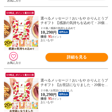
8/8時点_ポイント最大11倍
選べるメッセージ！おいもや かりんとうプ
チギフト 【感謝の気持ちを込めて・20個セ
ット】 送料無料 人気 スイーツ お菓子 産
２０個／感謝の気持ちを込めて
10,290
休 お祝い返し お返し 芋けんぴ ※指定O
円
送料込み
K！
95
おいもや
詳細を見る
8/8時点_ポイント最大11倍
選べるメッセージ！おいもや かりんとうプ
チギフト 【お世話になりました・20個セッ
ト】 送料無料 人気 スイーツ お菓子 産休
２０個／お世話になりました
10,290
お祝い返し お返し 芋けんぴ ※指定OK！
円
送料込み
95
おいもや