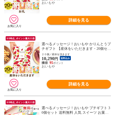
おいもや
詳細を見る
8/8時点_ポイント最大11倍
選べるメッセージ！おいもや かりんとうプ
チギフト 【産休をいただきます・20個セッ
ト】 送料無料 人気 スイーツ お菓子 産休
２０個／産休を頂きます
10,290
お祝い返し お返し 芋けんぴ ※指定OK！
円
送料込み
95
おいもや
詳細を見る
8/8時点_ポイント最大11倍
選べるメッセージ！おいもや プチギフト 3
0個セット 送料無料 人気 スイーツ お菓子