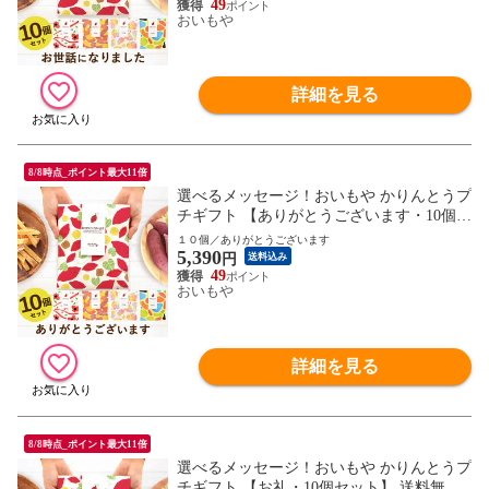
49
おいもや
詳細を見る
8/8時点_ポイント最大11倍
選べるメッセージ！おいもや かりんとうプ
チギフト 【ありがとうございます・10個セ
ット】 送料無料 人気 スイーツ お菓子 産
１０個／ありがとうございます
5,390
休 お祝い返し お返し 芋けんぴ ※指定O
円
送料込み
K！
49
おいもや
詳細を見る
8/8時点_ポイント最大11倍
選べるメッセージ！おいもや かりんとうプ
チギフト 【お礼・10個セット】 送料無料