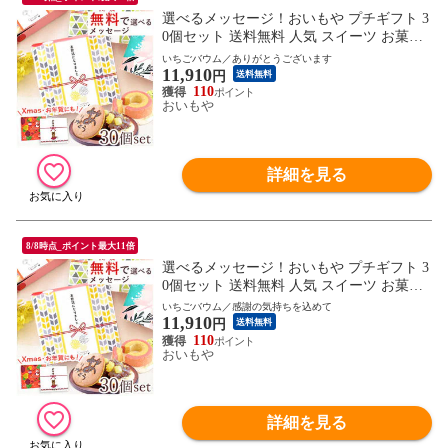
選べるメッセージ！おいもや プチギフト 3
0個セット 送料無料 人気 スイーツ お菓子
退職 お祝い返し お返し どら焼き バウムク
いちごバウム／ありがとうございます
11,910
ーヘン 【ありがとうございます・苺バウム
円
送料無料
クーヘン】 ※ご指定日にお届け
110
おいもや
詳細を見る
8/8時点_ポイント最大11倍
選べるメッセージ！おいもや プチギフト 3
0個セット 送料無料 人気 スイーツ お菓子
退職 お祝い返し お返し どら焼き バウムク
いちごバウム／感謝の気持ちを込めて
11,910
ーヘン 【感謝の気持ちを込めて・苺バウム
円
送料無料
クーヘン】 ※ご指定日にお届け
110
おいもや
詳細を見る