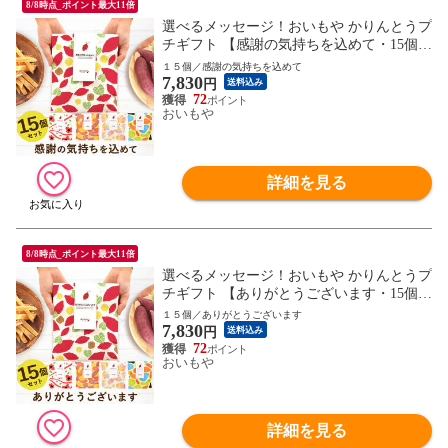
8/8時点_ポイント最大11倍
選べるメッセージ！おいもや かりんとうプ
チギフト 【感謝の気持ちを込めて・15個セ
ット】 送料無料 人気 スイーツ お菓子 産
１５個／感謝の気持ちを込めて
7,830
休 お祝い返し お返し 芋けんぴ ※指定O
円
送料込み
K！
72
おいもや
詳細を見る
8/8時点_ポイント最大11倍
選べるメッセージ！おいもや かりんとうプ
チギフト 【ありがとうございます・15個セ
ット】 送料無料 人気 スイーツ お菓子 産
１５個／ありがとうございます
7,830
休 お祝い返し お返し 芋けんぴ ※指定O
円
送料込み
K！
72
おいもや
詳細を見る