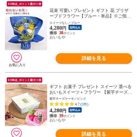
8/8時点_ポイント最大11倍
花束 可愛い プレゼント ギフト 花 プリザ
ーブドフラワー【ブルー・単品】※ご指定
OK！
スイーツなし／ブルー
4,280
円
送料込み
38
おいもや
詳細を見る
8/8時点_ポイント最大11倍
ギフト お菓子 プレゼント スイーツ 選べる
おいもスイーツ＋フラワー 【紫芋チーズケ
ーキ＋フラワー＜ピンク＞】 送料無料 ※
紫芋チーズケーキ／ピンク
ご指定OK！
4.7
(3件)
4,280
円
送料込み
39
おいもや
詳細を見る