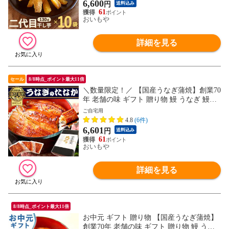
スイーツ 訳あり 和菓子 お菓子 人気 ※ご
6,600
円
送料込み
指定日にお届け
61
おいもや
詳細を見る
セール
8/8時点_ポイント最大11倍
＼数量限定！／ 【国産うなぎ蒲焼】創業70
年 老舗の味 ギフト 贈り物 鰻 うなぎ 鰻蒲
焼き 蒲焼 85～95g 3枚セット【化粧箱BO
ご自宅用
X】bset 送料無料 ※ご指定日にお届け
4.8
(6件)
6,601
円
送料込み
61
おいもや
詳細を見る
8/8時点_ポイント最大11倍
お中元 ギフト 贈り物 【国産うなぎ蒲焼】
創業70年 老舗の味 ギフト 贈り物 鰻 うな