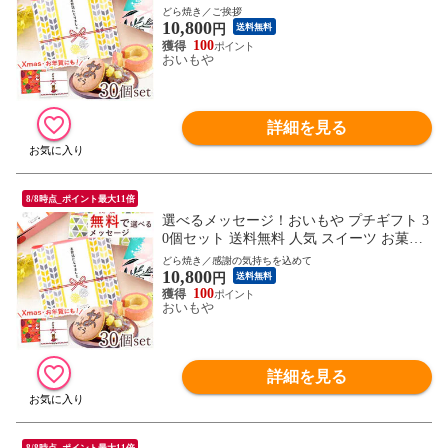
退職 お祝い返し お返し どら焼き バウムク
どら焼き／ご挨拶
10,800
ーヘン 【ご挨拶・ありがとうどら焼き】
円
送料無料
※ご指定日にお届け
100
おいもや
詳細を見る
8/8時点_ポイント最大11倍
選べるメッセージ！おいもや プチギフト 3
0個セット 送料無料 人気 スイーツ お菓子
退職 お祝い返し お返し どら焼き バウムク
どら焼き／感謝の気持ちを込めて
10,800
ーヘン 【感謝の気持ちを込めて・ありがと
円
送料無料
うどら焼き】 ※ご指定日にお届け
100
おいもや
詳細を見る
8/8時点_ポイント最大11倍