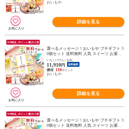
おいもや
詳細を見る
8/8時点_ポイント最大11倍
選べるメッセージ！おいもや プチギフト 3
0個セット 送料無料 人気 スイーツ お菓子
退職 お祝い返し お返し どら焼き バウムク
いちごバウム／お礼
11,910
ーヘン 【お礼・苺バウムクーヘン】 ※ご
円
送料無料
指定日にお届け
110
おいもや
詳細を見る
8/8時点_ポイント最大11倍
選べるメッセージ！おいもや プチギフト 3
0個セット 送料無料 人気 スイーツ お菓子