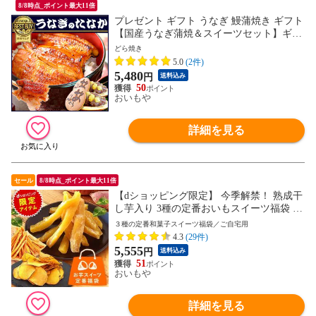
8/8時点_ポイント最大11倍
プレゼント ギフト うなぎ 鰻蒲焼き ギフト
【国産うなぎ蒲焼＆スイーツセット】ギフ
ト 贈り物 鰻 【どら焼き】和菓子 pon2 蒲
どら焼き
焼 85～95g ※ご指定日にお届け
5.0
(2件)
5,480
円
送料込み
50
おいもや
詳細を見る
セール
8/8時点_ポイント最大11倍
【dショッピング限定】 今季解禁！ 熟成干
し芋入り 3種の定番おいもスイーツ福袋 福
袋 干し芋 ほしいも お芋 チップス 芋けん
３種の定番和菓子スイーツ福袋／ご自宅用
ぴ かりんとう さつまいも 誕生日 お菓子
4.3
(29件)
和菓子 スイーツ ご自宅用 お得用 ※ご指定
5,555
円
送料込み
日にお届け
51
おいもや
詳細を見る