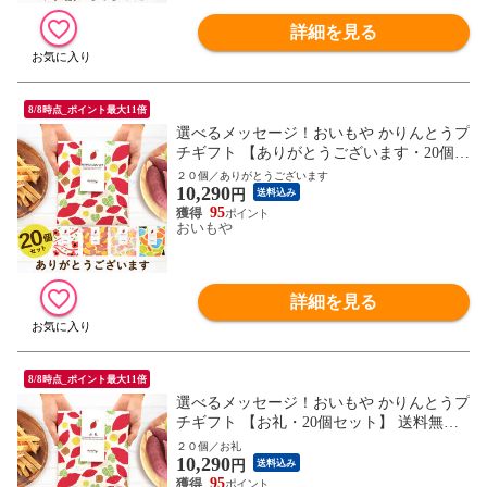
詳細を見る
8/8時点_ポイント最大11倍
選べるメッセージ！おいもや かりんとうプ
チギフト 【ありがとうございます・20個セ
ット】 送料無料 人気 スイーツ お菓子 産
２０個／ありがとうございます
10,290
休 お祝い返し お返し 芋けんぴ ※指定O
円
送料込み
K！
95
おいもや
詳細を見る
8/8時点_ポイント最大11倍
選べるメッセージ！おいもや かりんとうプ
チギフト 【お礼・20個セット】 送料無料
人気 スイーツ お菓子 産休 お祝い返し お
２０個／お礼
10,290
返し 芋けんぴ ※指定OK！
円
送料込み
95