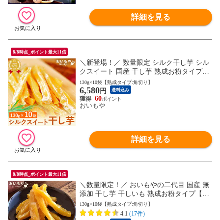
詳細を見る
8/8時点_ポイント最大11倍
＼新登場！／ 数量限定 シルク干し芋 シル
クスイート 国産 干し芋 熟成お粉タイプ
【130g×10袋セット】さつまいも ほしいも
130g×10袋【熟成タイプ:角切り】
6,580
スイーツ 訳あり 和菓子 お菓子 ※ご指定日
円
送料込み
にお届け
60
おいもや
詳細を見る
8/8時点_ポイント最大11倍
＼数量限定！／ おいもやの二代目 国産 無
添加 干し芋 干しいも 熟成お粉タイプ【13
0g×10袋セット】さつまいも ほしいも ほし
130g×10袋【熟成タイプ:角切り】
いも 角切り 平切り 送料無料 個包装 静岡
4.1
(17件)