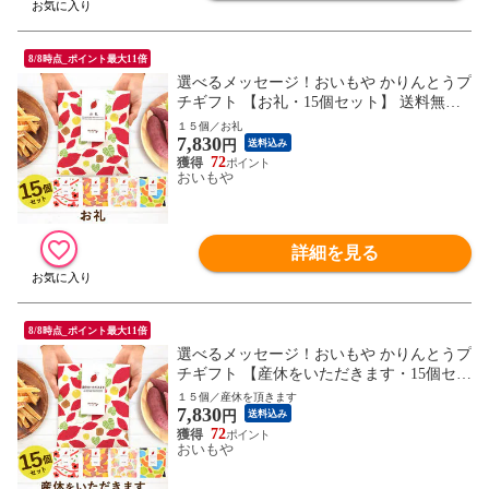
8/8時点_ポイント最大11倍
選べるメッセージ！おいもや かりんとうプ
チギフト 【お礼・15個セット】 送料無料
人気 スイーツ お菓子 産休 お祝い返し お
１５個／お礼
7,830
返し 芋けんぴ ※指定OK！
円
送料込み
72
おいもや
詳細を見る
8/8時点_ポイント最大11倍
選べるメッセージ！おいもや かりんとうプ
チギフト 【産休をいただきます・15個セッ
ト】 送料無料 人気 スイーツ お菓子 産休
１５個／産休を頂きます
7,830
お祝い返し お返し 芋けんぴ ※指定OK！
円
送料込み
72
おいもや