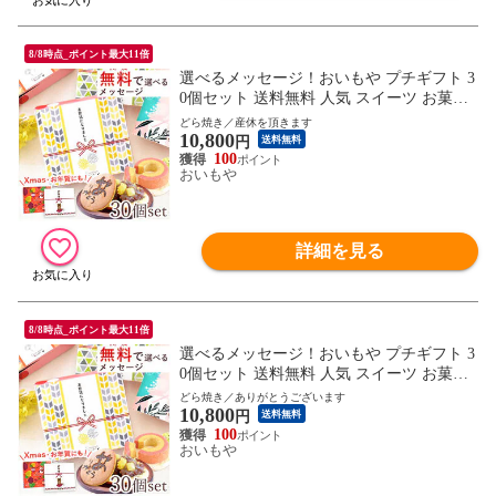
8/8時点_ポイント最大11倍
選べるメッセージ！おいもや プチギフト 3
0個セット 送料無料 人気 スイーツ お菓子
退職 お祝い返し お返し どら焼き バウムク
どら焼き／産休を頂きます
10,800
ーヘン 【産休をいただきます・ありがとう
円
送料無料
どら焼き】 ※ご指定日にお届け
100
おいもや
詳細を見る
8/8時点_ポイント最大11倍
選べるメッセージ！おいもや プチギフト 3
0個セット 送料無料 人気 スイーツ お菓子
退職 お祝い返し お返し どら焼き バウムク
どら焼き／ありがとうございます
10,800
ーヘン 【ありがとうございます・ありがと
円
送料無料
うどら焼き】 ※ご指定日にお届け
100
おいもや