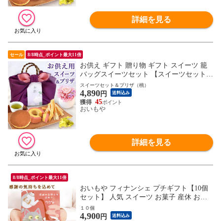
詳細を見る
セール
8/8時点_ポイント最大11倍
お供え ギフト 贈り物 ギフト スイーツ 籠
バッグスイーツセット 【スイーツセット＆
プリザ（桃）】 ※ご指定日にお届け！
スイーツセット＆プリザ（桃）
4,890
円
送料込み
45
おいもや
詳細を見る
8/8時点_ポイント最大11倍
おいもや フィナンシェ プチギフト【10個
セット】 人気 スイーツ お菓子 産休 お祝
い返し お返し 洋菓子 紅茶 セット ※ご指
１０個
4,900
定日にお届け
円
送料込み