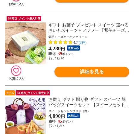
8/8時点_ポイント最大11倍
ギフト お菓子 プレゼント スイーツ 選べる
おいもスイーツ＋フラワー 【紫芋チーズケ
ーキ＋フラワー＜グリーン＞】 送料無料
紫芋チーズケーキ／グリーン
※ご指定OK！
4.7
(3件)
4,280
円
送料込み
39
おいもや
詳細を見る
セール
8/8時点_ポイント最大11倍
お供え ギフト 贈り物 ギフト スイーツ 籠
バッグスイーツセット 【スイーツセット＆
プリザ（白）】 ※ご指定日にお届け！
スイーツセット＆プリザ（白）
4,890
円
送料込み
45
おいもや