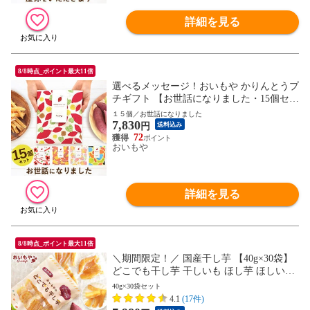
詳細を見る
8/8時点_ポイント最大11倍
選べるメッセージ！おいもや かりんとうプ
チギフト 【お世話になりました・15個セッ
ト】 送料無料 人気 スイーツ お菓子 産休
１５個／お世話になりました
7,830
お祝い返し お返し 芋けんぴ ※指定OK！
円
送料込み
72
おいもや
詳細を見る
8/8時点_ポイント最大11倍
＼期間限定！／ 国産干し芋 【40g×30袋】
どこでも干し芋 干しいも ほし芋 ほしいも
無添加 和菓子 お菓子 スイーツ 国産 さつ
40g×30袋セット
まいも 送料無料 ※ご指定日にお届け
4.1
(17件)