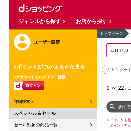
ジャンルから探す
お店から探す
トップページ
ユーザー設定
dポイントがつかえる＆たまる
リビングー
dアカウントでログイン・登録
1
～
22
/
2
詳細検索へ
条件で
スペシャル＆セール
※
「ポイント最
セール対象の商品一覧
ポイントアッ