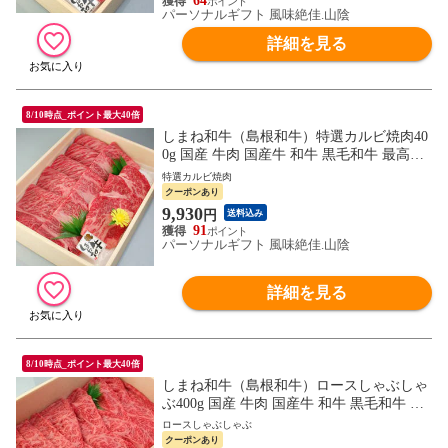
64
パーソナルギフト 風味絶佳.山陰
詳細を見る
8/10時点_ポイント最大40倍
しまね和牛（島根和牛）特選カルビ焼肉40
0g 国産 牛肉 国産牛 和牛 黒毛和牛 最高級
特選 厳選 送料無料（北海道・沖縄を除
特選カルビ焼肉
く）
クーポンあり
9,930
円
送料込み
91
パーソナルギフト 風味絶佳.山陰
詳細を見る
8/10時点_ポイント最大40倍
しまね和牛（島根和牛）ロースしゃぶしゃ
ぶ400g 国産 牛肉 国産牛 和牛 黒毛和牛 最
高級 特選 厳選 送料無料（北海道・沖縄を
ロースしゃぶしゃぶ
除く）
クーポンあり