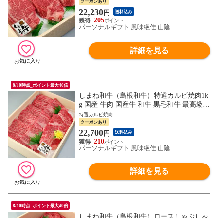
く）
クーポンあり
22,230
円
送料込み
205
パーソナルギフト 風味絶佳.山陰
詳細を見る
8/10時点_ポイント最大40倍
しまね和牛（島根和牛）特選カルビ焼肉1k
g 国産 牛肉 国産牛 和牛 黒毛和牛 最高級
特選 厳選 送料無料（北海道・沖縄を除
特選カルビ焼肉
く）
クーポンあり
22,700
円
送料込み
210
パーソナルギフト 風味絶佳.山陰
詳細を見る
8/10時点_ポイント最大40倍
しまね和牛（島根和牛）ロースしゃぶしゃ