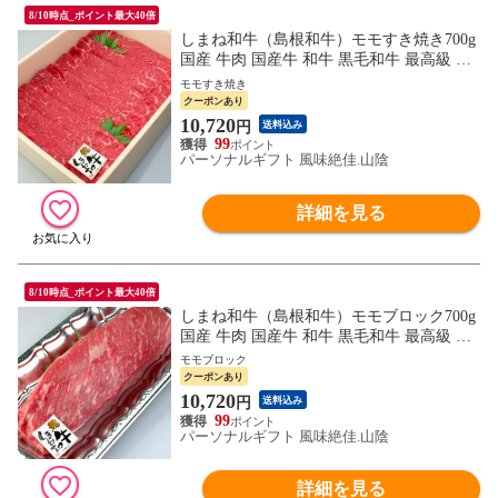
8/10時点_ポイント最大40倍
しまね和牛（島根和牛）モモすき焼き700g
国産 牛肉 国産牛 和牛 黒毛和牛 最高級 特
選 厳選 送料無料（北海道・沖縄を除く）
モモすき焼き
クーポンあり
10,720
円
送料込み
99
パーソナルギフト 風味絶佳.山陰
詳細を見る
8/10時点_ポイント最大40倍
しまね和牛（島根和牛）モモブロック700g
国産 牛肉 国産牛 和牛 黒毛和牛 最高級 特
選 厳選 送料無料（北海道・沖縄を除く）
モモブロック
クーポンあり
10,720
円
送料込み
99
パーソナルギフト 風味絶佳.山陰
詳細を見る