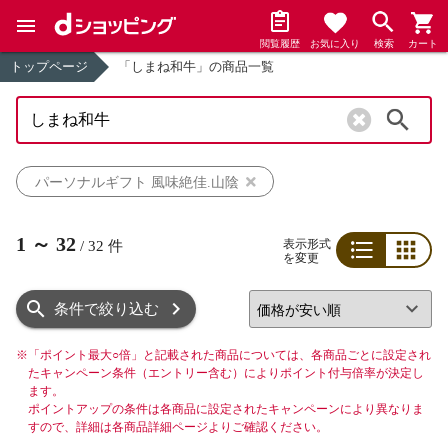
閲覧履歴
お気に入り
検索
カート
トップページ
「しまね和牛」の商品一覧
検索
パーソナルギフト 風味絶佳.山陰
1
～
32
表示形式
/
32
件
を変更
リスト
グリッド
条件で絞り込む
※
「ポイント最大○倍」と記載された商品については、各商品ごとに設定され
たキャンペーン条件（エントリー含む）によりポイント付与倍率が決定し
ます。
ポイントアップの条件は各商品に設定されたキャンペーンにより異なりま
すので、詳細は各商品詳細ページよりご確認ください。