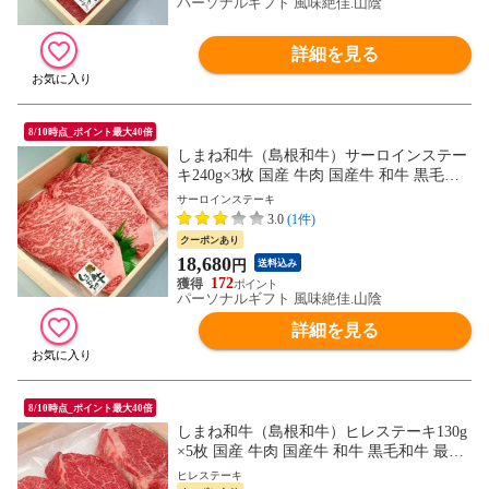
パーソナルギフト 風味絶佳.山陰
詳細を見る
8/10時点_ポイント最大40倍
しまね和牛（島根和牛）サーロインステー
キ240g×3枚 国産 牛肉 国産牛 和牛 黒毛和
牛 最高級 特選 厳選 送料無料（北海道・沖
サーロインステーキ
縄を除く）
3.0
(1件)
クーポンあり
18,680
円
送料込み
172
パーソナルギフト 風味絶佳.山陰
詳細を見る
8/10時点_ポイント最大40倍
しまね和牛（島根和牛）ヒレステーキ130g
×5枚 国産 牛肉 国産牛 和牛 黒毛和牛 最高
級 特選 厳選 送料無料（北海道・沖縄を除
ヒレステーキ