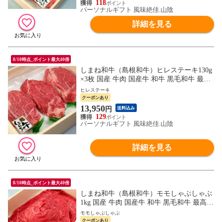
118
パーソナルギフト 風味絶佳.山陰
詳細を見る
8/10時点_ポイント最大40倍
しまね和牛（島根和牛）ヒレステーキ130g
×3枚 国産 牛肉 国産牛 和牛 黒毛和牛 最高
級 特選 厳選 送料無料（北海道・沖縄を除
ヒレステーキ
く）
クーポンあり
13,950
円
送料込み
129
パーソナルギフト 風味絶佳.山陰
詳細を見る
8/10時点_ポイント最大40倍
しまね和牛（島根和牛）モモしゃぶしゃぶ
1kg 国産 牛肉 国産牛 和牛 黒毛和牛 最高級
特選 厳選 送料無料（北海道・沖縄を除
モモしゃぶしゃぶ
く）
クーポンあり