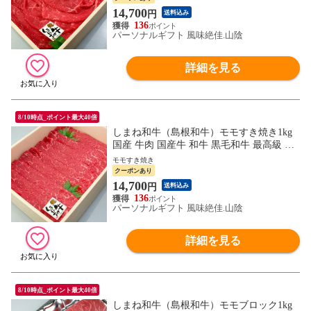
14,700
円
送料込み
136
パーソナルギフト 風味絶佳.山陰
詳細を見る
8/10時点_ポイント最大40倍
しまね和牛（島根和牛）モモすき焼き1kg
国産 牛肉 国産牛 和牛 黒毛和牛 最高級 特
選 厳選 送料無料（北海道・沖縄を除く）
モモすき焼き
クーポンあり
14,700
円
送料込み
136
パーソナルギフト 風味絶佳.山陰
詳細を見る
8/10時点_ポイント最大40倍
しまね和牛（島根和牛）モモブロック1kg