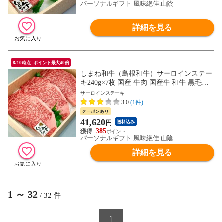
パーソナルギフト 風味絶佳.山陰
詳細を見る
8/10時点_ポイント最大40倍
しまね和牛（島根和牛）サーロインステー
キ240g×7枚 国産 牛肉 国産牛 和牛 黒毛和
牛 最高級 特選 厳選 送料無料（北海道・沖
サーロインステーキ
縄を除く）
3.0
(1件)
クーポンあり
41,620
円
送料込み
385
パーソナルギフト 風味絶佳.山陰
詳細を見る
1
～
32
/
32
件
1