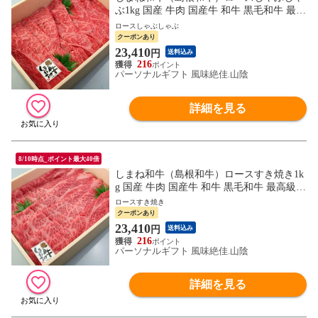
ぶ1kg 国産 牛肉 国産牛 和牛 黒毛和牛 最高
級 特選 厳選 送料無料（北海道・沖縄を除
ロースしゃぶしゃぶ
く）
クーポンあり
23,410
円
送料込み
216
パーソナルギフト 風味絶佳.山陰
詳細を見る
8/10時点_ポイント最大40倍
しまね和牛（島根和牛）ロースすき焼き1k
g 国産 牛肉 国産牛 和牛 黒毛和牛 最高級
特選 厳選 送料無料（北海道・沖縄を除
ロースすき焼き
く）
クーポンあり
23,410
円
送料込み
216
パーソナルギフト 風味絶佳.山陰
詳細を見る