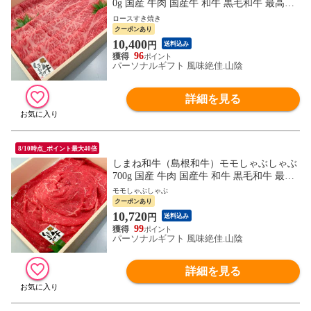
0g 国産 牛肉 国産牛 和牛 黒毛和牛 最高級
特選 厳選 送料無料（北海道・沖縄を除
ロースすき焼き
く）
クーポンあり
10,400
円
送料込み
96
パーソナルギフト 風味絶佳.山陰
詳細を見る
8/10時点_ポイント最大40倍
しまね和牛（島根和牛）モモしゃぶしゃぶ
700g 国産 牛肉 国産牛 和牛 黒毛和牛 最高
級 特選 厳選 送料無料（北海道・沖縄を除
モモしゃぶしゃぶ
く）
クーポンあり
10,720
円
送料込み
99
パーソナルギフト 風味絶佳.山陰
詳細を見る