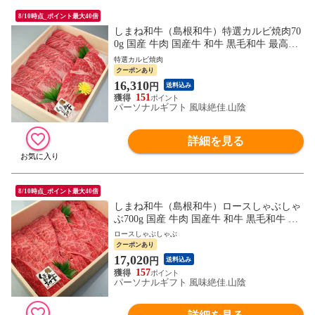
8/10時点_ポイント最大40倍
しまね和牛（島根和牛）特選カルビ焼肉70
0g 国産 牛肉 国産牛 和牛 黒毛和牛 最高級
特選 厳選 送料無料（北海道・沖縄を除
特選カルビ焼肉
く）
クーポンあり
16,310
円
送料込み
151
パーソナルギフト 風味絶佳.山陰
詳細を見る
8/10時点_ポイント最大40倍
しまね和牛（島根和牛）ロースしゃぶしゃ
ぶ700g 国産 牛肉 国産牛 和牛 黒毛和牛 最
高級 特選 厳選 送料無料（北海道・沖縄を
ロースしゃぶしゃぶ
除く）
クーポンあり
17,020
円
送料込み
157
パーソナルギフト 風味絶佳.山陰