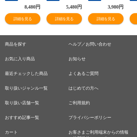
（8～18玉入）
あり（ご自宅
なし 訳あり（ご
り
8,480
円
5,480
円
3,980
円
鳥取県産 なし 新
用） 送料無料
自宅用） 送料無
二
甘泉梨 赤秀 送料
（北海道・沖縄
料（北海道・沖
水
詳細を見る
詳細を見る
詳細を見る
無料（北海道・
を除く）
縄を除く）
送
沖縄を除く）
道
く
商品を探す
ヘルプ／お問い合わせ
お気に入り商品
お知らせ
最近チェックした商品
よくあるご質問
取り扱いジャンル一覧
はじめての方へ
取り扱い店舗一覧
ご利用規約
おすすめ記事一覧
プライバシーポリシー
カート
お客さまご利用端末からの情報