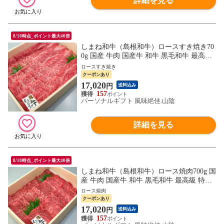
詳細を見る
8/10時点_ポイント最大40倍
しまね和牛（島根和牛）ロースすき焼き70
0g 国産 牛肉 国産牛 和牛 黒毛和牛 最高級
特選 厳選 送料無料（北海道・沖縄を除
ロースすき焼き
く）
クーポンあり
17,020
円
送料込み
157
パーソナルギフト 風味絶佳.山陰
詳細を見る
8/10時点_ポイント最大40倍
しまね和牛（島根和牛）ロース焼肉700g 国
産 牛肉 国産牛 和牛 黒毛和牛 最高級 特選
厳選 送料無料（北海道・沖縄を除く）
ロース焼肉
クーポンあり
17,020
円
送料込み
157