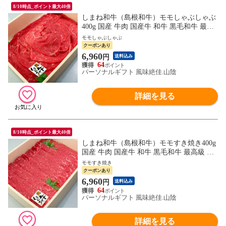
8/10時点_ポイント最大40倍
しまね和牛（島根和牛）モモしゃぶしゃぶ
400g 国産 牛肉 国産牛 和牛 黒毛和牛 最高
級 特選 厳選 送料無料（北海道・沖縄を除
モモしゃぶしゃぶ
く）
クーポンあり
6,960
円
送料込み
64
パーソナルギフト 風味絶佳.山陰
詳細を見る
8/10時点_ポイント最大40倍
しまね和牛（島根和牛）モモすき焼き400g
国産 牛肉 国産牛 和牛 黒毛和牛 最高級 特
選 厳選 送料無料（北海道・沖縄を除く）
モモすき焼き
クーポンあり
6,960
円
送料込み
64
パーソナルギフト 風味絶佳.山陰
詳細を見る