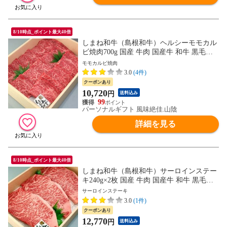
8/10時点_ポイント最大40倍
しまね和牛（島根和牛）ヘルシーモモカル
ビ焼肉700g 国産 牛肉 国産牛 和牛 黒毛和
牛 最高級 特選 厳選 送料無料（北海道・沖
モモカルビ焼肉
縄を除く）
3.0
(4件)
クーポンあり
10,720
円
送料込み
99
パーソナルギフト 風味絶佳.山陰
詳細を見る
8/10時点_ポイント最大40倍
しまね和牛（島根和牛）サーロインステー
キ240g×2枚 国産 牛肉 国産牛 和牛 黒毛和
牛 最高級 特選 厳選 送料無料（北海道・沖
サーロインステーキ
縄を除く）
3.0
(1件)
クーポンあり
12,770
円
送料込み