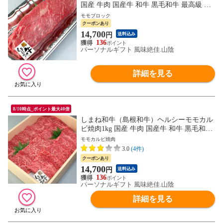
国産 牛肉 国産牛 和牛 黒毛和牛 最高級 特
選 厳選 送料無料（北海道・沖縄を除く）
モモブロック
クーポンあり
14,700
円
送料込み
136
パーソナルギフト 風味絶佳.山陰
詳細を見る
8/10時点_ポイント最大40倍
しまね和牛（島根和牛）ヘルシーモモカル
ビ焼肉1kg 国産 牛肉 国産牛 和牛 黒毛和牛
最高級 特選 厳選 送料無料（北海道・沖縄
モモカルビ焼肉
を除く）
3.0
(4件)
クーポンあり
14,700
円
送料込み
136
パーソナルギフト 風味絶佳.山陰
詳細を見る