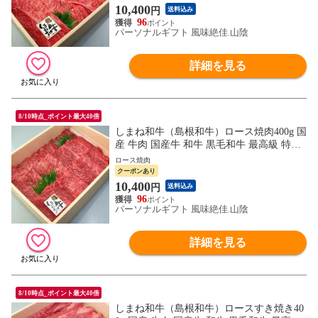
10,400
円
送料込み
96
パーソナルギフト 風味絶佳.山陰
詳細を見る
8/10時点_ポイント最大40倍
しまね和牛（島根和牛）ロース焼肉400g 国
産 牛肉 国産牛 和牛 黒毛和牛 最高級 特選
厳選 送料無料（北海道・沖縄を除く）
ロース焼肉
クーポンあり
10,400
円
送料込み
96
パーソナルギフト 風味絶佳.山陰
詳細を見る
8/10時点_ポイント最大40倍
しまね和牛（島根和牛）ロースすき焼き40