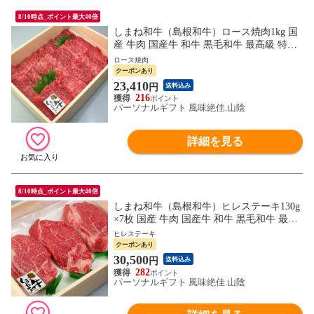
8/10時点_ポイント最大40倍
しまね和牛（島根和牛）ロース焼肉1kg 国
産 牛肉 国産牛 和牛 黒毛和牛 最高級 特選
厳選 送料無料（北海道・沖縄を除く）
ロース焼肉
クーポンあり
23,410
円
送料込み
216
パーソナルギフト 風味絶佳.山陰
詳細を見る
8/10時点_ポイント最大40倍
しまね和牛（島根和牛）ヒレステーキ130g
×7枚 国産 牛肉 国産牛 和牛 黒毛和牛 最高
級 特選 厳選 送料無料（北海道・沖縄を除
ヒレステーキ
く）
クーポンあり
30,500
円
送料込み
282
パーソナルギフト 風味絶佳.山陰