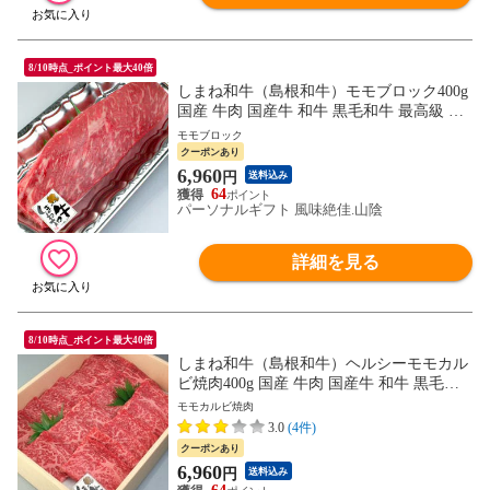
8/10時点_ポイント最大40倍
しまね和牛（島根和牛）モモブロック400g
国産 牛肉 国産牛 和牛 黒毛和牛 最高級 特
選 厳選 送料無料（北海道・沖縄を除く）
モモブロック
クーポンあり
6,960
円
送料込み
64
パーソナルギフト 風味絶佳.山陰
詳細を見る
8/10時点_ポイント最大40倍
しまね和牛（島根和牛）ヘルシーモモカル
ビ焼肉400g 国産 牛肉 国産牛 和牛 黒毛和
牛 最高級 特選 厳選 送料無料（北海道・沖
モモカルビ焼肉
縄を除く）
3.0
(4件)
クーポンあり
6,960
円
送料込み