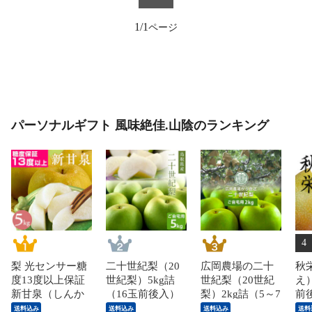
1/1
パーソナルギフト 風味絶佳.山陰のランキング
4
梨 光センサー糖
二十世紀梨（20
広岡農場の二十
秋
度13度以上保証
世紀梨）5kg詰
世紀梨（20世紀
え）
新甘泉（しんか
（16玉前後入）
梨）2kg詰（5～7
前
んせん）5kg詰
鳥取県産 なし 訳
玉入） 鳥取県産
産 
送料込み
送料込み
送料込み
送料