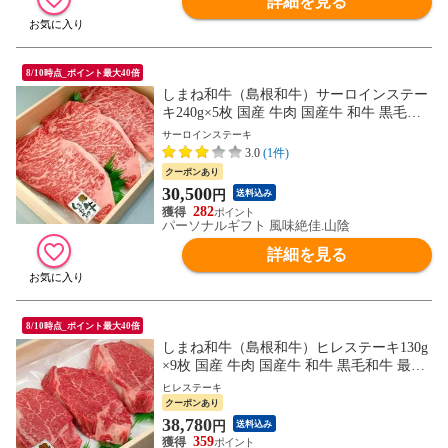
詳細を見る
8/10時点_ポイント最大40倍
しまね和牛（島根和牛）サーロインステー
キ240g×5枚 国産 牛肉 国産牛 和牛 黒毛和
牛 最高級 特選 厳選 送料無料（北海道・沖
サーロインステーキ
縄を除く）
3.0
(1件)
クーポンあり
30,500
円
送料込み
282
パーソナルギフト 風味絶佳.山陰
詳細を見る
8/10時点_ポイント最大40倍
しまね和牛（島根和牛）ヒレステーキ130g
×9枚 国産 牛肉 国産牛 和牛 黒毛和牛 最高
級 特選 厳選 送料無料（北海道・沖縄を除
ヒレステーキ
く）
クーポンあり
38,780
円
送料込み
359