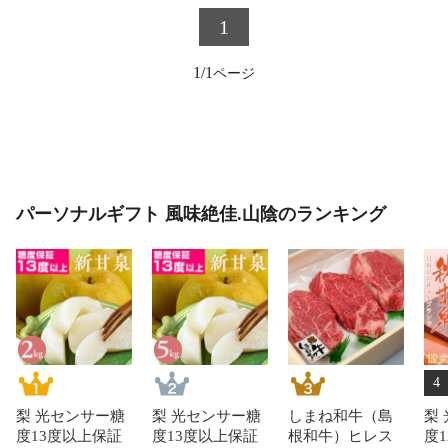
1
1/1
パーソナルギフト 風味絶佳.山陰のランキング
4
梨 光センサー糖
梨 光センサー糖
しまね和牛（島
梨
度13度以上保証
度13度以上保証
根和牛）ヒレス
度1