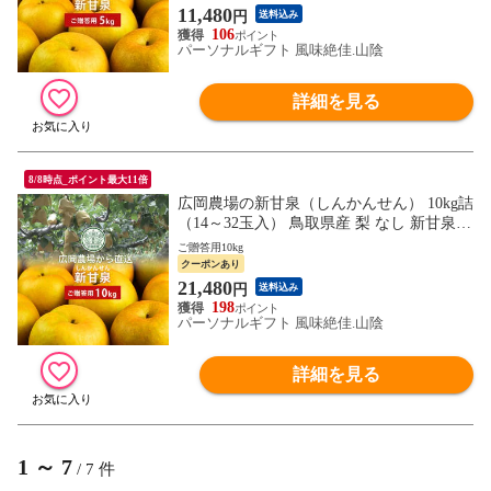
11,480
円
送料込み
106
パーソナルギフト 風味絶佳.山陰
詳細を見る
8/8時点_ポイント最大11倍
広岡農場の新甘泉（しんかんせん） 10kg詰
（14～32玉入） 鳥取県産 梨 なし 新甘泉梨
赤秀（ご贈答用） 送料無料（北海道・沖縄
ご贈答用10kg
を除く）
クーポンあり
21,480
円
送料込み
198
パーソナルギフト 風味絶佳.山陰
詳細を見る
1
～
7
/
7
件