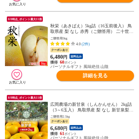
8/8時点_ポイント最大11倍
秋栄（あきばえ）5kg詰（16玉前後入） 鳥
取県産 梨 なし 赤秀（ご贈答用） 二十世紀
梨と幸水の掛け合わせ 送料無料（北海道・
ご贈答用5kg
沖縄を除く）
4.0
(2件)
クーポンあり
6,480
円
送料込み
60
パーソナルギフト 風味絶佳.山陰
詳細を見る
8/8時点_ポイント最大11倍
広岡農場の新甘泉（しんかんせん） 2kg詰
（3～6玉入） 鳥取県産 梨 なし 新甘泉梨
赤秀（ご贈答用） 送料無料（北海道・沖縄
ご贈答用2.5kg
を除く）
クーポンあり
6,680
円
送料込み
61
パーソナルギフト 風味絶佳.山陰