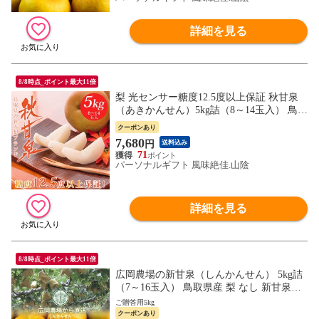
詳細を見る
8/8時点_ポイント最大11倍
梨 光センサー糖度12.5度以上保証 秋甘泉
（あきかんせん）5kg詰（8～14玉入） 鳥取
県産 なし 赤秀 送料無料（北海道・沖縄を
クーポンあり
除く）
7,680
円
送料込み
71
パーソナルギフト 風味絶佳.山陰
詳細を見る
8/8時点_ポイント最大11倍
広岡農場の新甘泉（しんかんせん） 5kg詰
（7～16玉入） 鳥取県産 梨 なし 新甘泉梨
赤秀（ご贈答用） 送料無料（北海道・沖縄
ご贈答用5kg
を除く）
クーポンあり