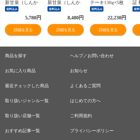
新甘泉（しんか
新甘泉（しんか
テーキ130g×5枚
証
んせん）2kg詰
んせん）5kg詰
国産 牛肉 国産牛
か
送料込み
送料込み
送料込み
送料
（5～6玉入） 鳥
（8～18玉入）
和牛 黒毛和牛 最
（
5,780
円
8,480
円
22,230
円
取県産 なし 新甘
鳥取県産 なし 新
高級 特選 厳選
鳥
泉梨 赤秀 送料無
甘泉梨 赤秀 送料
送料無料（北海
秀
詳細を見る
詳細を見る
詳細を見る
料（北海道・沖
無料（北海道・
道・沖縄を除
海
縄を除く）
沖縄を除く）
く）
く
商品を探す
ヘルプ／お問い合わせ
お気に入り商品
お知らせ
最近チェックした商品
よくあるご質問
取り扱いジャンル一覧
はじめての方へ
取り扱い店舗一覧
ご利用規約
おすすめ記事一覧
プライバシーポリシー