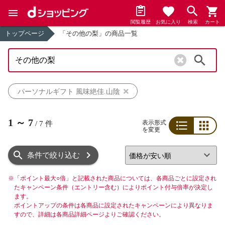
閲覧履歴
お気に入り
検索
カート
トップページ
「その他の梨」の商品一覧
検索
パーソナルギフト 風味絶佳.山陰
1
～
7
表示形式
/
7
件
を変更
リスト
グリッド
条件で絞り込む
※
「ポイント最大○倍」と記載された商品については、各商品ごとに設定され
たキャンペーン条件（エントリー含む）によりポイント付与倍率が決定し
ます。
ポイントアップの条件は各商品に設定されたキャンペーンにより異なりま
すので、詳細は各商品詳細ページよりご確認ください。