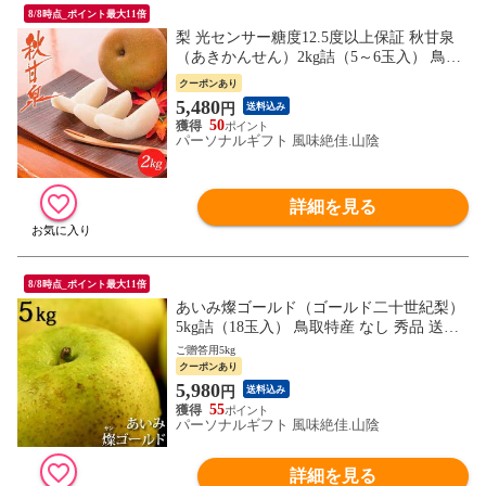
8/8時点_ポイント最大11倍
梨 光センサー糖度12.5度以上保証 秋甘泉
（あきかんせん）2kg詰（5～6玉入） 鳥取
県産 なし 赤秀 送料無料（北海道・沖縄を
クーポンあり
除く）
5,480
円
送料込み
50
パーソナルギフト 風味絶佳.山陰
詳細を見る
8/8時点_ポイント最大11倍
あいみ燦ゴールド（ゴールド二十世紀梨）
5kg詰（18玉入） 鳥取特産 なし 秀品 送料
無料（北海道・沖縄を除く）
ご贈答用5kg
クーポンあり
5,980
円
送料込み
55
パーソナルギフト 風味絶佳.山陰
詳細を見る