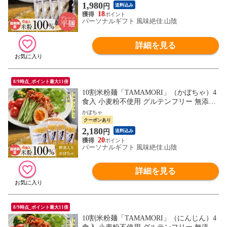
同梱不可）
1,980
円
送料込み
18
パーソナルギフト 風味絶佳.山陰
詳細を見る
8/9時点_ポイント最大11倍
10割米粉麺「TAMAMORI」（かぼちゃ）4
食入 小麦粉不使用 グルテンフリー 無添加
添加物不使用 国産 米粉 麺 パスタ ライス
かぼちゃ
ヌードル フォー 送料無料 ネコポス（他商
クーポンあり
品との同梱不可）
2,180
円
送料込み
20
パーソナルギフト 風味絶佳.山陰
詳細を見る
8/9時点_ポイント最大11倍
10割米粉麺「TAMAMORI」（にんじん）4