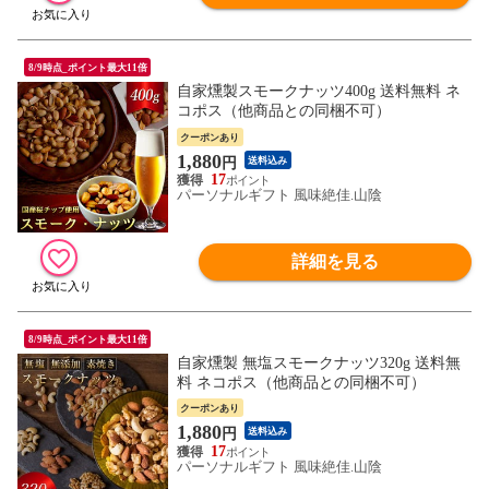
8/9時点_ポイント最大11倍
自家燻製スモークナッツ400g 送料無料 ネ
コポス（他商品との同梱不可）
クーポンあり
1,880
円
送料込み
17
パーソナルギフト 風味絶佳.山陰
詳細を見る
8/9時点_ポイント最大11倍
自家燻製 無塩スモークナッツ320g 送料無
料 ネコポス（他商品との同梱不可）
クーポンあり
1,880
円
送料込み
17
パーソナルギフト 風味絶佳.山陰