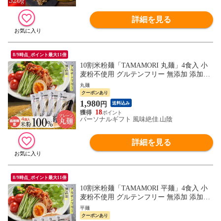
詳細を見る
8/9時点_ポイント最大11倍
10割米粉麺「TAMAMORI 丸麺」4食入 小
麦粉不使用 グルテンフリー 無添加 添加物
不使用 国産 米粉 麺 パスタ ライスヌード
丸麺
ル フォー 送料無料 ネコポス（他商品との
クーポンあり
同梱不可）
1,980
円
送料込み
18
パーソナルギフト 風味絶佳.山陰
詳細を見る
8/9時点_ポイント最大11倍
10割米粉麺「TAMAMORI 平麺」4食入 小
麦粉不使用 グルテンフリー 無添加 添加物
不使用 国産 米粉 麺 パスタ ライスヌード
平麺
ル フォー 送料無料 ネコポス（他商品との
クーポンあり