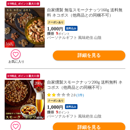
8/9時点_ポイント最大11倍
自家燻製 無塩スモークナッツ160g 送料無
料 ネコポス（他商品との同梱不可）
クーポンあり
1,000
円
送料込み
9
パーソナルギフト 風味絶佳.山陰
詳細を見る
8/9時点_ポイント最大11倍
自家燻製スモークナッツ200g 送料無料 ネ
コポス（他商品との同梱不可）
2.0
(1件)
クーポンあり
1,000
円
送料込み
9
パーソナルギフト 風味絶佳.山陰
詳細を見る