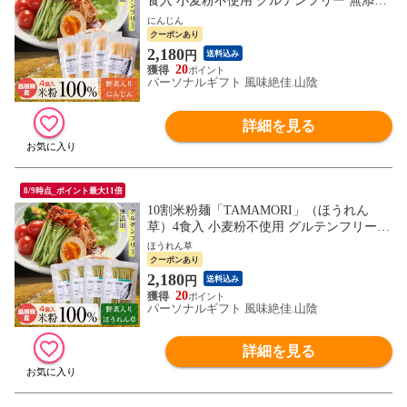
食入 小麦粉不使用 グルテンフリー 無添加
添加物不使用 国産 米粉 麺 パスタ ライス
にんじん
ヌードル フォー 送料無料 ネコポス（他商
クーポンあり
品との同梱不可）
2,180
円
送料込み
20
パーソナルギフト 風味絶佳.山陰
詳細を見る
8/9時点_ポイント最大11倍
10割米粉麺「TAMAMORI」（ほうれん
草）4食入 小麦粉不使用 グルテンフリー
無添加 添加物不使用 国産 米粉 麺 パスタ
ほうれん草
ライスヌードル フォー 送料無料 ネコポス
クーポンあり
（他商品との同梱不可）
2,180
円
送料込み
20
パーソナルギフト 風味絶佳.山陰
詳細を見る