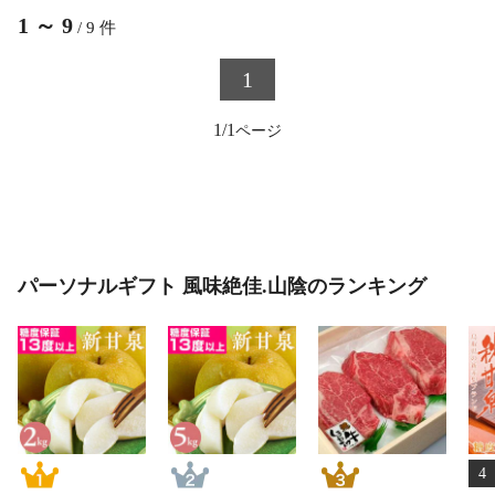
1
～
9
/
9
件
1
1/1
パーソナルギフト 風味絶佳.山陰のランキング
4