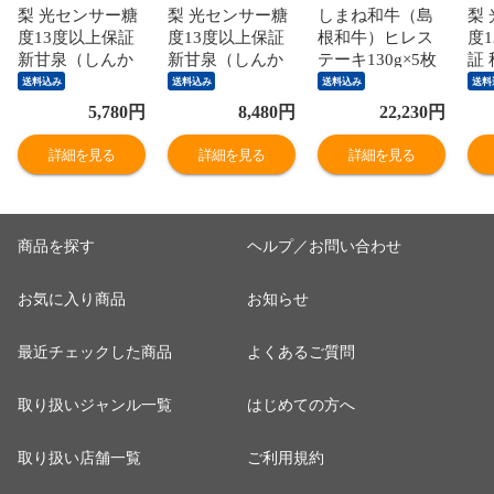
梨 光センサー糖
梨 光センサー糖
しまね和牛（島
梨
度13度以上保証
度13度以上保証
根和牛）ヒレス
度1
新甘泉（しんか
新甘泉（しんか
テーキ130g×5枚
証
んせん）2kg詰
んせん）5kg詰
国産 牛肉 国産牛
か
送料込み
送料込み
送料込み
送料
（5～6玉入） 鳥
（8～18玉入）
和牛 黒毛和牛 最
（
5,780
円
8,480
円
22,230
円
取県産 なし 新甘
鳥取県産 なし 新
高級 特選 厳選
鳥
泉梨 赤秀 送料無
甘泉梨 赤秀 送料
送料無料（北海
秀
詳細を見る
詳細を見る
詳細を見る
料（北海道・沖
無料（北海道・
道・沖縄を除
海
縄を除く）
沖縄を除く）
く）
く
商品を探す
ヘルプ／お問い合わせ
お気に入り商品
お知らせ
最近チェックした商品
よくあるご質問
取り扱いジャンル一覧
はじめての方へ
取り扱い店舗一覧
ご利用規約