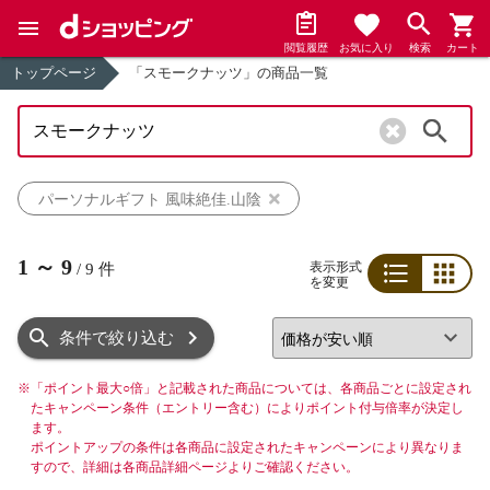
閲覧履歴
お気に入り
検索
カート
トップページ
「スモークナッツ」の商品一覧
検索
パーソナルギフト 風味絶佳.山陰
1
～
9
表示形式
/
9
件
を変更
リスト
グリッド
条件で絞り込む
※
「ポイント最大○倍」と記載された商品については、各商品ごとに設定され
たキャンペーン条件（エントリー含む）によりポイント付与倍率が決定し
ます。
ポイントアップの条件は各商品に設定されたキャンペーンにより異なりま
すので、詳細は各商品詳細ページよりご確認ください。