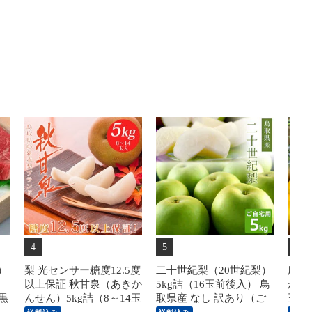
4
5
6
）
梨 光センサー糖度12.5度
二十世紀梨（20世紀梨）
広岡
以上保証 秋甘泉（あきか
5kg詰（16玉前後入） 鳥
かん
 黒
んせん）5kg詰（8～14玉
取県産 なし 訳あり（ご
玉入