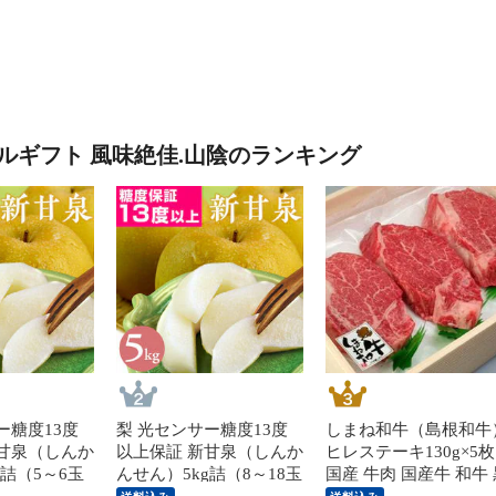
ルギフト 風味絶佳.山陰のランキング
ー糖度13度
梨 光センサー糖度13度
しまね和牛（島根和牛
新甘泉（しんか
以上保証 新甘泉（しんか
ヒレステーキ130g×5枚
g詰（5～6玉
んせん）5kg詰（8～18玉
国産 牛肉 国産牛 和牛