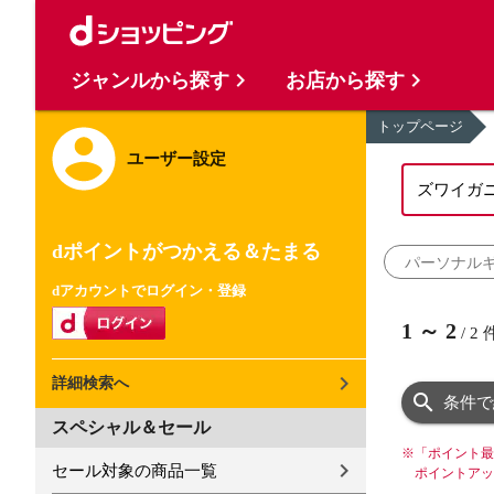
ジャンルから探す
お店から探す
トップページ
ユーザー設定
dポイントがつかえる＆たまる
パーソナルギ
dアカウントでログイン・登録
1
～
2
/
2
詳細検索へ
条件で
スペシャル＆セール
※
「ポイント最
セール対象の商品一覧
ポイントアッ