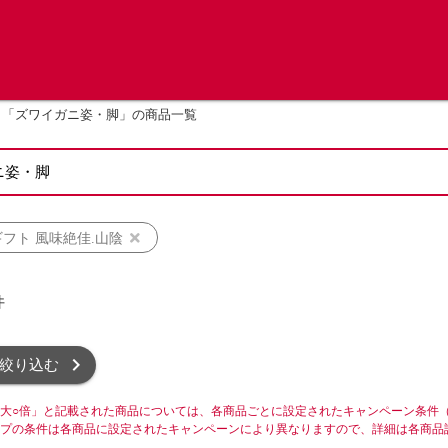
「ズワイガニ姿・脚」の商品一覧
フト 風味絶佳.山陰
件
絞り込む
大○倍」と記載された商品については、各商品ごとに設定されたキャンペーン条件
プの条件は各商品に設定されたキャンペーンにより異なりますので、詳細は各商品