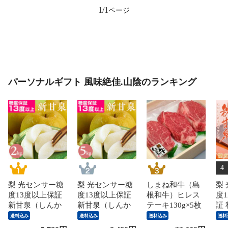
1/1
パーソナルギフト 風味絶佳.山陰のランキング
4
梨 光センサー糖
梨 光センサー糖
しまね和牛（島
梨
度13度以上保証
度13度以上保証
根和牛）ヒレス
度1
新甘泉（しんか
新甘泉（しんか
テーキ130g×5枚
証
んせん）2kg詰
んせん）5kg詰
国産 牛肉 国産牛
か
送料込み
送料込み
送料込み
送料
（5～6玉入） 鳥
（8～18玉入）
和牛 黒毛和牛 最
（