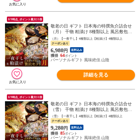
8/9時点_ポイント最大11倍
敬老の日 ギフト 日本海の特撰魚介詰合せ
（月） 干物 粕漬け 8種類以上 風呂敷包み
ギフト 送料無料（北海道・沖縄を除く）
（月）【一夜干し】4種類以上【粕漬け】4種類以上
クーポンあり
6,980
円
送料込み
64
パーソナルギフト 風味絶佳.山陰
詳細を見る
8/9時点_ポイント最大11倍
敬老の日 ギフト 日本海の特撰魚介詰合せ
（雪） 干物 粕漬け 8種類以上 風呂敷包み
ギフト 送料無料（北海道・沖縄を除く）
（雪）【一夜干し】4種類以上【粕漬け】4種類以上
クーポンあり
9,280
円
送料込み
85
パーソナルギフト 風味絶佳.山陰