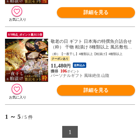
詳細を見る
8/9時点_ポイント最大11倍
敬老の日 ギフト 日本海の特撰魚介詰合せ
（粋） 干物 粕漬け 8種類以上 風呂敷包み
ギフト 送料無料（北海道・沖縄を除く）
（粋）【一夜干し】4種類以上【粕漬け】4種類以上
クーポンあり
11,480
円
送料込み
106
パーソナルギフト 風味絶佳.山陰
詳細を見る
1
～
5
/
5
件
1