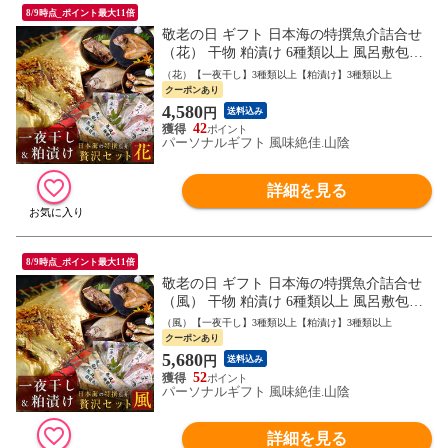
8/9時点_ポイント最大11倍
敬老の日 ギフト 日本海の特撰魚介詰合せ
（花） 干物 粕漬け 6種類以上 風呂敷包み
ギフト 送料無料（北海道・沖縄を除く）
（花）【一夜干し】3種類以上【粕漬け】3種類以上
クーポンあり
4,580
円
送料込み
42
パーソナルギフト 風味絶佳.山陰
詳細を見る
8/9時点_ポイント最大11倍
敬老の日 ギフト 日本海の特撰魚介詰合せ
（風） 干物 粕漬け 6種類以上 風呂敷包み
ギフト 送料無料（北海道・沖縄を除く）
（風）【一夜干し】3種類以上【粕漬け】3種類以上
クーポンあり
5,680
円
送料込み
52
パーソナルギフト 風味絶佳.山陰
詳細を見る