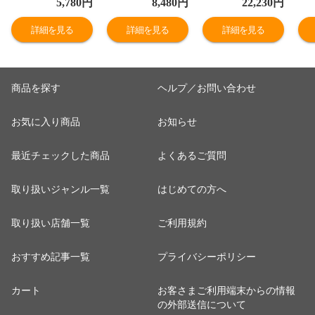
5,780
円
8,480
円
22,230
円
取県産 なし 新甘
鳥取県産 なし 新
高級 特選 厳選
鳥
泉梨 赤秀 送料無
甘泉梨 赤秀 送料
送料無料（北海
秀
詳細を見る
詳細を見る
詳細を見る
料（北海道・沖
無料（北海道・
道・沖縄を除
海
縄を除く）
沖縄を除く）
く）
く
商品を探す
ヘルプ／お問い合わせ
お気に入り商品
お知らせ
最近チェックした商品
よくあるご質問
取り扱いジャンル一覧
はじめての方へ
取り扱い店舗一覧
ご利用規約
おすすめ記事一覧
プライバシーポリシー
カート
お客さまご利用端末からの情報
の外部送信について