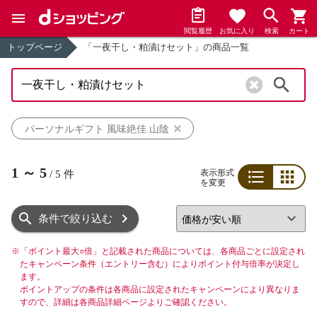
閲覧履歴
お気に入り
検索
カート
トップページ
「一夜干し・粕漬けセット」の商品一覧
検索
パーソナルギフト 風味絶佳.山陰
1
～
5
表示形式
/
5
件
を変更
リスト
グリッド
条件で絞り込む
※
「ポイント最大○倍」と記載された商品については、各商品ごとに設定され
たキャンペーン条件（エントリー含む）によりポイント付与倍率が決定し
ます。
ポイントアップの条件は各商品に設定されたキャンペーンにより異なりま
すので、詳細は各商品詳細ページよりご確認ください。