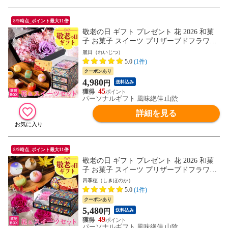
8/9時点_ポイント最大11倍
敬老の日 ギフト プレゼント 花 2026 和菓
子 お菓子 スイーツ プリザーブドフラワー
＆ひとくち上生菓子セット「麗日（れいじ
麗日（れいじつ）
つ）」 クリア箪笥箱入り 送料無料（北海
5.0
(1件)
道・沖縄を除く） 敬老の日メッセージカー
クーポンあり
ド付き
4,980
円
送料込み
45
パーソナルギフト 風味絶佳.山陰
詳細を見る
8/9時点_ポイント最大11倍
敬老の日 ギフト プレゼント 花 2026 和菓
子 お菓子 スイーツ プリザーブドフラワー
＆上生菓子セット「四季穂（しきほの
四季穂（しきほのか）
か）」 クリア箪笥箱入り 送料無料（北海
5.0
(1件)
道・沖縄を除く） 敬老の日メッセージカー
クーポンあり
ド付き
5,480
円
送料込み
49
パーソナルギフト 風味絶佳.山陰