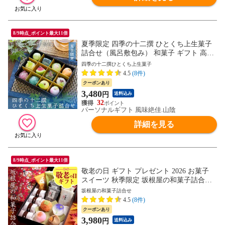
8/9時点_ポイント最大11倍
夏季限定 四季の十二撰 ひとくち上生菓子
詰合せ（風呂敷包み） 和菓子 ギフト 高級
お取り寄せ スイーツ 送料無料（北海道・
四季の十二撰ひとくち上生菓子
沖縄を除く）
4.5
(8件)
クーポンあり
3,480
円
送料込み
32
パーソナルギフト 風味絶佳.山陰
詳細を見る
8/9時点_ポイント最大11倍
敬老の日 ギフト プレゼント 2026 お菓子
スイーツ 秋季限定 坂根屋の和菓子詰合せ
（友禅化粧箱入り） 送料無料（北海道・沖
坂根屋の和菓子詰合せ
縄を除く） 敬老の日メッセージカード付き
4.5
(8件)
クーポンあり
3,980
円
送料込み