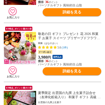
36
パーソナルギフト 風味絶佳.山陰
詳細を見る
8/9時点_ポイント最大11倍
敬老の日 ギフト プレゼント 花 2026 和菓
子 お菓子 スイーツ プリザーブドフラワー
＆ひとくち上生菓子セット「華舞（はなの
華舞（はなのまい）
まい）」 箪笥箱入り 送料無料（北海道・
5.0
(1件)
沖縄を除く） 敬老の日メッセージカード付
クーポンあり
き
3,980
円
送料込み
36
パーソナルギフト 風味絶佳.山陰
詳細を見る
8/9時点_ポイント最大11倍
夏季限定 出雲国の九撰 上生菓子詰合せ
（友禅化粧箱入り） 和菓子 ギフト 高級 お
取り寄せ スイーツ 送料無料（北海道・沖
出雲国の九撰上生菓子