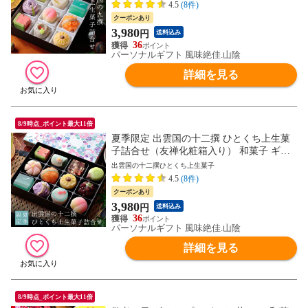
縄を除く）
4.5
(8件)
クーポンあり
3,980
円
送料込み
36
パーソナルギフト 風味絶佳.山陰
詳細を見る
8/9時点_ポイント最大11倍
夏季限定 出雲国の十二撰 ひとくち上生菓
子詰合せ（友禅化粧箱入り） 和菓子 ギフ
ト 高級 お取り寄せ スイーツ 送料無料（北
出雲国の十二撰ひとくち上生菓子
海道・沖縄を除く）
4.5
(8件)
クーポンあり
3,980
円
送料込み
36
パーソナルギフト 風味絶佳.山陰
詳細を見る
8/9時点_ポイント最大11倍