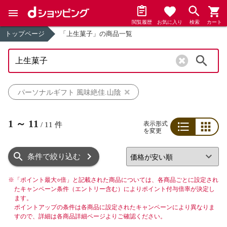
閲覧履歴
お気に入り
検索
カート
トップページ
「上生菓子」の商品一覧
検索
パーソナルギフト 風味絶佳.山陰
1
～
11
表示形式
/
11
件
を変更
リスト
グリッド
条件で絞り込む
※
「ポイント最大○倍」と記載された商品については、各商品ごとに設定され
たキャンペーン条件（エントリー含む）によりポイント付与倍率が決定し
ます。
ポイントアップの条件は各商品に設定されたキャンペーンにより異なりま
すので、詳細は各商品詳細ページよりご確認ください。