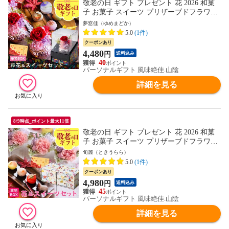
敬老の日 ギフト プレゼント 花 2026 和菓
子 お菓子 スイーツ プリザーブドフラワー
＆ひとくち上生菓子セット「夢窓佳（ゆめ
夢窓佳（ゆめまどか）
まどか）」 クリア箪笥箱入り 送料無料
5.0
(1件)
（北海道・沖縄を除く） 敬老の日メッセー
クーポンあり
ジカード付き
4,480
円
送料込み
40
パーソナルギフト 風味絶佳.山陰
詳細を見る
8/9時点_ポイント最大11倍
敬老の日 ギフト プレゼント 花 2026 和菓
子 お菓子 スイーツ プリザーブドフラワー
＆上生菓子セット「旬麗（ときうらら）」
旬麗（ときうらら）
箪笥箱入り 送料無料（北海道・沖縄を除
5.0
(1件)
く） 敬老の日メッセージカード付き
クーポンあり
4,980
円
送料込み
45
パーソナルギフト 風味絶佳.山陰
詳細を見る