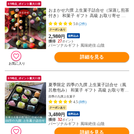
8/9時点_ポイント最大11倍
おまかせ六撰 上生菓子詰合せ（深蒸し煎茶
付き） 和菓子 ギフト 高級 お取り寄せ ス
イーツ 送料無料（北海道・沖縄を除く）
5.0
(2件)
クーポンあり
2,980
円
送料込み
27
パーソナルギフト 風味絶佳.山陰
詳細を見る
8/9時点_ポイント最大11倍
夏季限定 四季の九撰 上生菓子詰合せ（風
呂敷包み） 和菓子 ギフト 高級 お取り寄せ
スイーツ 送料無料（北海道・沖縄を除く）
四季の九撰上生菓子
4.5
(8件)
クーポンあり
3,480
円
送料込み
32
パーソナルギフト 風味絶佳.山陰
詳細を見る