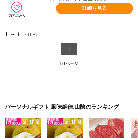
詳細を見る
1
～
11
/
11
件
1
1/1
パーソナルギフト 風味絶佳.山陰のランキング