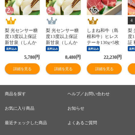
4
梨 光センサー糖
梨 光センサー糖
しまね和牛（島
梨
度13度以上保証
度13度以上保証
根和牛）ヒレス
度1
新甘泉（しんか
新甘泉（しんか
テーキ130g×5枚
証
んせん）2kg詰
んせん）5kg詰
国産 牛肉 国産牛
か
送料込み
送料込み
送料込み
送料
（5～6玉入） 鳥
（8～18玉入）
和牛 黒毛和牛 最
（
5,780
円
8,480
円
22,230
円
取県産 なし 新甘
鳥取県産 なし 新
高級 特選 厳選
鳥
泉梨 赤秀 送料無
甘泉梨 赤秀 送料
送料無料（北海
秀
詳細を見る
詳細を見る
詳細を見る
料（北海道・沖
無料（北海道・
道・沖縄を除
海
縄を除く）
沖縄を除く）
く）
く
商品を探す
ヘルプ／お問い合わせ
お気に入り商品
お知らせ
最近チェックした商品
よくあるご質問