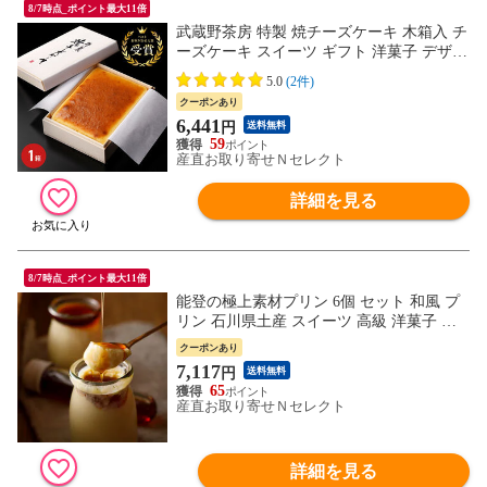
8/7時点_ポイント最大11倍
武蔵野茶房 特製 焼チーズケーキ 木箱入 チ
ーズケーキ スイーツ ギフト 洋菓子 デザー
ト お菓子 ご褒美スイーツ お取り寄せスイ
5.0
(2件)
ーツ
クーポンあり
6,441
円
送料無料
59
産直お取り寄せＮセレクト
詳細を見る
8/7時点_ポイント最大11倍
能登の極上素材プリン 6個 セット 和風 プ
リン 石川県土産 スイーツ 高級 洋菓子 国
産 醤油プリン 宝達山本舗松月堂 冷凍 和菓
クーポンあり
子
7,117
円
送料無料
65
産直お取り寄せＮセレクト
詳細を見る