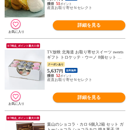
51
産直お取り寄せＮセレクト
詳細を見る
8/7時点_ポイント最大11倍
TV放映 北海道 お取り寄せスイーツ sweets
ギフト トロケッテ・ウーノ 8個セット ミ
ルク 新食感 新鮮 いちご あずき
クーポンあり
5,637
円
送料無料
52
産直お取り寄せＮセレクト
詳細を見る
8/7時点_ポイント最大11倍
葉山のショコラ・カロ 6個入2箱 セット ガ
トーショコラ ショコラカロ 焼き菓子 洋菓