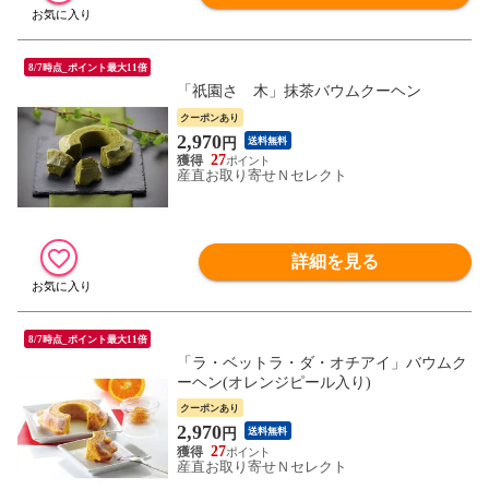
8/7時点_ポイント最大11倍
「祇園さゝ木」抹茶バウムクーヘン
クーポンあり
2,970
円
送料無料
27
産直お取り寄せＮセレクト
詳細を見る
8/7時点_ポイント最大11倍
「ラ・ベットラ・ダ・オチアイ」バウムク
ーヘン(オレンジピール入り)
クーポンあり
2,970
円
送料無料
27
産直お取り寄せＮセレクト