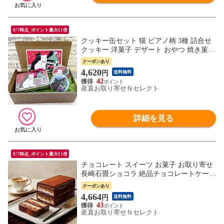
8/7時点_ポイント最大11倍
クッキー缶セット 猫 ピアノ柄 3種 詰合せ
クッキー 洋菓子 デザート おやつ 焼き菓子
猫モチーフ アーモンドクッキー ミニネコ
クーポンあり
クッキー 手作りクッキー ご当地スイーツ
4,620
円
送料無料
お取り寄せスイーツ アンディクッキー 神
42
戸 アンディ 神戸元町 神戸アンディ
産直お取り寄せＮセレクト
詳細を見る
8/7時点_ポイント最大11倍
チョコレート スイーツ お菓子 お取り寄せ
長崎石畳ショコラ 絶品チョコレートケーキ
（ハーフサイズ） 【北海道・沖縄・離島
クーポンあり
お届け不可】
4,664
円
送料無料
43
産直お取り寄せＮセレクト