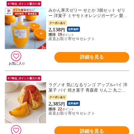
8/7時点_ポイント最大11倍
みかん寒天ゼリー せとか 3個セット ゼリ
ー 洋菓子 ミヤモトオレンジガーデン 愛媛
県産 スイーツ 柑橘 寒天 冷たいスイーツ
クーポンあり
寒天ゼリー みかん 国産 食べやすい パウチ
2,138
円
送料無料
かんてん ご当地スイーツ お取り寄せスイ
19
ーツ
産直お取り寄せＮセレクト
詳細を見る
8/7時点_ポイント最大11倍
ラグノオ 気になるリンゴ アップルパイ 洋
菓子 パイ 焼き菓子 青森産 りんご 丸ごと
贅沢 スイーツ デザート おやつ ご当地スイ
クーポンあり
ーツ お取り寄せスイーツ 東京 ラグノオさ
2,385
円
送料無料
さき
22
産直お取り寄せＮセレクト
詳細を見る