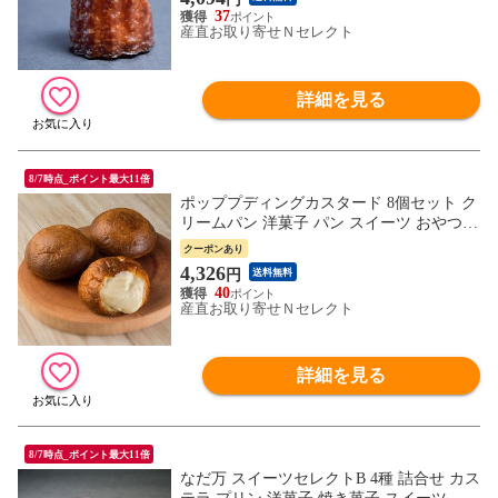
37
産直お取り寄せＮセレクト
詳細を見る
8/7時点_ポイント最大11倍
ポッププディングカスタード 8個セット ク
リームパン 洋菓子 パン スイーツ おやつ
デザート 菓子パン カスタードクリーム ぎ
クーポンあり
っしり イースト不使用 無発酵 北海道 札幌
4,326
円
送料無料
ご当地スイーツ お取り寄せスイーツ わら
40
く堂 【沖縄・離島 お届け不可】
産直お取り寄せＮセレクト
詳細を見る
8/7時点_ポイント最大11倍
なだ万 スイーツセレクトB 4種 詰合せ カス