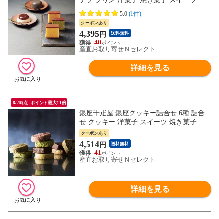
テラ プリン 洋菓子 焼き菓子 スイーツ プ
レーン 抹茶 あずき 黒ごま デザート おや
5.0
(1件)
つ 和スイーツ 抹茶カステラ 黒ごまプリン
クーポンあり
ご当地スイーツ お取り寄せスイーツ
4,395
円
送料無料
40
産直お取り寄せＮセレクト
詳細を見る
8/7時点_ポイント最大11倍
銀座千疋屋 銀座クッキー詰合せ 6種 詰合
せ クッキー 洋菓子 スイーツ 焼き菓子 ス
トロベリー レモン アップルティー レーズ
クーポンあり
ン チョコオレンジ ピスタチオ デザート お
4,514
円
送料無料
やつ【沖縄・離島 お届け不可】
41
産直お取り寄せＮセレクト
詳細を見る