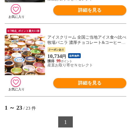
詳細を見る
8/7時点_ポイント最大11倍
アイスクリーム 全国ご当地アイス食べ比べ
牧場バニラ 濃厚チョコレート&コーヒー
極上あずきづくし 17個セット 【北海道・
クーポンあり
沖縄・離島 お届け不可】
10,734
円
送料無料
99
産直お取り寄せＮセレクト
詳細を見る
1
～
23
/
23
件
1