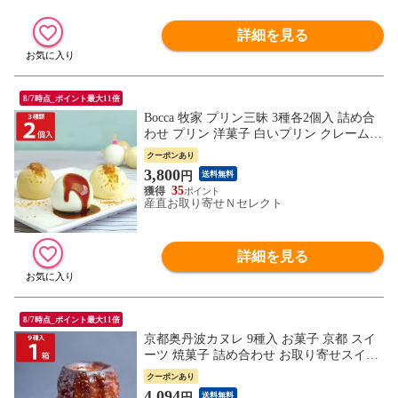
詳細を見る
8/7時点_ポイント最大11倍
Bocca 牧家 プリン三昧 3種各2個入 詰め合
わせ プリン 洋菓子 白いプリン クレームブ
リュレ 塩キャラメルプリン スイーツ デザ
クーポンあり
ート おやつ 北海道 だて牛乳【沖縄県・離
3,800
円
送料無料
島 配送不可】
35
産直お取り寄せＮセレクト
詳細を見る
8/7時点_ポイント最大11倍
京都奥丹波カヌレ 9種入 お菓子 京都 スイ
ーツ 焼菓子 詰め合わせ お取り寄せスイー
ツ おやつ ご当地スイーツ 洋菓子 贅沢 カ
クーポンあり
ヌレ
4,094
円
送料無料