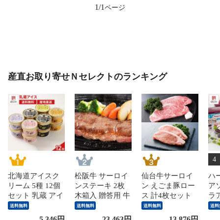
1/1
産直お取り寄せＮセレクトのランキング
4
北海道アイスク
松阪牛 サーロイ
仙台牛サーロイ
ハ
リーム 5種 12個
ンステーキ 2枚
ン えごま豚ロー
ア
セット 乳蔵 アイ
木箱入 贈答用 牛
ス 計4枚セット
ラ
ス 詰め合わせ プ
肉 和牛 国産 三
ステーキ 牛肉 豚
詰
送料無料
送料無料
送料無料
送料
レミアム バニラ
重産 ブランド肉
肉 お取り寄せ ス
ア
5,346
円
23,463
円
13,876
円