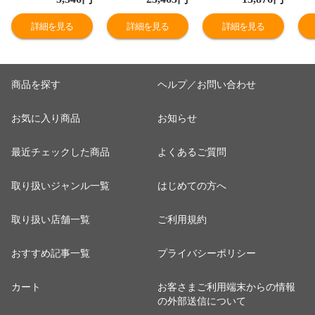
デザート スイー
精肉 肉 冷凍 牛
テーキ肉 冷凍 和
ッ
ツ 洋菓子
サーロイン サー
牛 国産 サーロイ
ス
詳細を見る
詳細を見る
詳細を見る
ロイン ビーフ ス
ンステーキ 宮城
縄
テーキ ステーキ
県産 ロースステ
不
用 サーロインス
ーキ
テーキ 高級 ごち
商品を探す
ヘルプ／お問い合わせ
そう 贅沢 三重
松阪まるよし
お気に入り商品
お知らせ
最近チェックした商品
よくあるご質問
取り扱いジャンル一覧
はじめての方へ
取り扱い店舗一覧
ご利用規約
おすすめ記事一覧
プライバシーポリシー
カート
お客さまご利用端末からの情報
の外部送信について