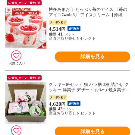
8/7時点_ポイント最大11倍
博多あまおう たっぷり苺のアイス 〔苺の
アイス74ml×6〕 アイスクリーム【沖縄
県・離島 配送不可】
クーポンあり
4,514
円
送料無料
41
産直お取り寄せＮセレクト
詳細を見る
8/7時点_ポイント最大11倍
クッキー缶セット 猫 バラ柄 3種 詰合せ ク
ッキー 洋菓子 デザート おやつ 焼き菓子
猫モチーフ アーモンドクッキー ミニネコ
クーポンあり
クッキー 手作りクッキー ご当地スイーツ
4,620
円
送料無料
お取り寄せスイーツ アンディクッキー 神
42
戸 アンディ 神戸元町 神戸アンディ
産直お取り寄せＮセレクト
詳細を見る