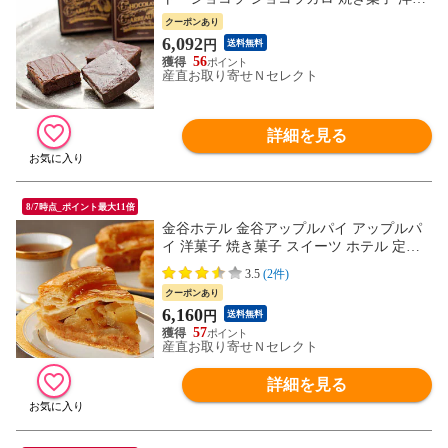
子 スイーツ デザート おやつ 冷たいスイー
クーポンあり
ツ ご当地スイーツ お取り寄せスイーツ 神
6,092
円
送料無料
奈川 ラ・マーレ・ド・チャヤ 葉山本店
56
産直お取り寄せＮセレクト
詳細を見る
8/7時点_ポイント最大11倍
金谷ホテル 金谷アップルパイ アップルパ
イ 洋菓子 焼き菓子 スイーツ ホテル 定番
デザート おやつ ホールサイズ フレンチタ
3.5
(2件)
イプ パイ りんごパイ ご当地スイーツ お取
クーポンあり
り寄せスイーツ 栃木
6,160
円
送料無料
57
産直お取り寄せＮセレクト
詳細を見る