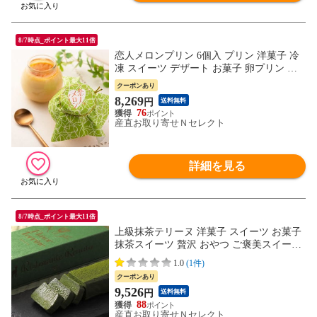
8/7時点_ポイント最大11倍
恋人メロンプリン 6個入 プリン 洋菓子 冷
凍 スイーツ デザート お菓子 卵プリン お
取り寄せスイーツ 熊本県 スイーツ工房き
クーポンあり
こり
8,269
円
送料無料
76
産直お取り寄せＮセレクト
詳細を見る
8/7時点_ポイント最大11倍
上級抹茶テリーヌ 洋菓子 スイーツ お菓子
抹茶スイーツ 贅沢 おやつ ご褒美スイーツ
デザート お取り寄せスイーツ
1.0
(1件)
クーポンあり
9,526
円
送料無料
88
産直お取り寄せＮセレクト