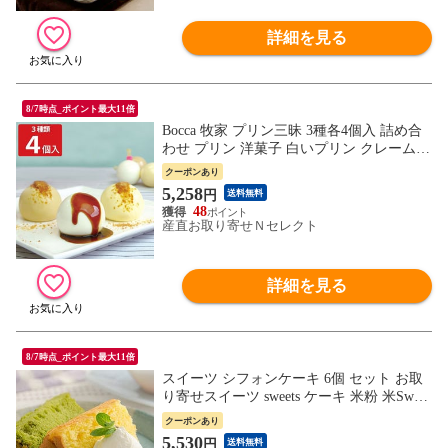
詳細を見る
8/7時点_ポイント最大11倍
Bocca 牧家 プリン三昧 3種各4個入 詰め合
わせ プリン 洋菓子 白いプリン クレームブ
リュレ 塩キャラメルプリン スイーツ デザ
クーポンあり
ート おやつ 北海道 だて牛乳【沖縄県・離
5,258
円
送料無料
島 配送不可】
48
産直お取り寄せＮセレクト
詳細を見る
8/7時点_ポイント最大11倍
スイーツ シフォンケーキ 6個 セット お取
り寄せスイーツ sweets ケーキ 米粉 米Sweet
S 岐阜県
クーポンあり
5,530
円
送料無料