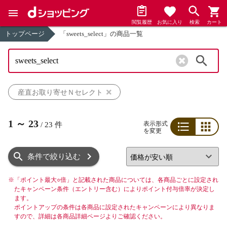
閲覧履歴
お気に入り
検索
カート
トップページ
「sweets_select」の商品一覧
検索
産直お取り寄せＮセレクト
1
～
23
表示形式
/
23
件
を変更
リスト
グリッド
条件で絞り込む
※
「ポイント最大○倍」と記載された商品については、各商品ごとに設定され
たキャンペーン条件（エントリー含む）によりポイント付与倍率が決定し
ます。
ポイントアップの条件は各商品に設定されたキャンペーンにより異なりま
すので、詳細は各商品詳細ページよりご確認ください。