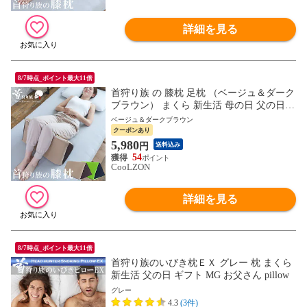
詳細を見る
8/7時点_ポイント最大11倍
首狩り族 の 膝枕 足枕 （ベージュ＆ダーク
ブラウン） まくら 新生活 母の日 父の日
ギフト 枕 ひざ MG お父さん
ベージュ＆ダークブラウン
クーポンあり
5,980
円
送料込み
54
CooLZON
詳細を見る
8/7時点_ポイント最大11倍
首狩り族のいびき枕ＥＸ グレー 枕 まくら
新生活 父の日 ギフト MG お父さん pillow
グレー
4.3
(3件)