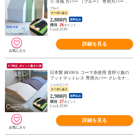
り 冷感 カバー （ブルー） 専用カバー ア
イスポイント 接触冷感 クール 日本製 速乾
ブルー
ICE POINT
クーポンあり
2,880
円
送料込み
26
CooLZON
詳細を見る
8/7時点_ポイント最大11倍
日本製 綿100％ コーマ糸使用 首狩り族の
フットマットレス 専用カバー クレモナ
（シェルピンク） 足枕 カバー 専用カバー
シェルピンク
クーポンあり
2,980
円
送料込み
27
CooLZON
詳細を見る