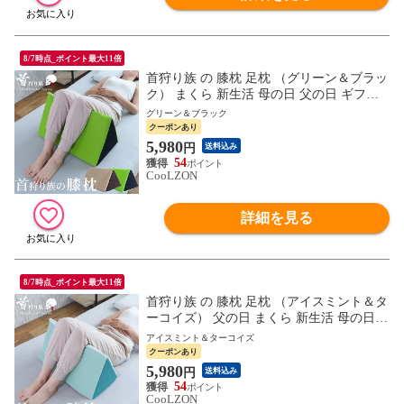
8/7時点_ポイント最大11倍
首狩り族 の 膝枕 足枕 （グリーン＆ブラッ
ク） まくら 新生活 母の日 父の日 ギフト
枕 ひざ MG お父さん
グリーン＆ブラック
クーポンあり
5,980
円
送料込み
54
CooLZON
詳細を見る
8/7時点_ポイント最大11倍
首狩り族 の 膝枕 足枕 （アイスミント＆タ
ーコイズ） 父の日 まくら 新生活 母の日
ギフト 枕 ひざ MG お父さん
アイスミント＆ターコイズ
クーポンあり
5,980
円
送料込み
54
CooLZON