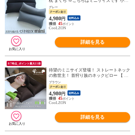
枕 まくら ※こちらはミニサイズです 小さ
めサイズ 子供枕 新生活 父の日 ギフト MG
グレー
pillow
クーポンあり
4,980
円
送料込み
45
CooLZON
詳細を見る
8/7時点_ポイント最大11倍
待望のミニサイズ登場！ ストレートネック
の救世主！ 首狩り族のネックピロー 【 ミ
ニサイズ 】 クリスマスラッピング無料 48
ブラウン
×35cm 小さいサイズ ストレートネック対
クーポンあり
応枕（ミニサイズ：ブラウン） ヘッドハン
4,980
円
送料込み
ター 枕 まくら 新生活 母の日 父の日 ギフ
45
ト pillow MG
CooLZON
詳細を見る