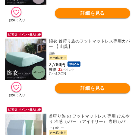
詳細を見る
8/7時点_ポイント最大11倍
綿衣 首狩り族のフットマットレス専用カバ
ー 【 山葵】
山葵
クーポンあり
2,780
円
送料込み
25
CooLZON
詳細を見る
8/7時点_ポイント最大11倍
首狩り族 の フットマットレス 専用 ひんや
り 冷感 カバー （アイボリー） 専用カバー
アイスポイント 接触冷感 クール 日本製 速
アイボリー
乾 ICE POINT
クーポンあり