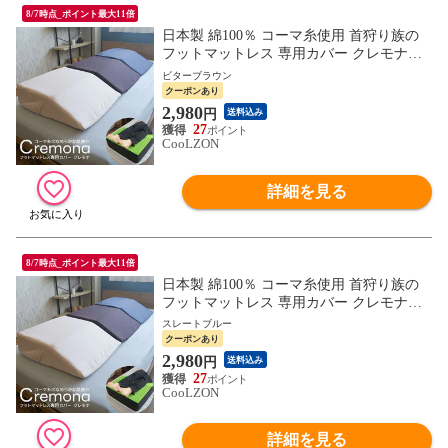
8/7時点_ポイント最大11倍
日本製 綿100％ コーマ糸使用 首狩り族の
フットマットレス 専用カバー クレモナ
（ビターブラウン） 足枕 カバー 専用カバ
ビターブラウン
ー
クーポンあり
2,980
円
送料込み
27
CooLZON
詳細を見る
8/7時点_ポイント最大11倍
日本製 綿100％ コーマ糸使用 首狩り族の
フットマットレス 専用カバー クレモナ
（ストレートブルー） 足枕 カバー 専用カ
スレートブルー
バー
クーポンあり
2,980
円
送料込み
27
CooLZON
詳細を見る