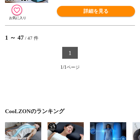
詳細を見る
1
～
47
/
47
件
1
1/1
CooLZONのランキング