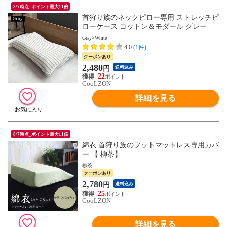
8/7時点_ポイント最大11倍
首狩り族のネックピロー専用 ストレッチピ
ローケース コットン＆モダール グレー
Gray×White
4.0
(1件)
クーポンあり
2,480
円
送料込み
22
CooLZON
詳細を見る
8/7時点_ポイント最大11倍
綿衣 首狩り族のフットマットレス専用カバ
ー 【 柳茶】
柳茶
クーポンあり
2,780
円
送料込み
25
CooLZON
詳細を見る