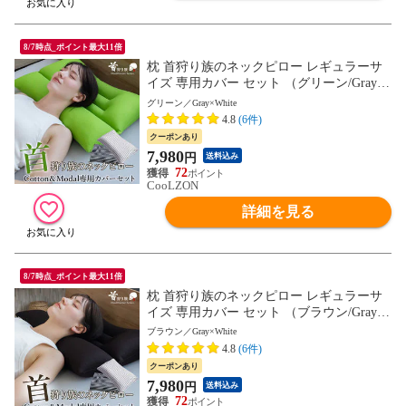
8/7時点_ポイント最大11倍
枕 首狩り族のネックピロー レギュラーサ
イズ 専用カバー セット （グリーン/Gray×
White） ストレートネック対応枕 ヘッドハ
グリーン／Gray×White
ンター 枕 まくら 新生活 母の日 父の日 ギ
4.8
(6件)
フト pillow MG お父さん
クーポンあり
7,980
円
送料込み
72
CooLZON
詳細を見る
8/7時点_ポイント最大11倍
枕 首狩り族のネックピロー レギュラーサ
イズ 専用カバー セット （ブラウン/Gray×
White） ストレートネック対応枕 ヘッドハ
ブラウン／Gray×White
ンター 枕 まくら 新生活 母の日 父の日 ギ
4.8
(6件)
フト pillow MG お父さん
クーポンあり
7,980
円
送料込み
72