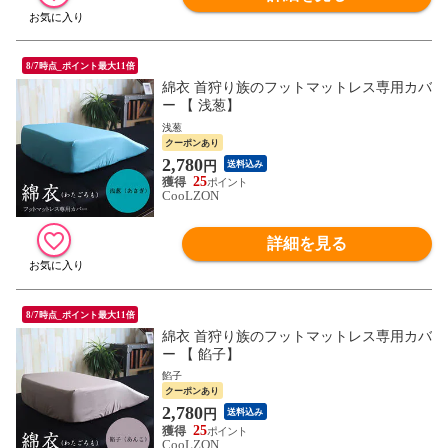
8/7時点_ポイント最大11倍
綿衣 首狩り族のフットマットレス専用カバ
ー 【 浅葱】
浅葱
クーポンあり
2,780
円
送料込み
25
CooLZON
詳細を見る
8/7時点_ポイント最大11倍
綿衣 首狩り族のフットマットレス専用カバ
ー 【 餡子】
餡子
クーポンあり
2,780
円
送料込み
25
CooLZON