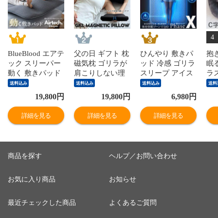
4
BlueBlood エアテ
父の日 ギフト 枕
ひんやり 敷きパ
抱
ック スリーパー
磁気枕 ゴリラが
ッド 冷感 ゴリラ
眠
動く 敷きパッド
肩こりしない理
スリープ アイス
ラ
AirTechSleeper ス
由 GKL マグネテ
シルク × PCM 接
Hu
送料込み
送料込み
送料込み
送料
トレッチマット
ィックピロー
触冷感 クール敷
ォ
19,800
円
19,800
円
6,980
円
フットケア 瞑想
GORILLA SLEEP
きパッド Phase-X
ー
入眠儀式 動的寝
肩こり 首こり 枕
（ブルー） ひん
ト
詳細を見る
詳細を見る
詳細を見る
具 ブルーブラッ
まくら マクラ 血
やり 夏用 湿度セ
ま
ド マットレスト
流改善 ゴリラス
ンサー付き 寝汗
ニテ
ッパー オーバー
リープ 永久磁石
対策 さらさら ベ
腰
レイ 新生活 父の
pillow MG 新生活
ッドパッド
安
商品を探す
ヘルプ／お問い合わせ
日 母の日 ギフト
管理医療機器 お
GORILLA SLEEP
ョン
父さん
洗える クール フ
SL
お気に入り商品
お知らせ
ェーズエックス
さん
春夏 お父さん
最近チェックした商品
よくあるご質問