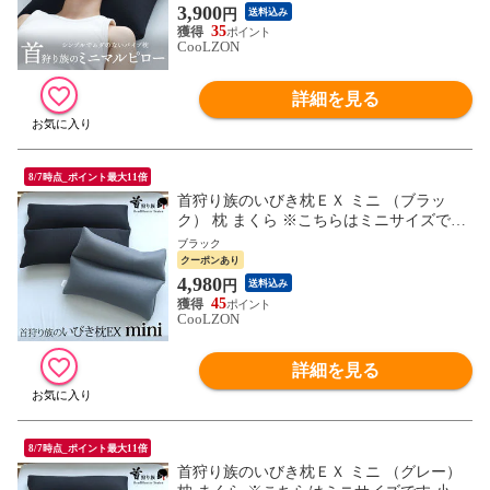
的 pillow MG
3,900
円
送料込み
35
CooLZON
詳細を見る
8/7時点_ポイント最大11倍
首狩り族のいびき枕ＥＸ ミニ （ブラッ
ク） 枕 まくら ※こちらはミニサイズです
小さめサイズ 子供枕 新生活 父の日 ギフト
ブラック
MG pillow
クーポンあり
4,980
円
送料込み
45
CooLZON
詳細を見る
8/7時点_ポイント最大11倍
首狩り族のいびき枕ＥＸ ミニ （グレー）