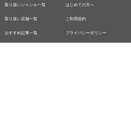
取り扱いジャンル一覧
はじめての方へ
取り扱い店舗一覧
ご利用規約
おすすめ記事一覧
プライバシーポリシー
カート
お客さまご利用端末からの情報
の外部送信について
マイページ
特定商取引法に関する表示
ポイント表示設定
ご利用ガイド
※出店に関するお問い合わせは
こちら
© NTT DOCOMO