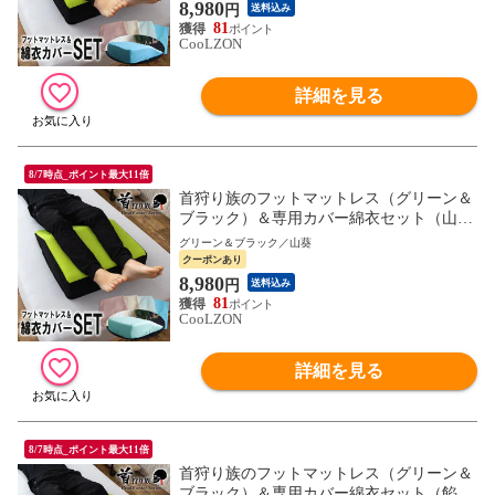
8,980
円
送料込み
81
CooLZON
詳細を見る
8/7時点_ポイント最大11倍
首狩り族のフットマットレス（グリーン＆
ブラック）＆専用カバー綿衣セット（山
葵） 足枕 カバー 母の日 父の日 ギフト MG
グリーン＆ブラック／山葵
新生活
クーポンあり
8,980
円
送料込み
81
CooLZON
詳細を見る
8/7時点_ポイント最大11倍
首狩り族のフットマットレス（グリーン＆
ブラック）＆専用カバー綿衣セット（餡