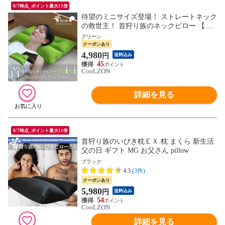
8/7時点_ポイント最大11倍
待望のミニサイズ登場！ ストレートネック
の救世主！ 首狩り族のネックピロー 【 ミ
ニサイズ 】 クリスマスラッピング無料 48
グリーン
×35cm 小さいサイズ ストレートネック対
クーポンあり
応枕（ミニサイズ：グリーン） ヘッドハン
4,980
円
送料込み
ター 枕 まくら 新生活 母の日 父の日 ギフ
45
ト pillow MG
CooLZON
詳細を見る
8/7時点_ポイント最大11倍
首狩り族のいびき枕ＥＸ 枕 まくら 新生活
父の日 ギフト MG お父さん pillow
ブラック
4.3
(3件)
クーポンあり
5,980
円
送料込み
54
CooLZON
詳細を見る