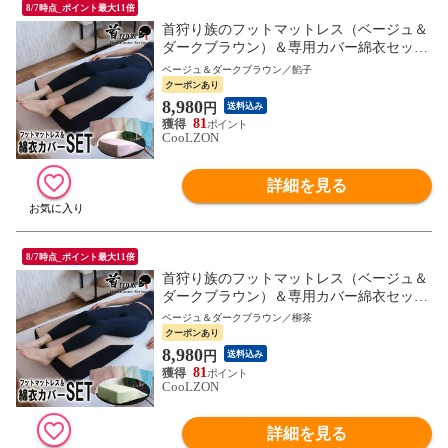
8/7時点_ポイント最大11倍
首狩り族のフットマットレス（ベージュ＆
ダークブラウン）＆専用カバー綿衣セット
（餡子） 母の日ギフト 足枕 カバー 母の日
ベージュ＆ダークブラウン／餡子
父の日 ギフト プレゼント 新生活 MG
クーポンあり
8,980
円
送料込み
81
CooLZON
詳細を見る
8/7時点_ポイント最大11倍
首狩り族のフットマットレス（ベージュ＆
ダークブラウン）＆専用カバー綿衣セット
（柳茶） 足枕 カバー 母の日 父の日 ギフ
ベージュ＆ダークブラウン／柳茶
ト MG 新生活
クーポンあり
8,980
円
送料込み
81
CooLZON
詳細を見る