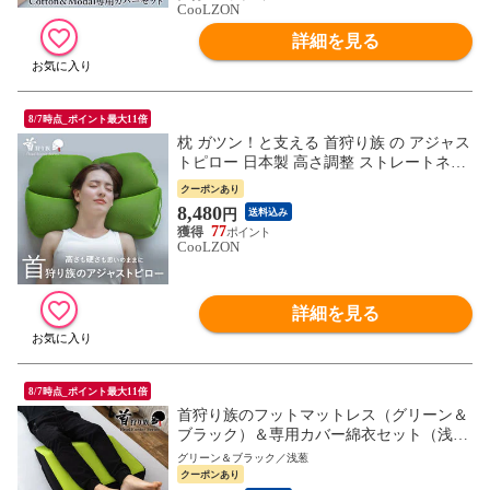
CooLZON
詳細を見る
8/7時点_ポイント最大11倍
枕 ガツン！と支える 首狩り族 の アジャス
トピロー 日本製 高さ調整 ストレートネッ
ク 首枕 まくら マクラ 頸椎安定型 安眠グ
クーポンあり
ッズ ストレッチ 快眠 パイプ枕 硬め 洗え
8,480
円
送料込み
る 新生活 母の日 父の日 ギフト pillow
77
CooLZON
詳細を見る
8/7時点_ポイント最大11倍
首狩り族のフットマットレス（グリーン＆
ブラック）＆専用カバー綿衣セット（浅
葱） 足枕 カバー 母の日 父の日 ギフト MG
グリーン＆ブラック／浅葱
新生活
クーポンあり