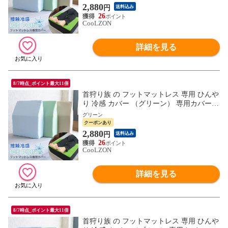
2,880
円
送料込み
26
CooLZON
詳細を見る
8/7時点_ポイント最大11倍
首狩り族 の フットマットレス 専用 ひんや
り 冷感 カバー （グリーン） 専用カバー
アイスポイント 接触冷感 クール 日本製 速
グリーン
乾 ICE POINT
クーポンあり
2,880
円
送料込み
26
CooLZON
詳細を見る
8/7時点_ポイント最大11倍
首狩り族 の フットマットレス 専用 ひんや