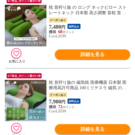
8/7時点_ポイント最大11倍
枕 首狩り族 の ロング ネックピロー スト
レートネック 日本製 高さ調整 首枕 首 肩
こり ストレッチ 快眠 パイプ枕 硬め 洗え
クーポンあり
る 清潔 通気性 首こり いびき防止 枕 まく
7,480
円
送料込み
ら マクラ 頸椎安定型 pillow 新生活
68
CooLZON
詳細を見る
8/7時点_ポイント最大11倍
枕 首狩り族の 磁気枕 医療機器 日本製 医
療用具許可商品 100ミリテスラ 磁気 の力
で コリをほぐす 健康枕 快眠枕 永久磁石
クーポンあり
快眠 硬め pillow 母の日 プレゼント 父の日
7,980
円
送料込み
ギフト 肩こり 首こり お父さん
72
CooLZON
詳細を見る