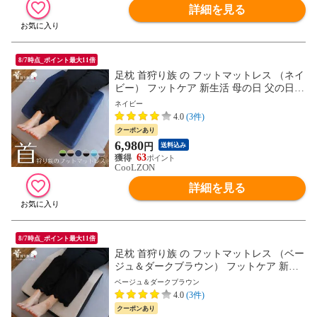
詳細を見る
8/7時点_ポイント最大11倍
足枕 首狩り族 の フットマットレス （ネイ
ビー） フットケア 新生活 母の日 父の日
ギフト MG プレゼント お父さん
ネイビー
4.0
(3件)
クーポンあり
6,980
円
送料込み
63
CooLZON
詳細を見る
8/7時点_ポイント最大11倍
足枕 首狩り族 の フットマットレス （ベー
ジュ＆ダークブラウン） フットケア 新生
活 母の日 父の日 ギフト MG プレゼント お
ベージュ＆ダークブラウン
父さん
4.0
(3件)
クーポンあり