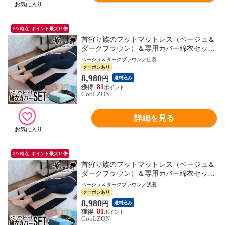
8/7時点_ポイント最大11倍
首狩り族のフットマットレス（ベージュ＆
ダークブラウン）＆専用カバー綿衣セット
（山葵） 足枕 カバー 母の日 父の日 ギフ
ベージュ＆ダークブラウン／山葵
ト MG 新生活
クーポンあり
8,980
円
送料込み
81
CooLZON
詳細を見る
8/7時点_ポイント最大11倍
首狩り族のフットマットレス（ベージュ＆
ダークブラウン）＆専用カバー綿衣セット
（浅葱） 足枕 カバー 母の日 父の日 ギフ
ベージュ＆ダークブラウン／浅葱
ト MG 新生活
クーポンあり
8,980
円
送料込み
81
CooLZON