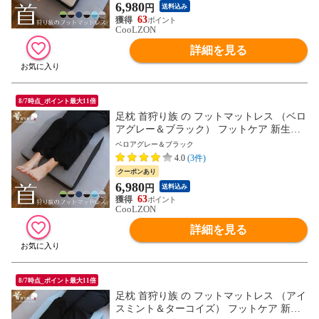
6,980
円
送料込み
63
CooLZON
詳細を見る
8/7時点_ポイント最大11倍
足枕 首狩り族 の フットマットレス （ベロ
アグレー＆ブラック） フットケア 新生活
母の日 父の日 ギフト MG プレゼント お父
ベロアグレー＆ブラック
さん
4.0
(3件)
クーポンあり
6,980
円
送料込み
63
CooLZON
詳細を見る
8/7時点_ポイント最大11倍
足枕 首狩り族 の フットマットレス （アイ
スミント＆ターコイズ） フットケア 新生