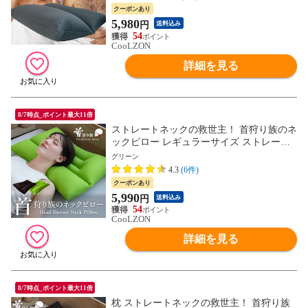
クーポンあり
5,980
円
送料込み
54
CooLZON
詳細を見る
8/7時点_ポイント最大11倍
ストレートネックの救世主！ 首狩り族のネ
ックピロー レギュラーサイズ ストレート
ネック対応枕（グリーン） まくら 新生活
グリーン
母の日 父の日 ギフト pillow MG お父さん
4.3
(6件)
クーポンあり
5,990
円
送料込み
54
CooLZON
詳細を見る
8/7時点_ポイント最大11倍
枕 ストレートネックの救世主！ 首狩り族