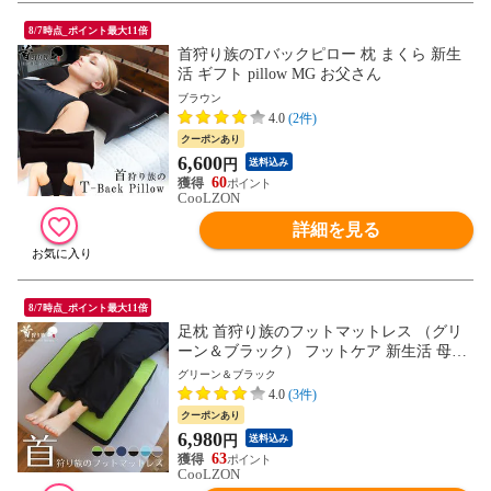
8/7時点_ポイント最大11倍
首狩り族のTバックピロー 枕 まくら 新生
活 ギフト pillow MG お父さん
ブラウン
4.0
(2件)
クーポンあり
6,600
円
送料込み
60
CooLZON
詳細を見る
8/7時点_ポイント最大11倍
足枕 首狩り族のフットマットレス （グリ
ーン＆ブラック） フットケア 新生活 母の
日 父の日 ギフト MG プレゼント お父さん
グリーン＆ブラック
4.0
(3件)
クーポンあり
6,980
円
送料込み
63
CooLZON