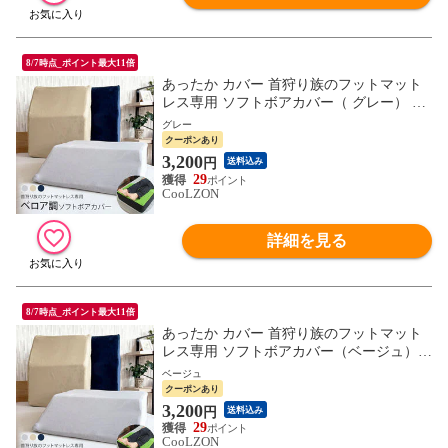
8/7時点_ポイント最大11倍
あったか カバー 首狩り族のフットマット
レス専用 ソフトボアカバー（ グレー） な
めらか
グレー
クーポンあり
3,200
円
送料込み
29
CooLZON
詳細を見る
8/7時点_ポイント最大11倍
あったか カバー 首狩り族のフットマット
レス専用 ソフトボアカバー（ベージュ）
なめらか
ベージュ
クーポンあり
3,200
円
送料込み
29
CooLZON