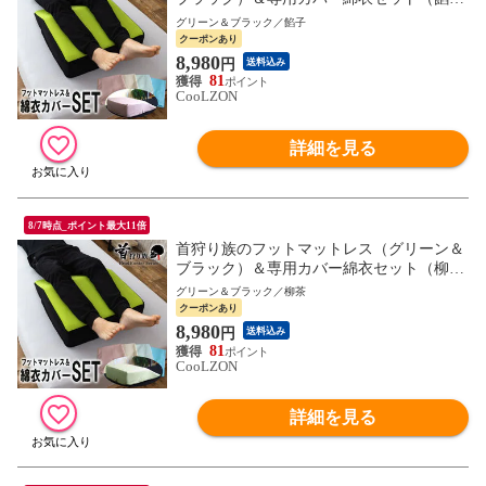
子） 足枕 カバー 母の日 父の日 ギフト MG
グリーン＆ブラック／餡子
新生活
クーポンあり
8,980
円
送料込み
81
CooLZON
詳細を見る
8/7時点_ポイント最大11倍
首狩り族のフットマットレス（グリーン＆
ブラック）＆専用カバー綿衣セット（柳
茶） 足枕 カバー 母の日 父の日 ギフト MG
グリーン＆ブラック／柳茶
新生活
クーポンあり
8,980
円
送料込み
81
CooLZON
詳細を見る