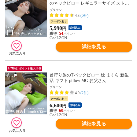
のネックピロー レギュラーサイズ ストレ
ートネック対応枕（ブラウン） まくら 新
ブラウン
生活 母の日 父の日 ギフト pillow MG お父
4.3
(6件)
さん
クーポンあり
5,990
円
送料込み
54
CooLZON
詳細を見る
8/7時点_ポイント最大11倍
首狩り族のTバックピロー 枕 まくら 新生
活 ギフト pillow MG お父さん
グリーン
4.0
(2件)
クーポンあり
6,600
円
送料込み
60
CooLZON
詳細を見る