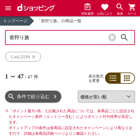
閲覧履歴
お気に入り
検索
カート
トップページ
「首狩り族」の商品一覧
検索
CooLZON
1
～
47
表示形式
/
47
件
を変更
リスト
グリッド
条件で絞り込む
※
「ポイント最大○倍」と記載された商品については、各商品ごとに設定され
たキャンペーン条件（エントリー含む）によりポイント付与倍率が決定し
ます。
ポイントアップの条件は各商品に設定されたキャンペーンにより異なりま
すので、詳細は各商品詳細ページよりご確認ください。