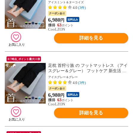
活 母の日 父の日 ギフト MG プレゼント お
アイスミント＆ターコイズ
父さん
4.0
(3件)
クーポンあり
6,980
円
送料込み
63
CooLZON
詳細を見る
8/7時点_ポイント最大11倍
足枕 首狩り族 の フットマットレス （アイ
スグレー＆グレー） フットケア 新生活 母
の日 父の日 ギフト MG プレゼント お父さ
アイスグレー＆グレー
ん
4.0
(3件)
クーポンあり
6,980
円
送料込み
63
CooLZON
詳細を見る