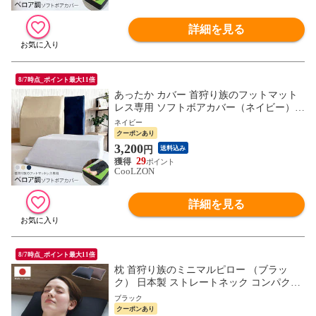
詳細を見る
8/7時点_ポイント最大11倍
あったか カバー 首狩り族のフットマット
レス専用 ソフトボアカバー（ネイビー）
なめらか
ネイビー
クーポンあり
3,200
円
送料込み
29
CooLZON
詳細を見る
8/7時点_ポイント最大11倍
枕 首狩り族のミニマルピロー （ブラッ
ク） 日本製 ストレートネック コンパクト
小さめ 硬め 高さ調整 首こり 肩こり パイ
ブラック
プ 母の日 父の日 ギフト プレゼント 実用
クーポンあり