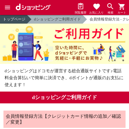
閲覧履歴
お気に入り
検索
カート
トップページ
dショッピングご利用ガイド
会員情報登録方法 - 
dショッピングはドコモが運営する総合通販サイトです♪
電話
料金合算払いで簡単に決済でき、dポイントが通販のお支払に
使えます！
dショッピングご利用ガイド
会員情報登録方法【クレジットカード情報の追加／確認
／変更】