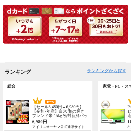
ランキングから探す
ランキング
総合
家電・PC・ス
セール
【セール8,480円→6,980円】
P
【令和7年産】白米 和の輝き
ビ
ブレンド米 15kg 密封新鮮パッ
応
ク 脱酸素剤入り 米 お米 低温
N
6,980円
1
製法米 アイリスオーヤマ [食
先
アイリスオーヤマ公式通販サイト アイリスプラザ
d
品]
5