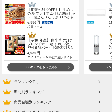
【衝撃の54％OFF！】 牛めし
の具(プレミアム仕様)30個セッ
リ
ト 1個当たりたっぷり135g 冷
単
凍食品 松屋牛丼 当店のイチオ
の
6,880円
1
送料込み
シ 非常食
C
松屋フーズ
d
【令和7年産】 白米 和の輝き
ブレンド米 10kg（5kg×2袋）
タ
密封新鮮パック 脱酸素剤入り
G
米 お米 低温製法米 アイリスオ
ー
4,980円
3
ーヤマ [食品]
アイリスオーヤマ公式通販サイト アイリスプラザ
d
ランキングをもっと見る
ラン
ランキングTop
期間別ランキング
商品金額別ランキング