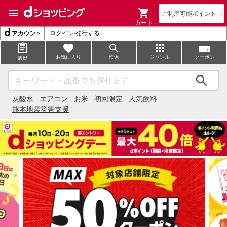
ご利用可能ポイント
カート
ログイン/発行する
お気に入り
検索
ジャンル
クーポン
履歴
検索
炭酸水
エアコン
お米
初回限定
人気飲料
熊本地震災害支援