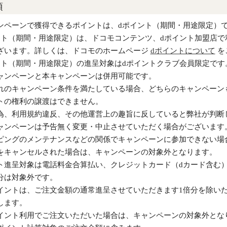
項
ンペーンで獲得できるポイントは、dポイント（期間・用途限定）
ント（期間・用途限定）は、ドコモコンテンツ、dポイント加盟店
ざいます。詳しくは、ドコモのホームページ
dポイントについて
を
ント（期間・用途限定）の進呈対象はdポイントクラブ会員限定です
ャンペーンと本キャンペーンは併用可能です。
れのキャンペーン条件を満たしている場合、どちらのキャンペーン
トの権利の譲渡はできません。
為、利用規約違反、その他運営上の趣旨に反していると弊社が判断
ャンペーンは予告無く変更・中止させていただく場合がございます
ピングのメンテナンスなどの関係でキャンペーンに参加できない場
をキャンセルされた場合は、キャンペーンの対象外となります。
ト進呈対象は電話料金合算払い、クレジットカード（dカード含む
分は対象外です。
イントは、ご注文金額の通常進呈させていただきます1倍分を除い
します。
イント利用でご注文いただいた場合は、キャンペーンの対象外とな