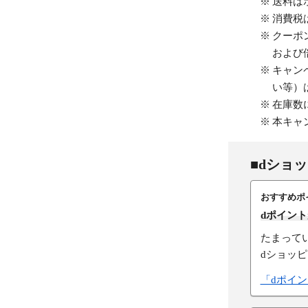
送料は
消費税
クーポ
および
キャン
い等）
在庫数
本キャ
■dショ
おすすめポ
dポイン
たまって
dショッ
「dポイ