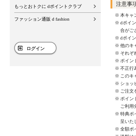
注意事
もっとおトクに dポイントクラブ
本キャ
ファッション通販 d fashion
dポイ
合がご
dポイ
他のキ
ログイン
それぞ
ポイン
不正行
このキ
ショッ
ご注文
ポイン
ご利用
特典ポ
呈いた
全額ポ