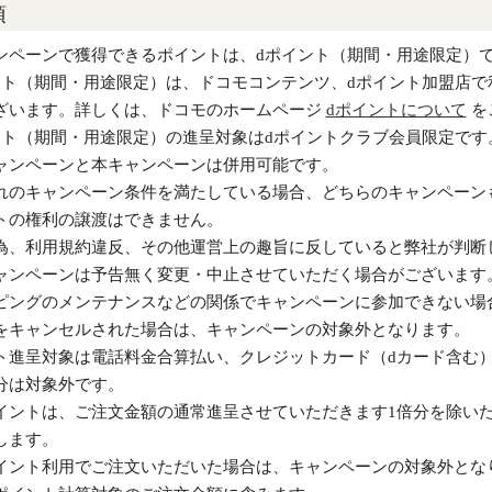
項
ンペーンで獲得できるポイントは、dポイント（期間・用途限定）
ント（期間・用途限定）は、ドコモコンテンツ、dポイント加盟店
ざいます。詳しくは、ドコモのホームページ
dポイントについて
を
ント（期間・用途限定）の進呈対象はdポイントクラブ会員限定です
ャンペーンと本キャンペーンは併用可能です。
れのキャンペーン条件を満たしている場合、どちらのキャンペーン
トの権利の譲渡はできません。
為、利用規約違反、その他運営上の趣旨に反していると弊社が判断
ャンペーンは予告無く変更・中止させていただく場合がございます
ピングのメンテナンスなどの関係でキャンペーンに参加できない場
をキャンセルされた場合は、キャンペーンの対象外となります。
ト進呈対象は電話料金合算払い、クレジットカード（dカード含む
分は対象外です。
イントは、ご注文金額の通常進呈させていただきます1倍分を除い
します。
イント利用でご注文いただいた場合は、キャンペーンの対象外とな