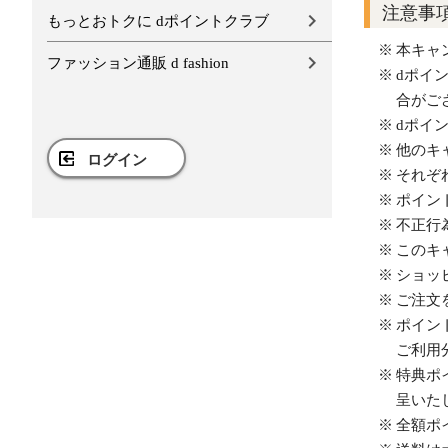
注意事
もっとおトクに dポイントクラブ
本キャ
ファッション通販 d fashion
dポイ
合がご
dポイ
他のキ
ログイン
それぞ
ポイン
不正行
このキ
ショッ
ご注文
ポイン
ご利用
特典ポ
呈いた
全額ポ