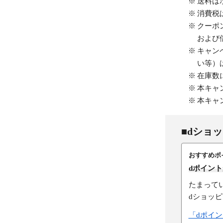
送料は
消費税
クーポ
および
キャン
い等）
在庫数
本キャ
本キャ
■dショ
おすすめポ
dポイン
たまって
dショッ
「dポイ