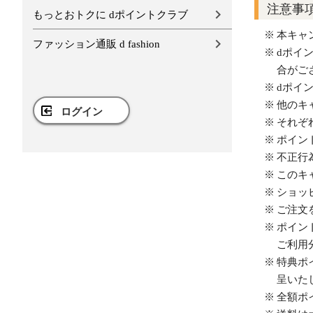
注意事
もっとおトクに dポイントクラブ
本キャ
ファッション通販 d fashion
dポイ
合がご
dポイ
他のキ
ログイン
それぞ
ポイン
不正行
このキ
ショッ
ご注文
ポイン
ご利用
特典ポ
呈いた
全額ポ