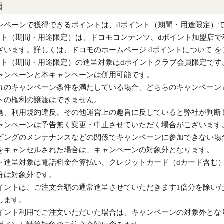
項
ンペーンで獲得できるポイントは、dポイント（期間・用途限定）
ント（期間・用途限定）は、ドコモコンテンツ、dポイント加盟店
ざいます。詳しくは、ドコモのホームページ
dポイントについて
を
ント（期間・用途限定）の進呈対象はdポイントクラブ会員限定です
ャンペーンと本キャンペーンは併用可能です。
れのキャンペーン条件を満たしている場合、どちらのキャンペーン
トの権利の譲渡はできません。
為、利用規約違反、その他運営上の趣旨に反していると弊社が判断
ャンペーンは予告無く変更・中止させていただく場合がございます
ピングのメンテナンスなどの関係でキャンペーンに参加できない場
をキャンセルされた場合は、キャンペーンの対象外となります。
ト進呈対象は電話料金合算払い、クレジットカード（dカード含む
分は対象外です。
イントは、ご注文金額の通常進呈させていただきます1倍分を除い
します。
イント利用でご注文いただいた場合は、キャンペーンの対象外とな