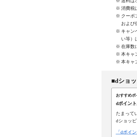
送料は
消費税
クーポ
および
キャン
い等）
在庫数
本キャ
本キャ
■dショ
おすすめポ
dポイン
たまって
dショッ
「dポイ