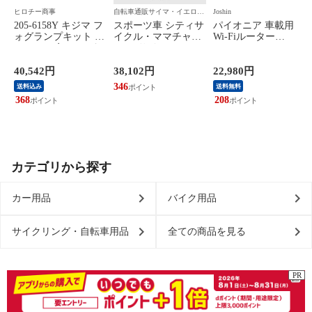
ヒロチー商事
自転車通販サイマ・イエロー
Joshin
ハット
ナッ
205-6158Y キジマ フ
スポーツ車 シティサ
パイオニア 車載用
カ
ォグランプキット イ
イクル・ママチャリ
Wi-Fiルーター
黒
エロー 20年- ハンタ
cyma(サイマ) cyma
carrozzeria(カロッツ
ーカブ (RR2BJ-
weekCross(サイマウ
ェリア)通信利用期間
JA55/8BJ-JA65)
ィーククロス) ブラ
2年 UIM同梱 DCT-
40,542円
38,102円
22,980円
ック 27インチ 整備
WR200D 【返品種別
346
送料込み
送料無料
士が100%組み立てた
B】
368
208
状態でお届け
カテゴリから探す
カー用品
バイク用品
サイクリング・自転車用品
全ての商品を見る
PR