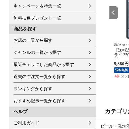
キャンペーン＆特集一覧
無料抽選プレゼント一覧
商品を探す
お店の一覧から探す
お酒のビッグボス
ヴェリタス～輸入直販ワイン専門店
酒のやまや
ビール 新ジャンル サントリ
2019 オーパスワン 750ml カ
【送料
ジャンルの一覧から探す
ー 金麦 糖質 75％オフ
リフォルニア 赤ワイン コク
ライ 35
350ml×2ケース/48本《048》
辛口 ワイン ^QARM0119^
別）
8,580円
59,800円
5,380円
『IAS』【本州のみ 送料無
最近チェックした商品から探す
料】
543
送料込み
送料無料
78
48
過去のご注文一覧から探す
ランキングから探す
おすすめ記事一覧から探す
カテゴリ
ヘルプ
ご利用ガイド
ビール・発泡