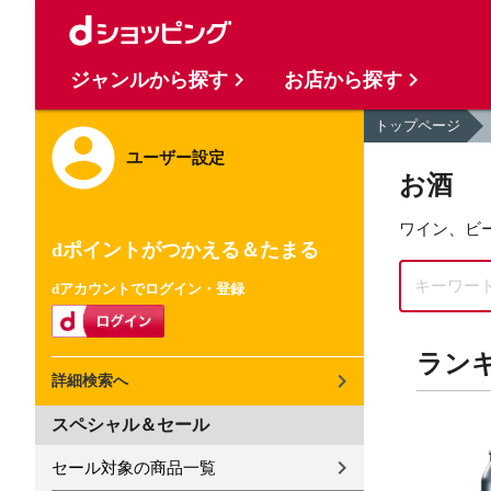
ジャンルから探す
お店から探す
トップページ
ユーザー設定
お酒
ワイン、ビ
dポイントがつかえる＆たまる
dアカウントでログイン・登録
ラン
詳細検索へ
9
10
スペシャル＆セール
位
位
セール対象の商品一覧