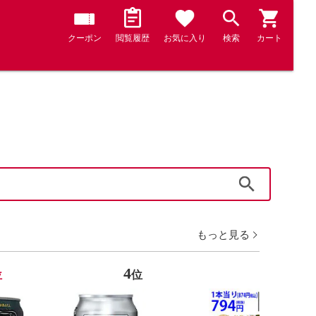
クーポン
閲覧履歴
お気に入り
検索
カート
検索
もっと見る
4
5
位
位
位