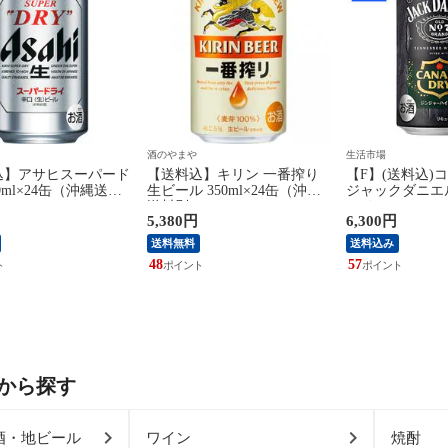
酒のやまや
生活市場
込】アサヒスーパード
【送料込】キリン 一番搾り
【F】(送料込)
0ml×24缶（沖縄送料
生ビール 350ml×24缶（沖縄
ジャックダニエ
送料別）
ライ ジンジャ
5,380円
6,300円
350ml×24本
送不可》
送料無料
送料込み
48
57
から探す
酒・地ビール
ワイン
焼酎