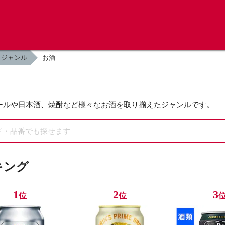
ジャンル
お酒
ールや日本酒、焼酎など様々なお酒を取り揃えたジャンルです。
キング
1
2
3
位
位