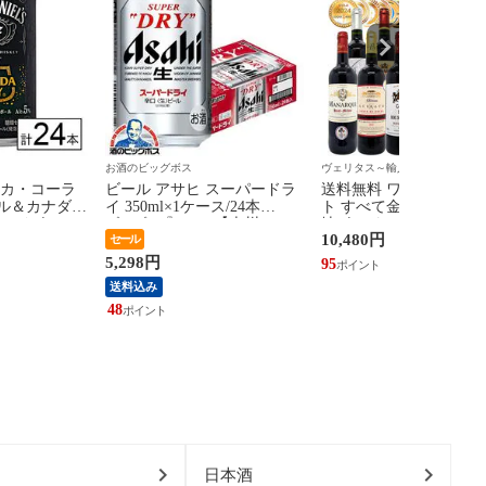
お酒のビッグボス
ヴェリタス～輸入直販ワイン専門
コカ・コーラ
ビール アサヒ スーパードラ
送料無料 ワイン ワイン
ル＆カナダド
イ 350ml×1ケース/24本
ト すべて金賞フランス
ーハイボール
《024》『IAS』【本州のみ
地ボルドー赤白12本セ
10,480円
セール
《沖縄・離島配
送料無料】
(赤6本＋白6本) ワイン
大人気 紅白 ^W0UK57S
5,298円
95
送料込み
48
日本酒