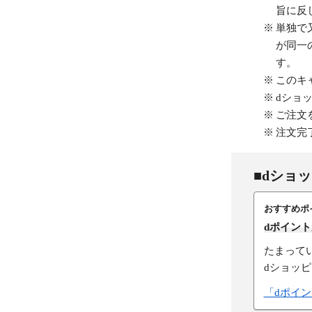
旨に反
単独で
が同一
す。
このキ
dショ
ご注文
注文完
■dショ
おすすめポ
dポイン
たまって
dショッ
「dポイ