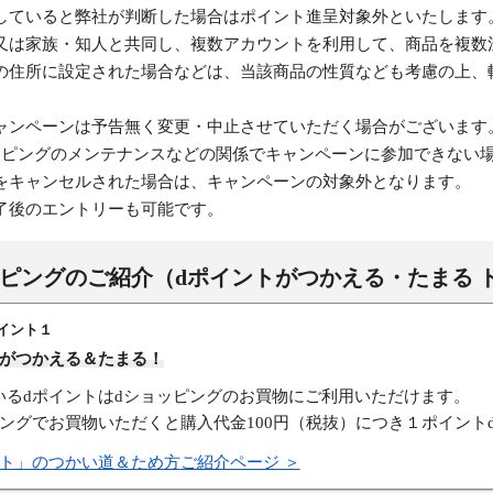
していると弊社が判断した場合はポイント進呈対象外といたします
又は家族・知人と共同し、複数アカウントを利用して、商品を複数
の住所に設定された場合などは、当該商品の性質なども考慮の上、
ャンペーンは予告無く変更・中止させていただく場合がございます
ッピングのメンテナンスなどの関係でキャンペーンに参加できない
をキャンセルされた場合は、キャンペーンの対象外となります。
了後のエントリーも可能です。
ッピングのご紹介
（dポイントがつかえる・たまる 
イント１
トがつかえる＆たまる！
いるdポイントはdショッピングのお買物にご利用いただけます。
ピングでお買物いただくと購入代金100円（税抜）につき１ポイント
ント」のつかい道＆ため方
ご紹介ページ ＞