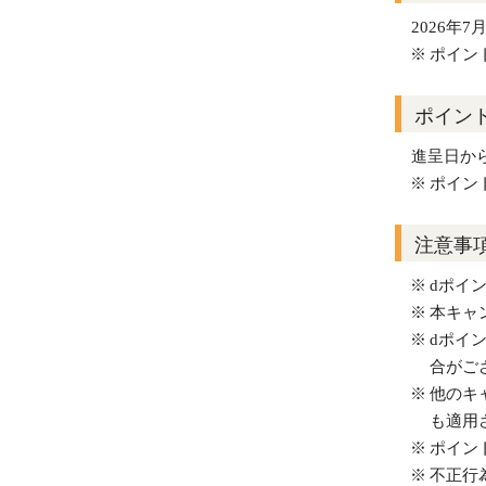
2026年
ポイン
ポイン
進呈日か
ポイン
注意事
dポイ
本キャ
dポイ
合がご
他のキ
も適用
ポイン
不正行