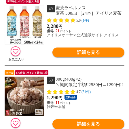
8/6時点_ポイント最大11倍
麦茶ラベルレス
49
麦茶 500ml ［24本］アイリス麦茶
ラベルレス【代引不可】 [アウトレット]
5.0
(1件)
2,280
円
21
アイリスオーヤマ公式通販サイト アイリスプ
ラザ
詳細を見る
セール
8/6時点_ポイント最大11倍
800g(400g×2)
50
＼期間限定半額!!2580円→1290円!!
／雑穀 雑穀米 明日への輝き39穀米ブレ
4.7
(51件)
ンド 800g(400g×2袋) 送料無料 非常食
1,290
円
送料込み
(個包装・チャック付き) 初めての方おす
11
すめ 当店のイチオシ
雑穀米本舗
詳細を見る