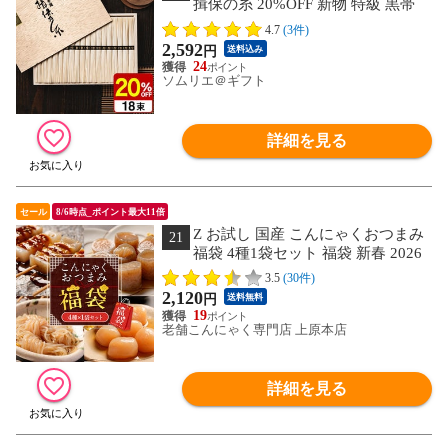
揖保の糸 20%OFF 新物 特級 黒帯
(18束)（いぼのいと 揖保乃糸 素麺） メ
4.7
(3件)
ーカー包装済 ST-30N (A4) / 出産内祝い
2,592
円
送料込み
詰合せ 快気祝 ご挨拶 御礼 お礼 写真入
24
り メッセージカード お返し
ソムリエ＠ギフト
詳細を見る
セール
8/6時点_ポイント最大11倍
Z お試し 国産 こんにゃくおつまみ
21
福袋 4種1袋セット 福袋 新春 2026
おつまみこんにゃく 玉こんにゃく むす
3.5
(30件)
びしらたき みそ田楽 おつまみセット ダ
2,120
円
送料無料
イエット ダイエット食品 低糖質 送料無
19
料 食品 家庭用 当店のイチオシ
老舗こんにゃく専門店 上原本店
詳細を見る