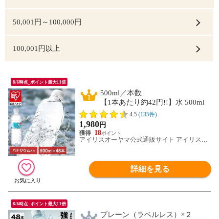
50,001円～100,000円
100,001円以上
8/6時点_ポイント最大11倍
500ml／本数
【1本あたり約42円!!】水 500ml
48本 天然水 送料無料 ラベルレス 富士
4.5
(135件)
山の天然水 アイリスオーヤマ 国産 ミネ
1,980
円
ラルウォーター アイリス 富士山 新生活
18
一人暮らし 備蓄 まとめ買い 箱買い [食
アイリスオーヤマ公式通販サイト アイリスプ
ラザ
品] [飲料] [iris]
詳細を見る
8/6時点_ポイント最大11倍
プレーン（ラベルレス）×２