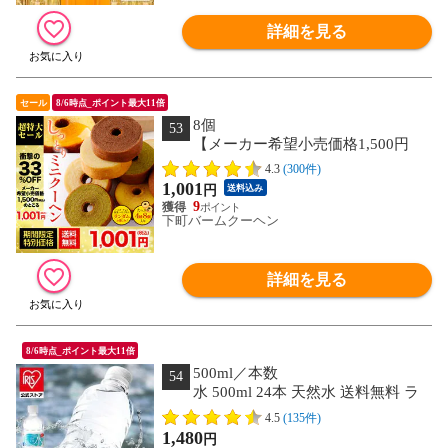
詳細を見る
セール
8/6時点_ポイント最大11倍
8個
53
【メーカー希望小売価格1,500円
→1,001円！】 訳ありミニクーヘン8個
4.3
(300件)
★工場長のおまかせ 400g以上※4種類入
1,001
円
送料込み
るとは限りません。 送料無料【メール
9
便】 おすすめ I
下町バームクーヘン
詳細を見る
8/6時点_ポイント最大11倍
500ml／本数
54
水 500ml 24本 天然水 送料無料 ラ
ベルレス 富士山の天然水 アイリスオー
4.5
(135件)
ヤマ 国産 ミネラルウォーター アイリス
1,480
円