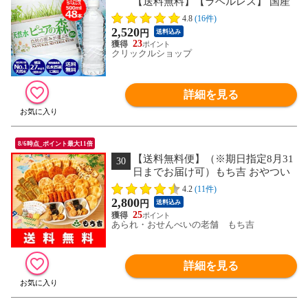
【送料無料】【ラベルレス】 国産
ミネラルウォーター ピュアの森 500ml
4.8
(16件)
48本
2,520
円
送料込み
23
クリックルショップ
詳細を見る
8/6時点_ポイント最大11倍
【送料無料便】（※期日指定8月31
30
日までお届け可）もち吉 おやつい
ちばん 大箱【10種類45袋】
4.2
(11件)
2,800
円
送料込み
25
あられ・おせんべいの老舗 もち吉
詳細を見る