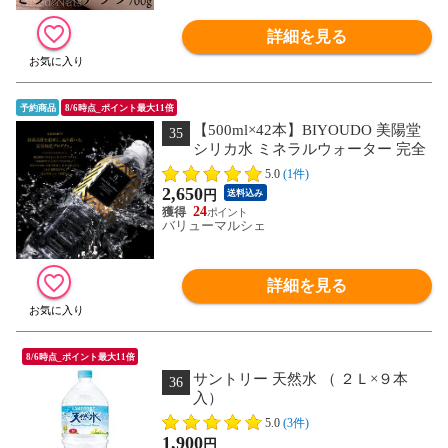
詳細を見る
予約商品
8/6時点_ポイント最大11倍
【500ml×42本】BIYOUDO 美陽堂
35
シリカ水 ミネラルウォーター 完全
国産天然水
5.0
(1件)
2,650
円
送料込み
24
バリューマルシェ
詳細を見る
8/6時点_ポイント最大11倍
サントリー 天然水 （ ２Ｌ×９本
36
入）
5.0
(3件)
1,900
円