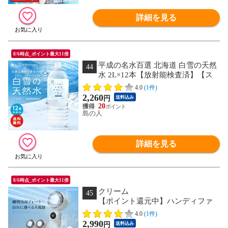
詳細を見る
8/6時点_ポイント最大11倍
平成の名水百選 北海道 白雪の天然
44
水 2L×12本【放射能検査済】【ス
トロンチウム検査済】【送料無料】【送
4.0
(1件)
料込み】お水 ミネラルウォーター
2,260
円
送料込み
[cd*]W00-00002-11110
20
島の人
詳細を見る
8/6時点_ポイント最大11倍
クリーム
45
【ポイント還元中】ハンディファ
ン★熱中症予防管理者監修【最新瞬間冷
4.0
(1件)
却プレート】携帯扇風機 100段階風量調
2,990
円
送料込み