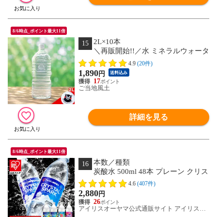
8/6時点_ポイント最大11倍
2L×10本
15
＼再販開始!!／水 ミネラルウォータ
ー 天然水 2L 10本 熊本イオン純天然水
4.9
(20件)
シリカ含有 飲料水 一箱 ラベルレス く
1,890
円
送料込み
まモン 防災 天然水《7-14営業日以内に
17
発送予定(土日祝除く)》---
ご当地風土
d2_ionwater_wx_26_1890_2lx10_rb---
詳細を見る
8/6時点_ポイント最大11倍
本数／種類
16
炭酸水 500ml 48本 プレーン クリス
タルスパーク CRYSTAL SPARK
4.6
(407件)
500ml×48本 アイリスオーヤマ アイリス
2,880
円
箱 箱買い 無糖 割り材 新生活 ストック
26
備蓄 [食品] [飲料]
アイリスオーヤマ公式通販サイト アイリスプ
ラザ