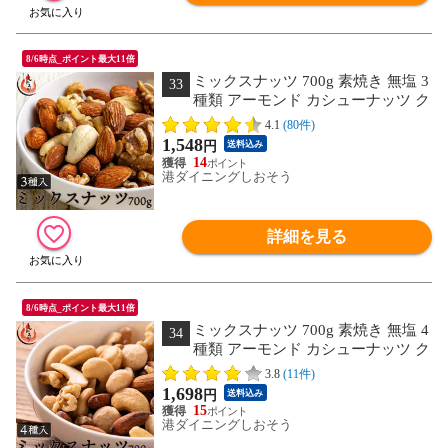
8/6時点_ポイント最大11倍
ミックスナッツ 700g 素焼き 無塩 3
33
種類 アーモンド カシューナッツ ク
ルミ 食塩不使用 加工オイル不使用
4.1
(80件)
1,548
円
送料込み
14
港ダイニングしおそう
詳細を見る
8/6時点_ポイント最大11倍
ミックスナッツ 700g 素焼き 無塩 4
34
種類 アーモンド カシューナッツ ク
ルミ マカダミアナッツ 食塩不使用 加工
3.8
(11件)
オイル不使用
1,698
円
送料込み
15
港ダイニングしおそう