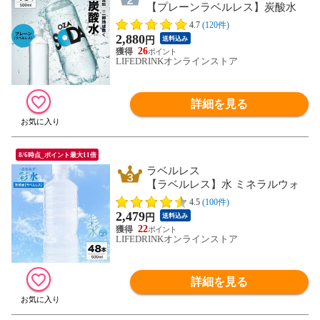
【プレーンラベルレス】炭酸水
500ml 48本 2ケース（24本×２）無糖
4.7
(120件)
OZA SODA プレーン ラベルレス レモン
2,880
円
送料込み
ピンクグレープフルーツ ライム箱買い
26
ライフドリンクカンパニー LDC ZAO
LIFEDRINKオンラインストア
SODA select
詳細を見る
8/6時点_ポイント最大11倍
ラベルレス
【ラベルレス】水 ミネラルウォ
ーター 彩水 あやみず 軟水 500ml 48本 2
4.5
(100件)
ケース（24本×２） 国産 天然水 ライフ
2,479
円
送料込み
ドリンクカンパニー まとめ買い select
22
LIFEDRINKオンラインストア
詳細を見る