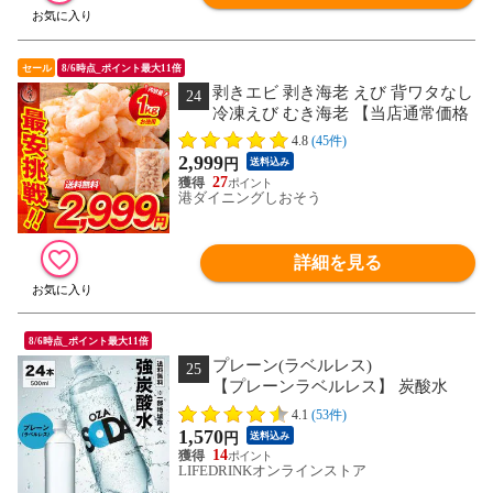
セール
8/6時点_ポイント最大11倍
剥きエビ 剥き海老 えび 背ワタなし
24
冷凍えび むき海老 【当店通常価格
3,999円→送料無料2,999円！】バナメイ
4.8
(45件)
剥き身 1kg （解凍後800g）大粒サイズ
2,999
円
送料込み
海鮮 冷凍 海老 1キロ 大量 贈答 送料無
27
料
港ダイニングしおそう
詳細を見る
8/6時点_ポイント最大11倍
プレーン(ラベルレス)
25
【プレーンラベルレス】 炭酸水
500ml 24本 強炭酸 炭酸 無糖 OZA SODA
4.1
(53件)
プレーン レモン ピンクグレープフルー
1,570
円
送料込み
ツ ライム 1ケース 割り材 箱買い ライフ
14
ドリンクカンパニー LDC select
LIFEDRINKオンラインストア