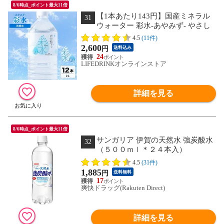
8/6時点_ポイント最大11倍
【1本あたり143円】国産ミネラル
31
ウォーター 彩水-あやみず- やさし
い軟水 2L 12本 ライフドリンクカンパニ
4.5
(11件)
ー LDC 水 飲料水 軟水 備蓄水 非常用 水
2,600
円
送料込み
24
LIFEDRINKオンラインストア
詳細を見る
8/6時点_ポイント最大11倍
サンガリア 伊賀の天然水 強炭酸水
32
（５００ｍｌ＊２４本入）
4.5
(31件)
1,885
円
送料無料
17
爽快ドラッグ(Rakuten Direct)
詳細を見る