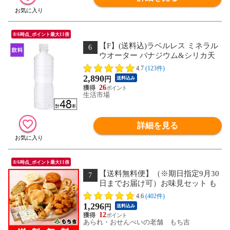
8/6時点_ポイント最大11倍
【F】(送料込)ラベルレス ミネラル
6
ウオーター バナジウム&シリカ天
然水 500ml×48本《沖縄・離島配送不
4.7
(123件)
可》
2,890
円
送料込み
26
生活市場
詳細を見る
8/6時点_ポイント最大11倍
【送料無料便】（※期日指定9月30
7
日までお届け可）お味見セット も
ちの縁 味まどか (商品カタログ入り)
4.6
(402件)
［※お味見セットのみのご注文の場合、
1,296
円
送料込み
代金引換はできません。］
12
あられ・おせんべいの老舗 もち吉