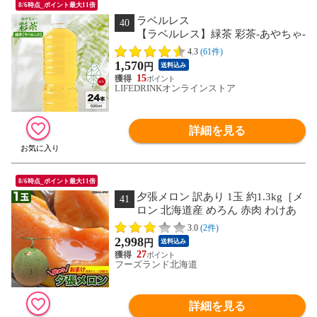
8/6時点_ポイント最大11倍
ラベルレス
40
【ラベルレス】緑茶 彩茶-あやちゃ-
お茶 500ml 24本 1ケース ライフドリン
4.3
(61件)
クカンパニー LIFEDRINK 日本茶 国産
1,570
円
送料込み
中国産 まとめ買い select
15
LIFEDRINKオンラインストア
詳細を見る
8/6時点_ポイント最大11倍
夕張メロン 訳あり 1玉 約1.3kg［メ
41
ロン 北海道産 めろん 赤肉 わけあ
り 訳有］【2玉注文で+1玉オマケ付】
3.0
(2件)
【お届け日指定不可無効】 【2026年7月
2,998
円
送料込み
前後頃よりご注文順に発送】
27
フーズランド北海道
詳細を見る