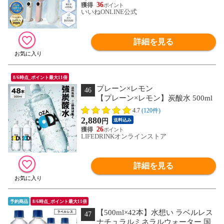
節 首掛け 静音【日本企業企画】
36
3000mAh 超軽量 ストラップ カラビナ付
いいねONLINE公式
き プレゼント ギフト 冷却 父の日
Excitech
詳細を見る
8/6時点_ポイント最大11倍
プレーン×レモン
46
【プレーン×レモン】炭酸水 500ml
48本 2ケース（24本×２） 強炭酸 炭酸
4.7
(120件)
無糖 OZA SODA プレーン レモン ピンク
2,880
円
送料込み
グレープフルーツ ライム 割り材 箱買い
26
ライフドリンクカンパニー LDC ZAO
LIFEDRINKオンラインストア
SODA select
詳細を見る
予約商品
8/6時点_ポイント最大11倍
【500ml×42本】水想い ラベルレス
47
ナチュラルミネラルウォーター 国