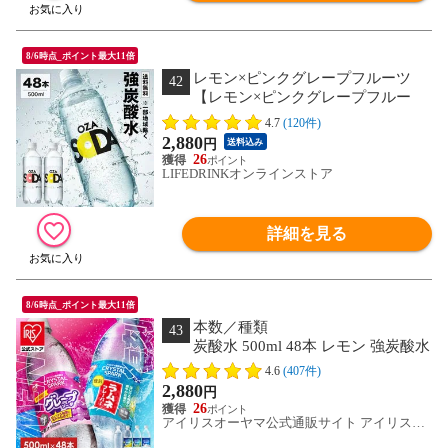
8/6時点_ポイント最大11倍
レモン×ピンクグレープフルーツ
42
【レモン×ピンクグレープフルー
ツ】炭酸水 500ml 48本 2ケース（24本×
4.7
(120件)
２） 強炭酸 炭酸 無糖 OZA SODA プレ
2,880
円
送料込み
ーン レモン ピンクグレープフルーツ ラ
26
イム 割り材 箱買い ライフドリンクカン
LIFEDRINKオンラインストア
パニー LDC ZAO SODA select
詳細を見る
8/6時点_ポイント最大11倍
本数／種類
43
炭酸水 500ml 48本 レモン 強炭酸水
強炭酸 クリスタルスパーク CRYSTAL
4.6
(407件)
SPARK 500ml×48本 アイリスオーヤマ
2,880
円
アイリス 箱 箱買い 無糖 割り材 新生活
26
ストック 備蓄 [食品] [飲料]
アイリスオーヤマ公式通販サイト アイリスプ
ラザ