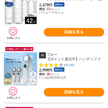
産 天然水 軟水
2,470
円
送料込み
22
バリューマルシェ
詳細を見る
8/6時点_ポイント最大11倍
ブルー
48
【ポイント還元中】ハンディファ
ン★熱中症予防管理者監修【最新瞬間冷
4.0
(1件)
却プレート】携帯扇風機 100段階風量調
2,990
円
送料込み
節 首掛け 静音【日本企業企画】
36
3000mAh 超軽量 ストラップ カラビナ付
いいねONLINE公式
き プレゼント ギフト 冷却 父の日
Excitech
詳細を見る