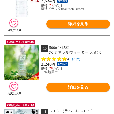
2,534
円
送料無料
23
爽快ドラッグ(Rakuten Direct)
詳細を見る
8/6時点_ポイント最大11倍
500ml×45本
10
水 ミネラルウォーター 天然水
500ml 45本 熊本イオン純天然水 ラベル
4.9
(20件)
レス くまモン 防災《7-14営業日以内に
2,240
円
送料込み
発送予定(土日祝除く)》---
20
d2_ionwater_wx_26_2580_500mlx45_rb-
ご当地風土
--
詳細を見る
8/6時点_ポイント最大11倍
レモン（ラベルレス）×２
11