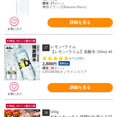
17
爽快ドラッグ(Rakuten Direct)
詳細を見る
8/6時点_ポイント最大11倍
レモン×ライム
37
【レモン×ライム】炭酸水 500ml 48
本 2ケース（24本×２）強炭酸 炭酸 無糖
4.7
(120件)
OZA SODA プレーン レモン ピンクグレ
2,880
円
送料込み
ープフルーツ ライム 割り材 箱買い ラ
26
イフドリンクカンパニー LDC ZAO
LIFEDRINKオンラインストア
SODA select
詳細を見る
8/6時点_ポイント最大11倍
600g
38
やわらか ハラミ 味噌だれ漬け お試