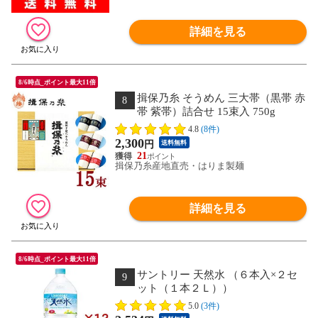
詳細を見る
8/6時点_ポイント最大11倍
揖保乃糸 そうめん 三大帯（黒帯 赤
8
帯 紫帯）詰合せ 15束入 750g
4.8
(8件)
2,300
円
送料無料
21
揖保乃糸産地直売・はりま製麺
詳細を見る
8/6時点_ポイント最大11倍
サントリー 天然水 （６本入×２セ
9
ット（１本２Ｌ））
5.0
(3件)