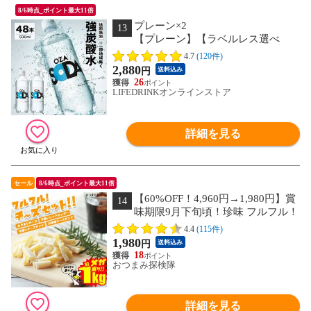
8/6時点_ポイント最大11倍
プレーン×2
13
【プレーン】【ラベルレス選べ
る】炭酸水 500ml 48本 2ケース（24本×
4.7
(120件)
２）強炭酸 炭酸 無糖 OZA SODA プレー
2,880
円
送料込み
ン レモン ピンクグレープフルーツ ライ
26
ム 割り材 箱買い ライフドリンクカンパ
LIFEDRINKオンラインストア
ニー LDC ZAO SODA select
詳細を見る
セール
8/6時点_ポイント最大11倍
【60%OFF！4,960円→1,980円】賞
14
味期限9月下旬頃！珍味 フルフル！
チーズセット！ 送料無料 おつまみセッ
4.4
(115件)
ト 1kg 訳あり 酒のつまみ おつまみ お菓
1,980
円
送料込み
子 おかし チーズ ちーず 大容量 業務用
18
おつまみ探検隊
詳細を見る