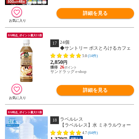
詳細を見る
8/6時点_ポイント最大11倍
24個
17
◆サントリー ボスとろけるカフェ
オレ 500ml
5.0
(14件)
2,850
円
26
サンドラッグ e-shop
詳細を見る
8/6時点_ポイント最大11倍
ラベルレス
18
【ラベルレス】水 ミネラルウォー
ター 彩水-あやみず- 軟水 500ml 24本 1
4.7
(64件)
ケース 国産 天然水 ライフドリンクカン
送料込み