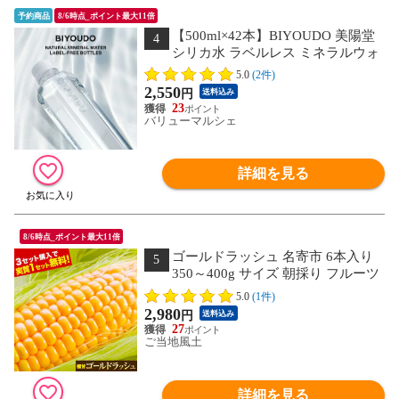
予約商品
8/6時点_ポイント最大11倍
【500ml×42本】BIYOUDO 美陽堂
4
シリカ水 ラベルレス ミネラルウォ
ーター完全国産天然水
5.0
(2件)
2,550
円
送料込み
23
バリューマルシェ
詳細を見る
8/6時点_ポイント最大11倍
ゴールドラッシュ 名寄市 6本入り
5
350～400g サイズ 朝採り フルーツ
コーン とうもろこし スイートコーン 極
5.0
(1件)
甘 お取り寄せグルメ 北海道産《8月中
2,980
円
送料込み
旬-9月上旬頃より発送予定(土日祝除
27
く)》---d2_cnyrcornv2_g8_26_2980_6p--
ご当地風土
-
詳細を見る