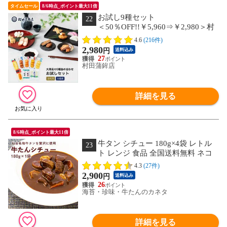
タイムセール
8/6時点_ポイント最大11倍
お試し9種セット
22
＜50％OFF!!￥5,960⇒￥2,980＞村
田蒲鉾 【9種 お試しセット】プレゼン
4.6
(216件)
ト かまぼこ 初節句 内祝い お祝い お返
2,980
円
送料込み
し 蒲鉾 母の日 父の日 お中元 お歳暮 お
27
つまみ 惣菜 さつま揚げ ギフト
村田蒲鉾店
詳細を見る
8/6時点_ポイント最大11倍
牛タン シチュー 180g×4袋 レトル
23
ト レンジ 食品 全国送料無料 ネコ
ポス カネタ●牛たんシチュー180g×4袋
4.3
(27件)
●k-03
2,900
円
送料込み
26
海苔・珍味・牛たんのカネタ
詳細を見る