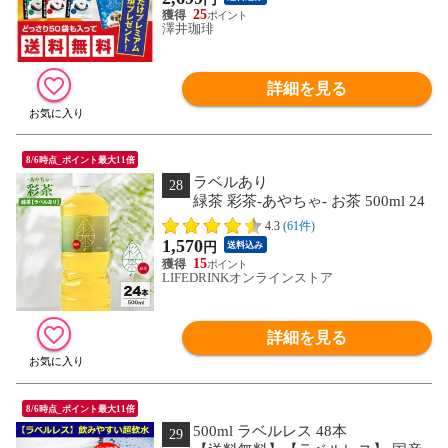
25
澤井珈琲
詳細を見る
8/6時点_ポイント最大11倍
ラベルあり
28
緑茶 彩茶-あやちゃ- お茶 500ml 24
本 1ケース ライフドリンクカンパニー
4.3
(61件)
LIFEDRINK 日本茶 国産 中国産まとめ
1,570
円
送料込み
買い select
15
LIFEDRINKオンラインストア
詳細を見る
8/6時点_ポイント最大11倍
500ml ラベルレス 48本
29