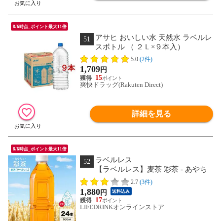
8/6時点_ポイント最大11倍
アサヒ おいしい水 天然水 ラベルレ
51
スボトル （ ２Ｌ×９本入）
5.0
(2件)
1,709
円
15
爽快ドラッグ(Rakuten Direct)
詳細を見る
8/6時点_ポイント最大11倍
ラベルレス
52
【ラベルレス】麦茶 彩茶 - あやち
ゃ - お茶 500ml 24本 1ケース 国産 六条
2.7
(3件)
大麦 使用 ライフドリンクカンパニー
1,880
円
送料込み
LIFEDRINK ノンカフェイン ペットボト
17
ル
LIFEDRINKオンラインストア