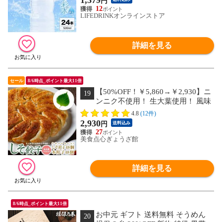
1,379
円
パニー まとめ買い select
12
LIFEDRINKオンラインストア
詳細を見る
セール
8/6時点_ポイント最大11倍
【50%OFF！￥5,860→￥2,930】ニ
19
ンニク不使用！ 生大葉使用！ 風味
絶佳！ しそ餃子48個 本餃子48個 合計96
4.8
(12件)
個セット
2,930
円
送料込み
27
美食点心ぎょうざ館
詳細を見る
8/6時点_ポイント最大11倍
お中元 ギフト 送料無料 そうめん
20