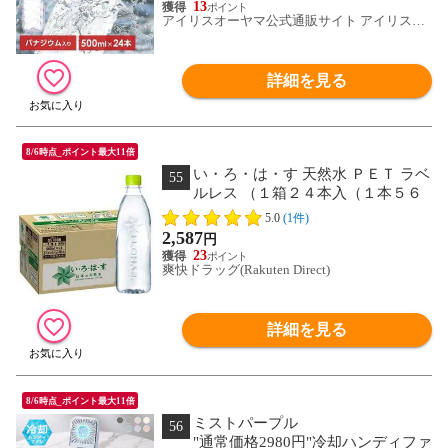
富士山 新生活 一人暮らし 備蓄 まとめ
13
買い 箱買い [食品] [飲料] [iris]
アイリスオーヤマ公式通販サイト アイリスプ
ラザ
詳細を見る
8/6時点_ポイント最大11倍
い・ろ・は・す 天然水 ＰＥＴ ラベ
55
ルレス （１箱２４本入（１本５６
０ｍｌ））
5.0
(1件)
2,587
円
23
爽快ドラッグ(Rakuten Direct)
詳細を見る
8/6時点_ポイント最大11倍
ミストパープル
56
"通常価格2980円"冷却ハンディファ