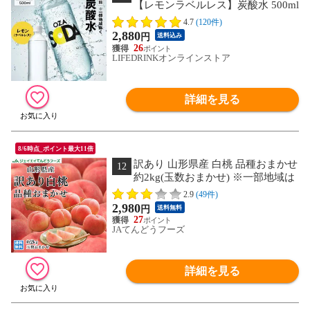
【レモンラベルレス】炭酸水 500ml
48本 2ケース（24本×２） 強炭酸 炭酸
4.7
(120件)
無糖 OZA SODA プレーン ラベルレス レ
2,880
円
送料込み
モン ピンクグレープフルーツ ライム箱
26
買い ライフドリンクカンパニー LDC
LIFEDRINKオンラインストア
ZAO SODA select
詳細を見る
8/6時点_ポイント最大11倍
訳あり 山形県産 白桃 品種おまかせ
12
約2kg(玉数おまかせ) ※一部地域は
別途送料 果物 8月中旬～下旬より順次
2.9
(49件)
出荷 フルーツ pc05
2,980
円
送料無料
27
JAてんどうフーズ
詳細を見る