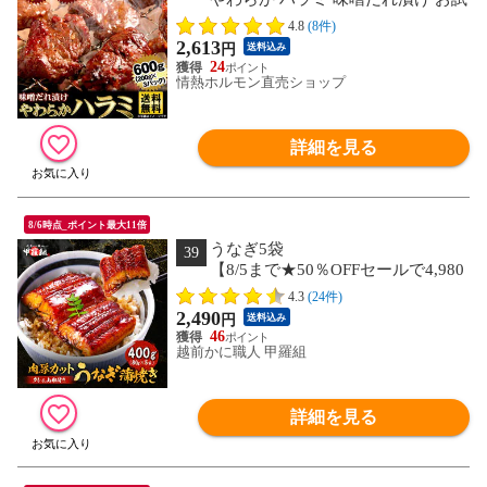
し セット 600g 焼肉セット バーベキュ
4.8
(8件)
ー 肉 バーベキューセット BBQセット
2,613
円
送料込み
にく 焼肉特集 (北海道・沖縄配送は別途
24
送料追加)
情熱ホルモン直売ショップ
詳細を見る
8/6時点_ポイント最大11倍
うなぎ5袋
39
【8/5まで★50％OFFセールで4,980
円⇒送料無料2,490円！】≪さらにポイ
4.3
(24件)
ント祭りエントリーで20倍≫肉厚カッ
2,490
円
送料込み
ト うなぎ蒲焼き 400g（80g×5袋） 鰻 ウ
46
ナギ 海鮮 贈答品 ご自宅用 ギフト 冷凍
越前かに職人 甲羅組
送料無料 海鮮vs肉 御中元 お中元 残暑見
舞い 夏ギフト
詳細を見る