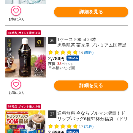
詳細を見る
8/6時点_ポイント最大11倍
1ケース 500ml 24本
26
黒烏龍茶 茶匠庵 プレミアム国産黒
烏龍茶 ペットボトル 1ケース 500ml 24
4.6
(98件)
本 送料無料 国産茶葉100% 国産 ウーロ
2,780
円
送料込み
ン茶 高ポリフェノール プレゼント ウー
25
ロン茶 お礼 茶匠庵 黒ウーロン茶 ポイ
日本橋いなば園
ント消化 ギフト
詳細を見る
8/6時点_ポイント最大11倍
送料無料 今ならブルマン増量！ド
27
リップバッグ6種52杯分福袋 （ドリ
ップコーヒー/珈琲/おまけ付/送料込）
4.7
(71件)
2,699
円
送料込み