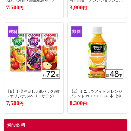
72本《沖縄・離島配送不可》
っと果実 オレンジ＆マンゴー
600ml×24本《沖縄・離島配送不
7,500
3,900
円
円
可》
【B】野菜生活100 紙パック3種
【E】ミニッツメイド オレンジ
（オリジナル/ベリーサラダ/ア
ブレンド PET 350ml×48本《沖
ップルサラダ） 200ml×72本《沖
縄・離島配送不可》
7,500
8,300
円
円
縄・離島配送不可》
炭酸飲料