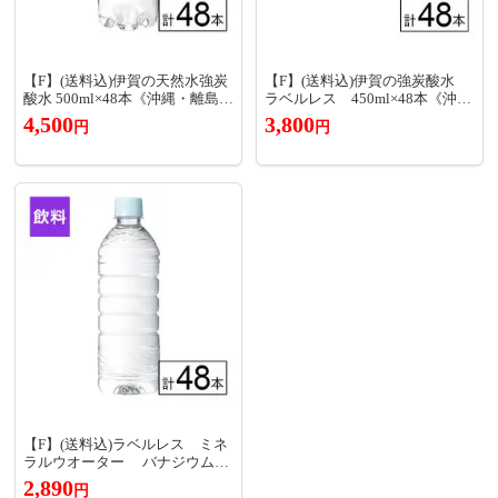
【F】(送料込)伊賀の天然水強炭
【F】(送料込)伊賀の強炭酸水
酸水 500ml×48本《沖縄・離島配
ラベルレス 450ml×48本《沖
送不可》
縄・離島配送不可》
4,500
3,800
円
円
【F】(送料込)ラベルレス ミネ
ラルウオーター バナジウム&
シリカ天然水 500ml×48本
2,890
円