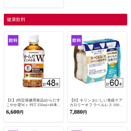
健康飲料
【E】(特定保健用食品)からだす
【B】キリン おいしい免疫ケア
こやか茶W＋ PET 350ml×48本
カロリーオフ ラベルレス 100ml
《沖縄・離島配送不可》
×60本《沖縄・離島配送不可》
6,600
7,880
円
円