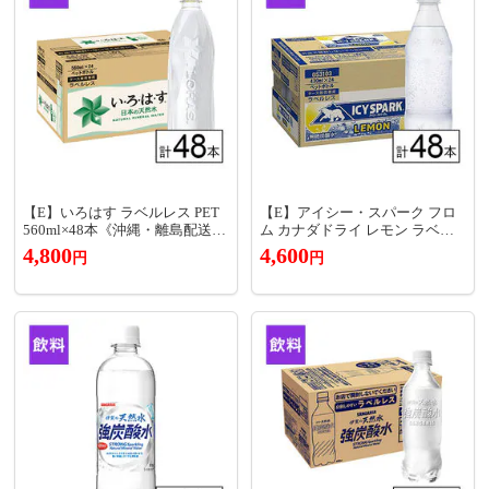
【E】いろはす ラベルレス PET
【E】アイシー・スパーク フロ
560ml×48本《沖縄・離島配送不
ム カナダドライ レモン ラベル
可》
レス PET 430ml×48本《沖縄・離
4,800
4,600
円
円
島配送不可》