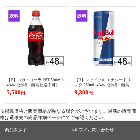
【E】コカ・コーラ PET 500ml×
【B】レッドブル エナジードリ
48本《沖縄・離島配送不可》
ンク 250ml×48本《沖縄・離島配
送不可》
5,500
9,300
円
円
※掲載価格と販売価格が異なる場合がございます。最新の販売価
格は遷移先の商品詳細ページにてご確認ください。
商品を探す
ヘルプ／お問い合わせ