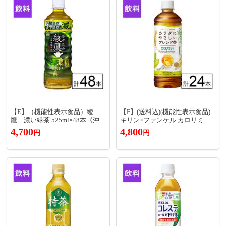
【E】（機能性表示食品）綾
【F】(送料込)(機能性表示食品)
鷹 濃い緑茶 525ml×48本《沖
キリン×ファンケル カロリミッ
縄・離島配送不可》
ト ブレンド茶 600ml×24本《沖
4,700
4,800
円
円
縄・離島配送不可》