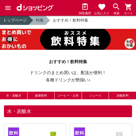
閲覧履歴
お気に入り
検索
カート
トップページ
特集
おすすめ！飲料特集
おすすめ！飲料特集
ドリンクのまとめ買いは、配送が便利！
各種ドリンクが勢揃い♪
水・炭酸水
健康飲料
コーヒー・お茶
ジュース
炭酸飲料
水・炭酸水