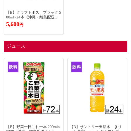
【B】クラフトボス ブラック 5
00ml×24本《沖縄・離島配送不
可》
5,600
円
ジュース
【B】野菜一日これ一本 200ml×
【B】サントリー天然水 きり