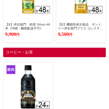
【B】伊右衛門 特茶 500ml×48
【B】機能性表示食品 サント
本《沖縄・離島配送不可》
リー伊右衛門プラス コレステロ
ール対策 500ml×48本《沖縄・離
9,900
9,500
円
円
島配送不可》
コーヒー・お茶