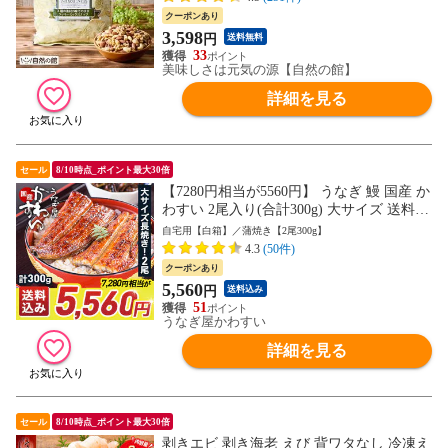
クーポンあり
3,598
円
送料無料
33
美味しさは元気の源【自然の館】
詳細を見る
セール
8/10時点_ポイント最大30倍
【7280円相当が5560円】 うなぎ 鰻 国産 か
わすい 2尾入り(合計300g) 大サイズ 送料無
料 ウナギ 蒲焼き 食品 ギフト 誕生日プレ
自宅用【白箱】／蒲焼き【2尾300g】
ゼント 母親 父親 お取り寄せ グルメ 海鮮
4.3
(50件)
人気 おすすめ お中元 御中元 内祝 ＜のし
クーポンあり
対応可＞
5,560
円
送料込み
51
うなぎ屋かわすい
詳細を見る
セール
8/10時点_ポイント最大30倍
剥きエビ 剥き海老 えび 背ワタなし 冷凍え