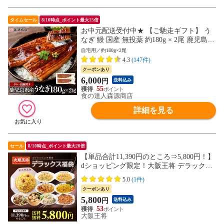
タイムセール
8/10時点_ポイント最大15倍
お中元配送受付中★ 【ご馳走ギフト】 う
なぎ 鰻 国産 無投薬 約180g × 2尾 鹿児島県
産 ウナギ 蒲焼き 土用丑 山田水産 お取り
自宅用／約180g×2尾
寄せグルメ 食品 土用丑【最安値に挑戦！
4.3
(147件)
通常6280円→6000円セール】
クーポンあり
6,000
円
送料込み
55
食の達人森源商店
詳細を見る
セール
8/10時点_ポイント最大20倍
【単品合計11,390円のところ⇒5,800円！】
dショッピング限定！大阪王将 デラックス
福袋 ＜北海道・沖縄は別途追加送料＞ 餃
5.0
(1件)
子 チャーハン お取り寄せ 冷凍食品 冷凍餃
クーポンあり
子 ギフト 中華 惣菜
5,800
円
送料込み
53
大阪王将