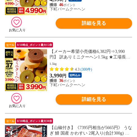
46
下町バームクーヘン
詳細を見る
セール
8/10時点_ポイント最大15倍
【メーカー希望小売価格6,382円⇒3,990
円】 訳ありミニクーヘン1.5kg ★工場長の
おまかせ ※4種類入るとは限りません。 送
1.5kg
料無料 おすすめ I
4.3
(300件)
3,990
円
送料込み
36
下町バームクーヘン
詳細を見る
セール
8/10時点_ポイント最大30倍
【山椒付き】《7395円相当が5665円》 うな
ぎ 鰻 国産 かわすい 2尾入り(合計300g) 大