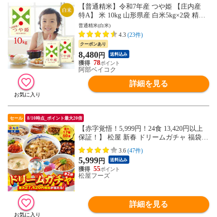
【普通精米】令和7年産 つや姫 【庄内産
特A】 米 10kg 山形県産 白米5kg×2袋 精米
白米 お米 送料無料 ※北海道・中国・四
普通精米(白米)
国・九州・沖縄は別途追加送料 コメ こめ c
4.3
(23件)
p202312628
クーポンあり
8,480
円
送料込み
78
阿部ベイコク
詳細を見る
セール
8/10時点_ポイント最大20倍
【赤字覚悟！5,999円！24食 13,420円以上
保証！】 松屋 新春 ドリームガチャ 福袋 2
026 最大27,420円相当が当たる！ 牛めし 牛
3.6
(47件)
めしの具 牛肉 肉 セット まつや 牛丼 食品
5,999
円
送料込み
グルメ 冷凍 冷凍食品 送料無料 惣菜 非常
55
食 ご飯のお供
松屋フーズ
詳細を見る