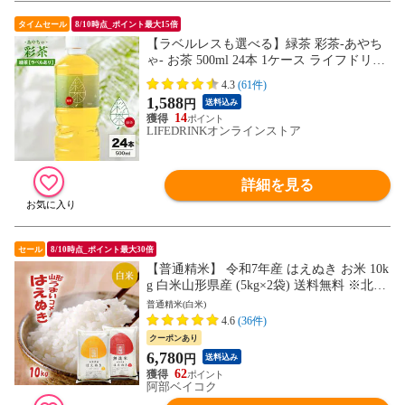
タイムセール
8/10時点_ポイント最大15倍
【ラベルレスも選べる】緑茶 彩茶-あやち
ゃ- お茶 500ml 24本 1ケース ライフドリン
クカンパニー LIFEDRINK 日本茶 国産 中
4.3
(61件)
国産まとめ買い
1,588
円
送料込み
14
LIFEDRINKオンラインストア
詳細を見る
セール
8/10時点_ポイント最大30倍
【普通精米】 令和7年産 はえぬき お米 10k
g 白米山形県産 (5kg×2袋) 送料無料 ※北海
道・中国・四国・九州・沖縄は別途追加送
普通精米(白米)
料 コメ こめ cp202312628
4.6
(36件)
クーポンあり
6,780
円
送料込み
62
阿部ベイコク