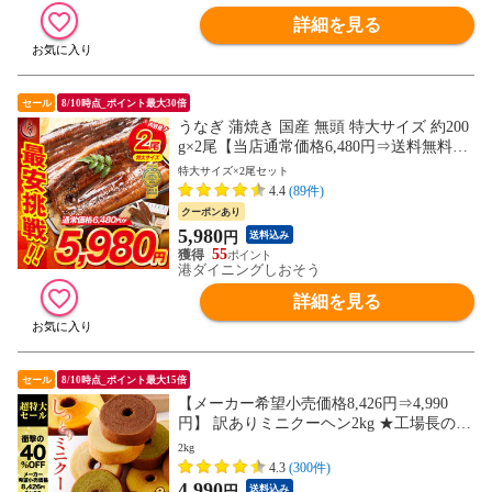
詳細を見る
セール
8/10時点_ポイント最大30倍
うなぎ 蒲焼き 国産 無頭 特大サイズ 約200
g×2尾【当店通常価格6,480円⇒送料無料5,9
80円！】ウナギ 鰻 プレゼント 贈り物 ギフ
特大サイズ×2尾セット
ト
4.4
(89件)
クーポンあり
5,980
円
送料込み
55
港ダイニングしおそう
詳細を見る
セール
8/10時点_ポイント最大15倍
【メーカー希望小売価格8,426円⇒4,990
円】 訳ありミニクーヘン2kg ★工場長のお
まかせ ※4種類入るとは限りません。 送料
2kg
無料 おすすめ I
4.3
(300件)
4,990
円
送料込み