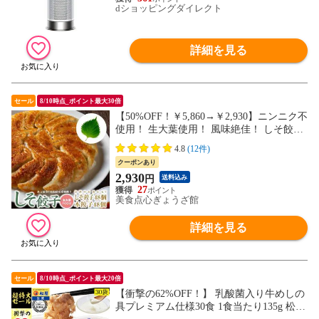
dショッピングダイレクト
詳細を見る
セール
8/10時点_ポイント最大30倍
【50%OFF！￥5,860→￥2,930】ニンニク不
使用！ 生大葉使用！ 風味絶佳！ しそ餃子
48個 本餃子48個 合計96個セット
4.8
(12件)
クーポンあり
2,930
円
送料込み
27
美食点心ぎょうざ館
詳細を見る
セール
8/10時点_ポイント最大20倍
【衝撃の62%OFF！】 乳酸菌入り牛めしの
具プレミアム仕様30食 1食当たり135g 松屋