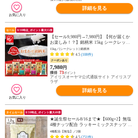
詳細を見る
セール
8/10時点_ポイント最大15倍
【セール9,980円→7,980円】【何が届くか
お楽しみ！？】銘柄米 15kg シークレット
国産 米 白米 精米 あきたこまち つや姫 ゆ
15kg／[シークレット] 銘柄米
めぴりか こしひかり ひとめぼれ 低温製法
4.5
(108件)
米 つや姫 低温製法米 ササニシキ おまかせ
クーポンあり
脱酸素剤入り 低温製法米 アイリスオーヤ
7,980
円
マ 米 お米 [食品]
73
アイリスオーヤマ公式通販サイト アイリスプ
ラザ
詳細を見る
タイムセール
8/10時点_ポイント最大40倍
★誕生祭セール8/16まで★【600g×2】無塩
4種ナッツ配合 ラッキーミックスナッツ 送
料無料 おつまみ 製菓材料 業務用 大容量
4種配合【無塩】／2個
ポスト投函 訳あり(簡易梱包) 88s
4.5
(251件)