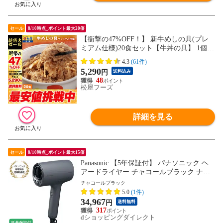
セール
8/10時点_ポイント最大20倍
【衝撃の47%OFF！】 新牛めしの具(プレ
ミアム仕様)20食セット【牛丼の具】 1個当
たりたっぷり135g 冷凍食品 当店のイチオ
4.3
(61件)
シ 松屋牛丼 非常食
5,290
円
送料込み
48
松屋フーズ
詳細を見る
セール
8/10時点_ポイント最大15倍
Panasonic 【5年保証付】 パナソニック ヘ
アードライヤー チャコールブラック ナノ
ケア 速乾 大風量 ナノイー 髪質改善 まと
チャコールブラック
まり うるおい EH-NA0K-K
5.0
(1件)
34,967
円
送料無料
317
dショッピングダイレクト