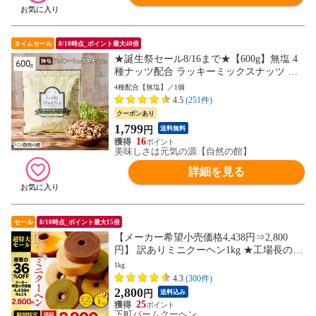
タイムセール
8/10時点_ポイント最大40倍
★誕生祭セール8/16まで★【600g】無塩 4
種ナッツ配合 ラッキーミックスナッツ 送
料無料 お菓子 おつまみ 製菓材料 大容量
4種配合【無塩】／1個
ポスト投函 訳あり(簡易梱包) 88s
4.5
(251件)
クーポンあり
1,799
円
送料無料
16
美味しさは元気の源【自然の館】
詳細を見る
セール
8/10時点_ポイント最大15倍
【メーカー希望小売価格4,438円⇒2,800
円】 訳ありミニクーヘン1kg ★工場長のお
まかせ ※4種類入るとは限りません。 送料
1kg
無料 おすすめ I
4.3
(300件)
2,800
円
送料込み
25
下町バームクーヘン