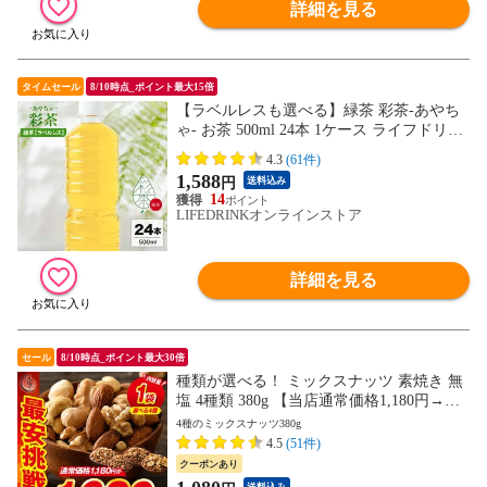
詳細を見る
タイムセール
8/10時点_ポイント最大15倍
【ラベルレスも選べる】緑茶 彩茶-あやち
ゃ- お茶 500ml 24本 1ケース ライフドリン
クカンパニー LIFEDRINK 日本茶 国産 中
4.3
(61件)
国産 まとめ買い
1,588
円
送料込み
14
LIFEDRINKオンラインストア
詳細を見る
セール
8/10時点_ポイント最大30倍
種類が選べる！ ミックスナッツ 素焼き 無
塩 4種類 380g 【当店通常価格1,180円→送
料無料1,080円！】アーモンド カシューナ
4種のミックスナッツ380g
ッツ クルミ マカダミアナッツ 食塩不使用
4.5
(51件)
加工オイル不使用
クーポンあり