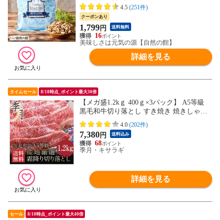
ポスト投函 訳あり(簡易梱包) 88s
4.5
(251件)
クーポンあり
1,799
円
送料無料
16
美味しさは元気の源【自然の館】
詳細を見る
タイムセール
8/10時点_ポイント最大30倍
【メガ盛1.2kｇ 400ｇ×3パック】 A5等級
黒毛和牛切り落とし すき焼き 焼きしゃぶ
送料無料 肉 牛肉 和牛 お取り寄せ グルメ
4.0
(202件)
大容量 〈※北海道・沖縄・東北6県：追加
7,380
円
送料込み
送料必要〉
68
季月・キサラギ
詳細を見る
セール
8/10時点_ポイント最大40倍