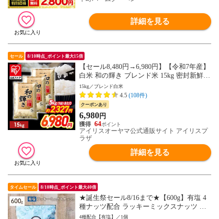
詳細を見る
セール
8/10時点_ポイント最大15倍
【セール8,480円→6,980円】【令和7年産】
白米 和の輝き ブレンド米 15kg 密封新鮮パ
ック 脱酸素剤入り 米 お米 低温製法米 ア
15kg／ブレンド白米
イリスオーヤマ [食品]
4.5
(108件)
クーポンあり
6,980
円
64
アイリスオーヤマ公式通販サイト アイリスプ
ラザ
詳細を見る
タイムセール
8/10時点_ポイント最大40倍
★誕生祭セール8/16まで★【600g】有塩 4
種ナッツ配合 ラッキーミックスナッツ 送
料無料 おつまみ 製菓材料 業務用 大容量
4種配合【有塩】／1個