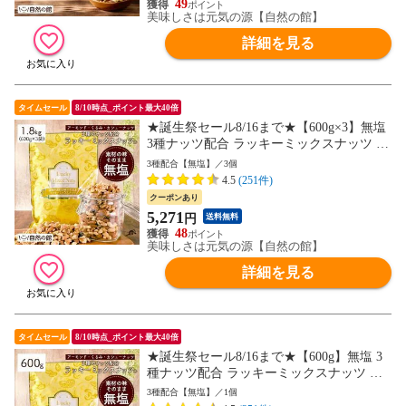
49
美味しさは元気の源【自然の館】
詳細を見る
タイムセール
8/10時点_ポイント最大40倍
★誕生祭セール8/16まで★【600g×3】無塩
3種ナッツ配合 ラッキーミックスナッツ 送
料無料 おつまみ 製菓材料 業務用 大容量
3種配合【無塩】／3個
訳あり(簡易梱包) 88s
4.5
(251件)
クーポンあり
5,271
円
送料無料
48
美味しさは元気の源【自然の館】
詳細を見る
タイムセール
8/10時点_ポイント最大40倍
★誕生祭セール8/16まで★【600g】無塩 3
種ナッツ配合 ラッキーミックスナッツ 送
料無料 おつまみ 製菓材料 業務用 大容量
3種配合【無塩】／1個
ポスト投函 訳あり(簡易梱包) 88s