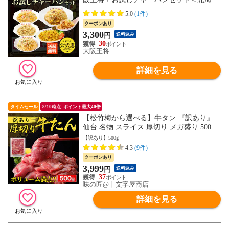
道・沖縄は別途追加送料＞送料無料 冷凍食
5.0
(1件)
品 通販 チャーハン 炒飯 ごはん 米 お米 お
クーポンあり
取り寄せ 中華 大容量 まとめ買い 仕送り
3,300
円
送料込み
レンチン 簡単調理 備蓄
30
大阪王将
詳細を見る
タイムセール
8/10時点_ポイント最大40倍
【松竹梅から選べる】牛タン 『訳あり』
仙台 名物 スライス 厚切り メガ盛り 500g
牛たん 切り落とし 赤身 形不揃い 熟成仕込
【訳あり】500g
み バーベキュー 肉 BBQ 宮城 タン中 タン
4.3
(9件)
先 お取り寄せグルメ 在庫処分 焼肉 プレゼ
クーポンあり
ント 業務用
3,999
円
送料込み
37
味の匠@十文字屋商店
詳細を見る