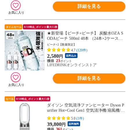
詳細を見る
タイムセール
8/10時点_ポイント最大15倍
★新登場【ピーチ×ピーチ】 炭酸水OZA S
ODAピーチ 500ml 48本 （24本×2ケース）
無糖 強炭酸 OZASODA プレーン レモン ピ
ピーチ×2【数量限定】
ンクグレープフルーツ ライム ピーチ 2ケ
4.7
(120件)
ース 割り材 まとめ買い ライフドリンクカ
2,580
円
送料込み
ンパニー LDC
23
LIFEDRINKオンラインストア
詳細を見る
セール
8/10時点_ポイント最大15倍
ダイソン 空気清浄ファンヒーター Dyson P
urifier Hot+Cool Gen1 空気清浄機/扇風機/ヒ
ーター/暖房 首振り HP10WW
5.0
(1件)
39,800
円
送料無料
361