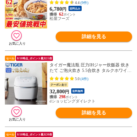
牛丼 非常食
4.4
(9件)
6,780
円
送料込み
62
松屋フーズ
詳細を見る
セール
8/10時点_ポイント最大15倍
タイガー魔法瓶 圧力IHジャー炊飯器 炊き
たて ご泡火炊き 5.5合炊き タルクホワイト
遠赤9層土鍋かまどコート釜 日本製 極みう
5.0
(4件)
ま キッチン家電 ごはん お米 JPI-X100WX
クーポンあり
32,800
円
送料無料
298
dショッピングダイレクト
詳細を見る
セール
8/10時点_ポイント最大30倍