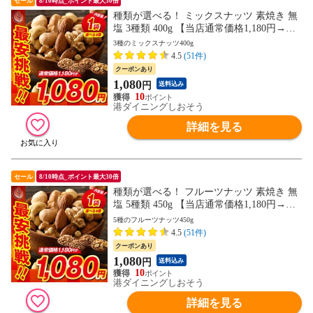
セール
8/10時点_ポイント最大30倍
種類が選べる！ ミックスナッツ 素焼き 無
塩 3種類 400g 【当店通常価格1,180円→送
料無料1,080円！】アーモンド カシューナ
3種のミックスナッツ400g
ッツ クルミ 食塩不使用 加工オイル不使用
4.5
(51件)
クーポンあり
1,080
円
送料込み
10
港ダイニングしおそう
詳細を見る
セール
8/10時点_ポイント最大30倍
種類が選べる！ フルーツナッツ 素焼き 無
塩 5種類 450g 【当店通常価格1,180円→送
料無料1,080円！】アーモンド カシューナ
5種のフルーツナッツ450g
ッツ クルミ バナナ レーズン 食塩不使用
4.5
(51件)
加工オイル不使用
クーポンあり
1,080
円
送料込み
10
港ダイニングしおそう
詳細を見る