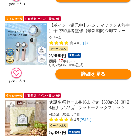
タイムセール
8/10時点_ポイント最大30倍
【ポイント還元中】ハンディファン★熱中
症予防管理者監修【最新瞬間冷却プレー
ト】携帯扇風機 100段階風量調節 首掛け
クリーム
静音【日本企業企画】3000mAh 超軽量 ス
4.0
(1件)
トラップ カラビナ付き プレゼント ギフト
クーポンあり
冷却 父の日 Excitech
2,990
円
送料込み
27
いいねONLINE公式
詳細を見る
タイムセール
8/10時点_ポイント最大40倍
★誕生祭セール8/16まで★【600g×3】無塩
4種ナッツ配合 ラッキーミックスナッツ 送
料無料 おつまみ 製菓材料 業務用 大容量
4種配合【無塩】／3個
宅配便 訳あり(簡易梱包) 88s
4.5
(251件)
クーポンあり
5,397
円
送料無料