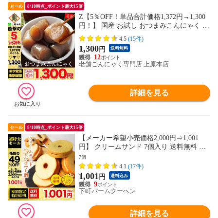
セール
8/10時点_ポイント最大15倍
Z【5％OFF！単品合計価格1,372円→1,300
円！】 国産 お試し おつまみこんにゃく 4
袋 おかず 食品 こんにゃく おつまみ お試
4.5
(15件)
し おつまみセット つまみセット ダイエッ
1,300
円
送料無料
ト フード ダイエット食品 低糖質 送料無料
12
食品 家庭用 当店のイチオシ お買得品
老舗こんにゃく専門店 上原本店
詳細を見る
セール
8/10時点_ポイント最大15倍
【メーカー希望小売価格2,000円⇒1,001
円】 クリームサンド 7個入り 送料無料 メ
ール便 バームクーヘン バウムクーヘン お
7個
やつ かわいい スイーツ お菓子 お取り寄せ
4.1
(17件)
1,001
円
送料込み
9
下町バームクーヘン
詳細を見る