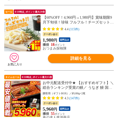
セール
8/10時点_ポイント最大20倍
【60%OFF！4,960円→1,980円】賞味期限9
月下旬頃！珍味 フルフル！チーズセット！
送料無料 おつまみセット 1kg 訳あり 酒の
4.4
(115件)
つまみ おつまみ お菓子 おかし チーズ ち
クーポンあり
ーず 大容量 業務用
1,980
円
送料込み
18
おつまみ探検隊
詳細を見る
タイムセール
8/10時点_ポイント最大15倍
お中元配送受付中★ 【おすすめギフト】＼
総合ランキング受賞の鰻／ うなぎ 鰻 国産
無投薬うなぎ 180g前後×2本 送料無料 山椒
贈答用（ギフトBOX）／約180g×2尾
鰻たれ付お取り寄せグルメ 食品 海鮮 土用
4.3
(147件)
丑 【最安値挑戦！6480円→5960円セール】
クーポンあり
5,960
円
送料込み
55
食の達人森源商店