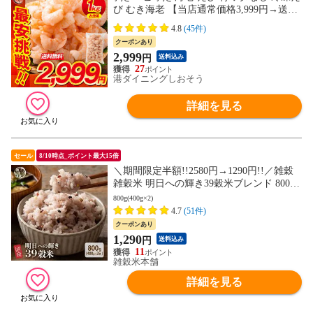
び むき海老 【当店通常価格3,999円→送料
無料2,999円！】バナメイ 剥き身 1kg （解
4.8
(45件)
凍後800g）大粒サイズ 海鮮 冷凍 海老 1キ
クーポンあり
ロ 大量 贈答 送料無料
2,999
円
送料込み
27
港ダイニングしおそう
詳細を見る
セール
8/10時点_ポイント最大15倍
＼期間限定半額!!2580円→1290円!!／雑穀
雑穀米 明日への輝き39穀米ブレンド 800g
(400g×2袋) 送料無料 非常食(個包装・チャ
800g(400g×2)
ック付き) 初めての方おすすめ 当店のイチ
4.7
(51件)
オシ
クーポンあり
1,290
円
送料込み
11
雑穀米本舗
詳細を見る