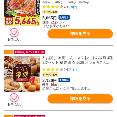
サイズ 送料無料 ウナギ 蒲焼き 食品 ギフ
自宅用【山椒付き】／蒲焼き【2尾300g】
ト 誕生日プレゼント 母親 父親 お取り寄せ
4.3
(50件)
グルメ 海鮮 人気 おすすめ 内祝 食べ物＜
クーポンあり
のし対応可＞
5,665
円
送料込み
52
うなぎ屋かわすい
詳細を見る
セール
8/10時点_ポイント最大15倍
Z お試し 国産 こんにゃくおつまみ福袋 4種
1袋セット 福袋 新春 2026 おつまみこんに
ゃく 玉こんにゃく むすびしらたき みそ田
3.6
(31件)
楽 おつまみセット ダイエット ダイエット
クーポンあり
食品 低糖質 送料無料 食品 家庭用 当店の
2,120
円
送料無料
イチオシ
19
老舗こんにゃく専門店 上原本店
詳細を見る