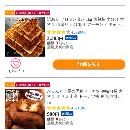
セール
8/10時点_ポイント最大15倍
訳あり フロランタン 1kg 個包装 小分け 大
容量 山盛り わけあり アーモンド キャラメ
ル 焼き菓子 スイーツ お菓子 みんなのおや
4.0
(29件)
つ
3,383
円
送料込み
31
蒲屋忠兵衛商店
詳細を見る
セール
8/10時点_ポイント最大15倍
かりんとう屋の黒糖ドーナツ 400g×1袋 大
容量 オヤツ 土産 ドーナツ棒 豆乳 甜菜糖
黒糖 かりんとう メガ盛り もっちり
1個
4.6
(11件)
900
円
送料込み
8
蒲屋忠兵衛商店