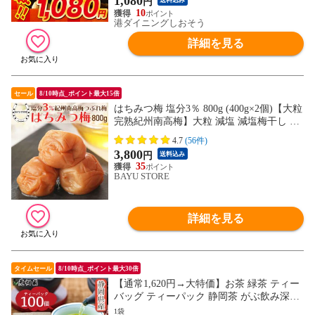
1,080
円
送料込み
10
港ダイニングしおそう
詳細を見る
セール
8/10時点_ポイント最大15倍
はちみつ梅 塩分3％ 800g (400g×2個)【大粒
完熟紀州南高梅】大粒 減塩 減塩梅干し 南
高梅 はちみつ梅干し 訳アリ はちみつ 梅干
4.7
(56件)
南高梅 うめ ウメ 梅干し うめ 訳あり 梅 梅
3,800
円
送料込み
干し 梅干 梅 熱中症対策 塩分補給 お中元
35
御歳暮 送料無料
BAYU STORE
詳細を見る
タイムセール
8/10時点_ポイント最大30倍
【通常1,620円→大特価】お茶 緑茶 ティー
バッグ ティーパック 静岡茶 がぶ飲み深む
しティーパック100個入
1袋