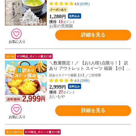
4.6
(63件)
クーポンあり
1,280
円
送料込み
11
お茶の荒畑園
詳細を見る
セール
8/10時点_ポイント最大15倍
＼数量限定！／ 【お1人様1点限り！】 訳
あり アウトレット スイーツ 福袋 【小】
訳アリ わけあり お菓子 まとめ買い 家族
訳ありスイーツ福袋【小】／ご自宅用
友人 食品 お取り寄せ 安い アイス ケーキ
4.3
(29件)
和菓子 洋菓子 お菓子 チョコ お得 焼き芋
2,999
円
送料込み
干し芋 ほしいも お芋 チップス 人気 ※ご
27
指定日にお届け
おいもや
詳細を見る
タイムセール
8/10時点_ポイント最大15倍