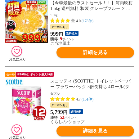
【今季最後のラストセール！！】河内晩柑
1.5kg 送料無料 和製 グレープフルーツ お
まけ フルーツ 果物 みかん 訳あり 熊本県
1.5kg
産《1-5営業日以内に出荷予定（土日祝日
4.0
(178件)
除く）》---d2_wbankan4s4s_s_26_1111_1500
クーポンあり
g---
999
円
送料込み
9
ご当地風土
詳細を見る
セール
8/10時点_ポイント最大20倍
スコッティ (SCOTTIE) トイレットペーパ
ー フラワーパック 3倍長持ち 4ロール(ダブ
ル) 4ロール×12(48ロール) 3倍ロール 3倍巻
ダブル
トイレ用品 日用品 最安値 安い おすすめ
4.7
(151件)
日本製紙クレシア 【送料無料】
クーポンあり
5,799
円
送料無料
52
くらしのeショップ
詳細を見る