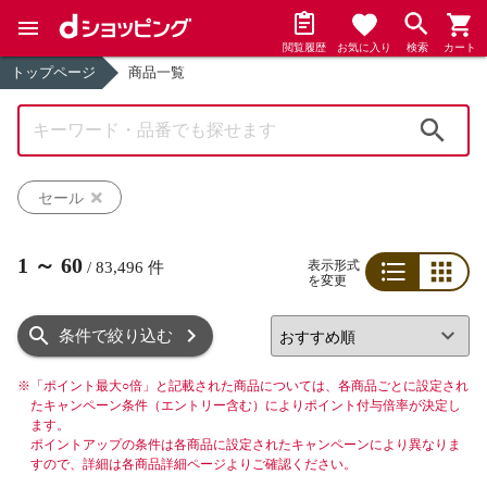
閲覧履歴
お気に入り
検索
カート
トップページ
商品一覧
検索
セール
1
～
60
表示形式
/
83,496
件
を変更
リスト
グリッド
条件で絞り込む
※
「ポイント最大○倍」と記載された商品については、各商品ごとに設定され
たキャンペーン条件（エントリー含む）によりポイント付与倍率が決定し
ます。
ポイントアップの条件は各商品に設定されたキャンペーンにより異なりま
すので、詳細は各商品詳細ページよりご確認ください。