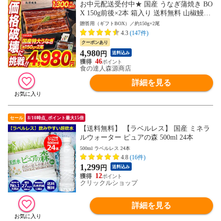
お中元配送受付中★ 国産 うなぎ蒲焼き BO
X 150g前後×2本 箱入り 送料無料 山椒鰻た
れ付 鹿児島県産 お取り寄せグルメ 食品 海
贈答用（ギフトBOX）／約150g×2尾
鮮 贈答 土用丑【最安値挑戦！6280円→498
4.3
(147件)
0円セール】
クーポンあり
4,980
円
送料込み
46
食の達人森源商店
詳細を見る
セール
8/10時点_ポイント最大15倍
【送料無料】 【ラベルレス】 国産 ミネラ
ルウォーター ピュアの森 500ml 24本
500ml ラベルレス 24本
4.8
(16件)
1,299
円
送料込み
12
クリックルショップ
詳細を見る