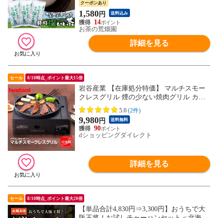
クーポンあり
1,580
円
送料込み
14
お茶の荒畑園
詳細を見る
セール
8/10時点_ポイント最大15倍
岩谷産業 【在庫処分特価】 マルチスモー
クレスグリル 煙の少ない焼肉グリル カセ
ットコンロ 日本製 イワタニ iwatani ブラッ
5.0
(2件)
ク CB-MSG-1
9,980
円
送料無料
90
dショッピングダイレクト
詳細を見る
セール
8/10時点_ポイント最大20倍
【単品合計4,830円⇒3,300円】おうちで大
阪王将！お試しチャーハンセット＜北海