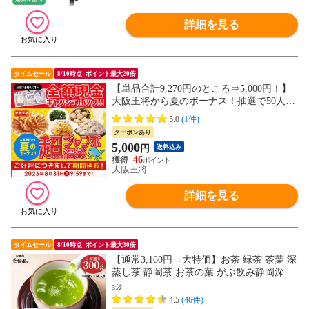
詳細を見る
タイムセール
8/10時点_ポイント最大20倍
【単品合計9,270円のところ⇒5,000円！】
大阪王将から夏のボーナス！抽選で50人に
1人全額現金キャッシュバック！超（SUPE
5.0
(1件)
R）ジャンボ福袋
クーポンあり
5,000
円
送料込み
46
大阪王将
詳細を見る
タイムセール
8/10時点_ポイント最大30倍
【通常3,160円→大特価】お茶 緑茶 茶葉 深
蒸し茶 静岡茶 お茶の葉 がぶ飲み静岡深む
し茶100g 3袋セット
3袋
4.5
(46件)