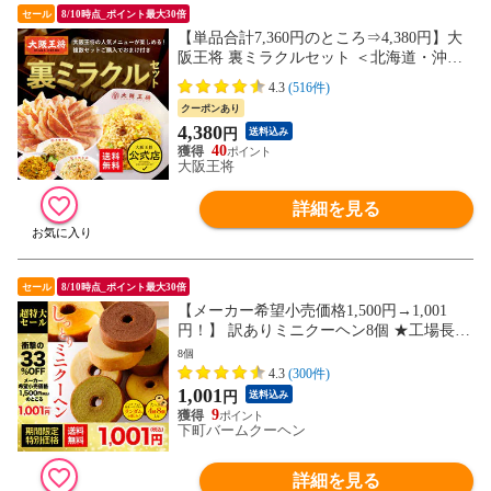
セール
8/10時点_ポイント最大30倍
【単品合計7,360円のところ⇒4,380円】大
阪王将 裏ミラクルセット ＜北海道・沖縄
は別途追加送料＞ 餃子 チャーハン お取り
4.3
(516件)
寄せ 冷凍食品 冷凍餃子 ギフト 【大阪王将
クーポンあり
CP】
4,380
円
送料込み
40
大阪王将
詳細を見る
セール
8/10時点_ポイント最大30倍
【メーカー希望小売価格1,500円→1,001
円！】 訳ありミニクーヘン8個 ★工場長の
おまかせ 400g以上※4種類入るとは限りま
8個
せん。 送料無料【メール便】 おすすめ I
4.3
(300件)
1,001
円
送料込み
9
下町バームクーヘン
詳細を見る