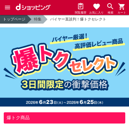
閲覧履歴
お気に入り
検索
カート
トップページ
特集
バイヤー直談判！爆トクセレクト
爆トク商品