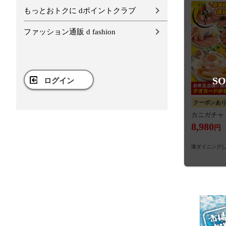
もっとおトクに dポイントクラブ
ファッション通販 d fashion
SO
ログイン
クーポンあ
カニガチャ
8,980
円
港ダイニング