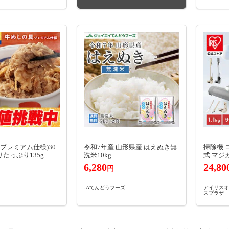
プレミアム仕様)30
令和7年産 山形県産 はえぬき無
掃除機 
りたっぷり135g
洗米10kg
式 マジ
6,280
24,80
円
JAてんどうフーズ
アイリスオ
スプラザ