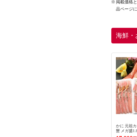
掲載価格と
品ページ
海鮮・
かに 元祖
蟹 メガ盛1.8