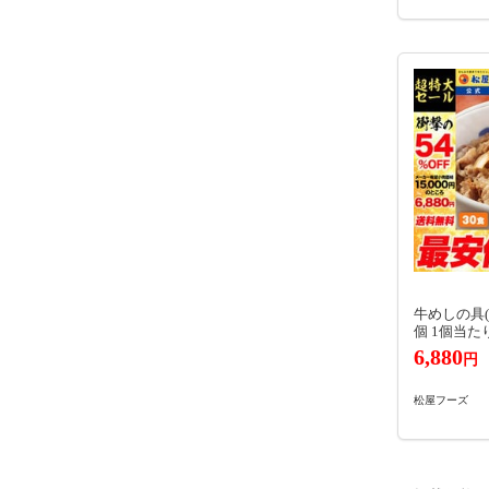
牛めしの具(
個 1個当た
6,880
円
松屋フーズ