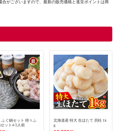
する場合がございますので、最新の販売価格と進呈ポイントは商
 ふぐ鍋セット 得々ふ
北海道産 特大 生ほたて 貝柱 1k
セット4-5人前
g