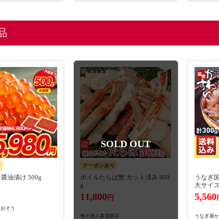
品
SOLD OUT
り
クーポンあり
醤油漬け 500g
ボイルたらば蟹 カット済み 800
うなぎ国
g
大サイ
11,800
5,560
円
しおそう
食の達人森源商店
うなぎ屋か