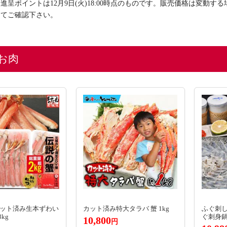
進呈ポイントは12月9日(火)18:00時点のものです。販売価格は変動
にてご確認下さい。
お肉
カット済み生本ずわい
カット済み特大タラバ 蟹 1kg
ふぐ刺し
kg
ぐ刺身鍋
10,800
円