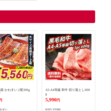
産 かわすい 2尾300g
A5-A4等級 和牛 切り落とし600
ズ
g
5,990
円
円
わすい
BAYU STORE