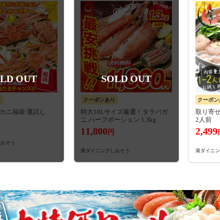
LD OUT
SOLD OUT
り
クーポンあり
クーポン
 カニ福袋 運試し
特大10Lサイズ厳選！タラバガ
取り寄せ
ニ ハーフポーション 1.3kg
2人前
11,800
2,499
円
しおそう
港ダイニングしおそう
港ダイニン