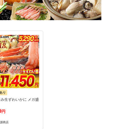
あり
み生ずわいかに メガ盛
0
円
源商店