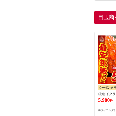
目玉商
クーポンあ
紅鮭 イクラ 
5,980
円
港ダイニング