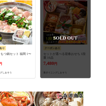
SOLD OUT
あり
クーポンあり
もつ鍋セット 福岡 1〜
セットが選べる迎春おせち 1段
重 16品
7,480
円
円
グしおそう
港ダイニングしおそう