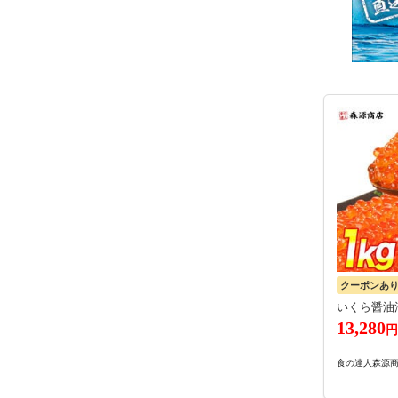
クーポンあ
いくら醤油漬
13,280
円
食の達人森源