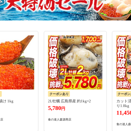
り
クーポンあり
クーポン
け 1kg
2L牡蠣 広島県産 約1kg×2
カット済
り1.8kg
5,780
円
11,45
商店
食の達人森源商店
食の達人森