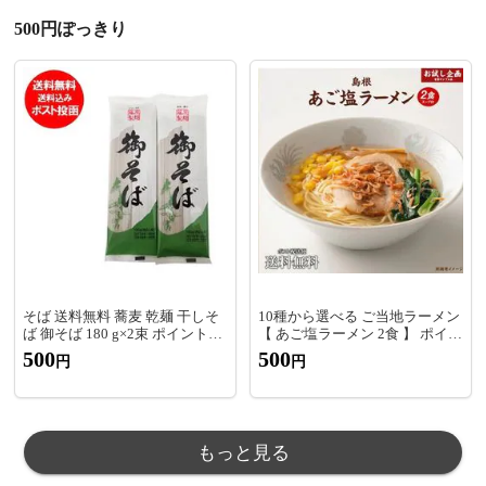
500円ぽっきり
そば 送料無料 蕎麦 乾麺 干しそ
10種から選べる ご当地ラーメン
ば 御そば 180 g×2束 ポイント消
【 あご塩ラーメン 2食 】 ポイン
化 メール便 ポスト 投函 麺類 そ
ト消化 食品 グルメ 生ラーメン
500
500
円
円
ば
ご当地グルメ 拉麺 らーめん ポ
イント消費 お試し ラーメン 500
円 ワンコイン以下 生麺 メール
便
もっと見る