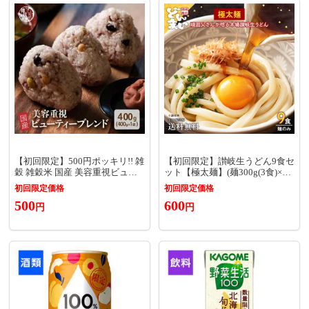
【初回限定】500円ポッキリ!! 雑
【初回限定】讃岐生うどん9食セ
穀 雑穀米 国産 美容重視ビュー
ット【極太麺】(麺300g(3食)×3
ティーブレンド 400g 送料無料
袋) 麺のみ [ﾒｰﾙ便] ポイント消化
初回限定価格
初回限定価格
非常食(個包装・チャック付き)
お試し
500
600
初めての方おすすめ 当店のイチ
円
円
オシ