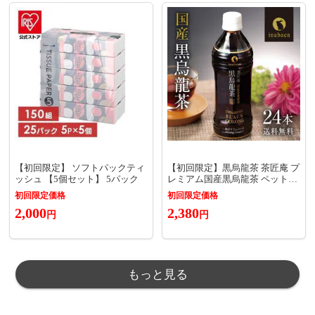
【初回限定】 ソフトパックティ
【初回限定】黒烏龍茶 茶匠庵 プ
ッシュ 【5個セット】 5パック
レミアム国産黒烏龍茶 ペットボ
トル 1ケース 500ml 24本 送料無
初回限定価格
初回限定価格
料 国産茶葉100% 国産 ウーロン
2,000
2,380
茶 高ポリフェノール プレゼント
円
円
ウーロン茶 お礼 茶匠庵 黒ウー
ロン茶 ポイント消化 ギフト
もっと見る