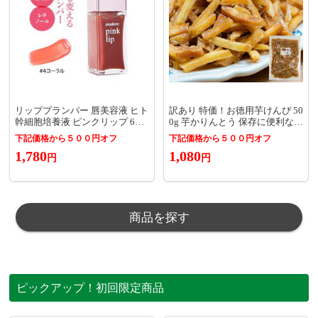
リッププランパー 唇美容液 ヒト
訳あり 特価！お徳用芋けんぴ 50
幹細胞培養液 ピンクリップ 6ml
0g 芋かりんとう 保存に便利なチ
コーラル レチノール 唇用 美容
ャック袋 いもけんぴ 訳有り 訳
下記価格から５００円オフ
下記価格から５００円オフ
液 保湿 人気 リップ美容液 リッ
アリ ギフト お菓子 芋菓子 おや
1,780
1,080
プグロス 乾燥 ヒト幹細胞エキス
つ かりんとう 買い回り 芋 [Y3C]
円
円
リップメイク
【ゆうパケット送料無料】
商品を探す
ピックアップ！初回限定商品