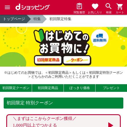
閲覧履歴
お気に入り
検索
カート
トップページ
特集
初回限定特集
※はじめてのお買物では、＜初回限定商品＞もしくは＜初回限定特別クーポン
＞どちらかのみご利用いただくことができます
初回限定クーポン
初回限定商品
ぽっきり価格
プレゼント
初回限定 特別クーポン
＼まずはここからクーポン獲得／
1,000円以上でつかえる