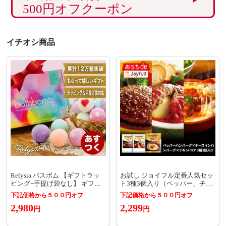
500円オフクーポン
イチオシ商品
Relysia バスボム 【ギフトラッ
お試し ジョイフル定番人気セッ
ピング+手提げ袋なし】 ギフト
ト3種3個入り（ペッパー、チー
プレゼント 公式 レリシア 〈入
ズイン、チキンドリア）
下記価格から５００円オフ
下記価格から５００円オフ
浴剤〉 プレゼント bm1 女性 誕
2,980
2,299
生日 誕生日プレゼント ギフトセ
円
円
ット 母 雑貨 女 10代 20代 30代 4
0代 50代 60代 女友達 おしゃれ