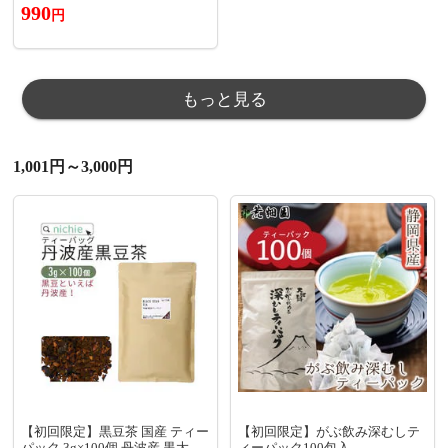
990
チーネ リングイネ スパゲッティ
円
セット 詰め合わせ【DS02】
もっと見る
1,001円～3,000円
【初回限定】黒豆茶 国産 ティー
【初回限定】がぶ飲み深むしテ
パック 3g×100個 丹波産 黒大豆
ィーパック100包入