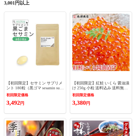
3,001円以上
【初回限定】セサミン サプリメ
【初回限定】紅鮭 いくら 醤油漬
ント 180粒（黒ゴマ sesamin sup
け 250g 小粒 送料込み 送料無料
plement） 【サプリメント】
お取り寄せグルメ 食品 ギフト
初回限定価格
初回限定価格
海鮮 衝撃価格
3,492
3,380
円
円