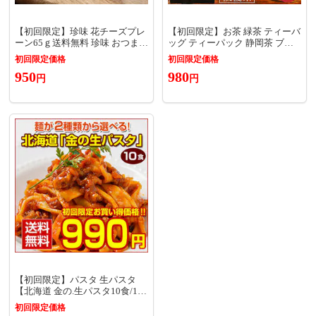
【初回限定】珍味 花チーズプレ
【初回限定】お茶 緑茶 ティーバ
ーン65ｇ送料無料 珍味 おつまみ
ッグ ティーパック 静岡茶 ブラ
おかず おやつ お菓子 チーズ ち
ンド茶 望銀印ティーパック
初回限定価格
初回限定価格
ーず 駄菓子 家飲み 宅飲み メー
950
980
ル便 ポスト投函
円
円
【初回限定】パスタ 生パスタ
【北海道 金の.生パスタ10食/180
g×5袋 フェットチーネ.】生麺 糖
初回限定価格
質制限 低糖質 パスタ フェット