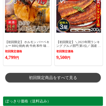
【初回限定】 ホルモン バーベキ
【初回限定】＼2023年間ランキ
ュー BBQ 焼肉 肉 牛肉 和牛 味付
ング グルメ部門 第1位／ 国産 う
けトロホルモン もつ 小腸 メガ
なぎ 超特大サイズ 蒲焼き 200g
初回限定価格
初回限定価格
盛り 1kg（200g×5パック）送料
3本セット 送料無料 タレ付き 山
4,799
9,500
無料 〈※北海道・沖縄・東北6
椒別売り ウナギ 鰻 お取り寄せ
円
円
県：追加送料必要〉
グルメ 土用丑 冷凍 保存食 長焼
き ギフト 【のし対応可】
初回限定商品をすべて見る
ぽっきり価格（送料込み）