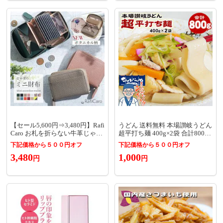
贈り物 人気 おすすめ 記念日 父
の日
【セール5,600円⇒3,480円】Rafi
うどん 送料無料 本場讃岐うどん
Caro お札を折らない牛革じゃば
超平打ち麺 400g×2袋 合計800g
らミニ財布 グレージュ（インナ
小分け で便利 平打ち 讃岐うど
下記価格から５００円オフ
下記価格から５００円オフ
ー花柄）
ん さぬきうどん 食品 1000円ポ
3,480
1,000
ッキリ ポイント消化 お試し き
円
円
しめん でも ほうとう でも ひも
かわうどん でもない！ポスト投
函便での配送(着日指定不可)