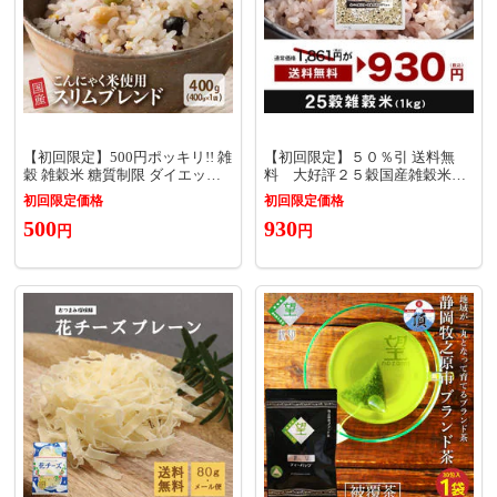
【初回限定】500円ポッキリ!! 雑
【初回限定】５０％引 送料無
穀 雑穀米 糖質制限 ダイエット
料 大好評２５穀国産雑穀米
重視スリムブレンド 400g 送料
たっぷり１ｋｇ 完全無添加・
初回限定価格
初回限定価格
無料 非常食(個包装・チャック付
国産品 ギフトにも最適
500
930
き) 初めての方おすすめ 当店の
円
円
イチオシ