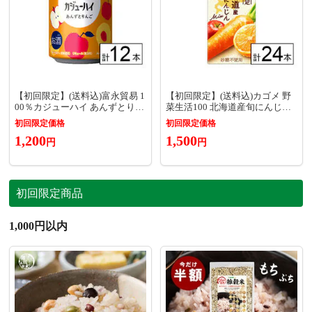
【初回限定】(送料込)富永貿易 1
【初回限定】(送料込)カゴメ 野
00％カジューハイ あんずとりん
菜生活100 北海道産旬にんじん
ご 340ml×12本《沖縄・離島配送
Mix 200ml×24本《沖縄・離島配
初回限定価格
初回限定価格
不可》
送不可》
1,200
1,500
円
円
初回限定商品
1,000円以内