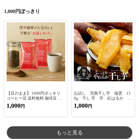
1,000円ぽっきり
【豆のまま】 1000円ポッキリ
お試し 完熟干し芋 瑞雲 15
コーヒー豆 送料無料 珈琲豆 人
0g 干し 芋 芋 紅はるか お
気2種のレギュラーコーヒー飲み
やつ
1,000
1,000
円
円
比べセット 100g 2袋 焙煎したて
福袋 20杯分 澤井珈琲
もっと見る