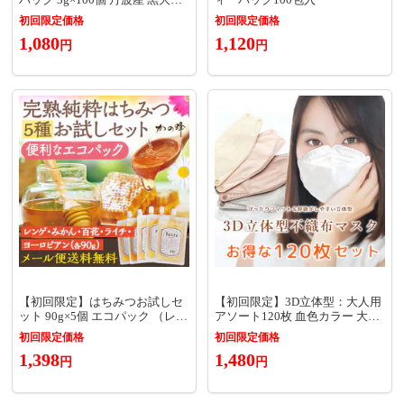
（ティーバッグ） YF 【健康
初回限定価格
初回限定価格
茶・ハーブティー】
1,080
1,120
円
円
【初回限定】はちみつお試しセ
【初回限定】3D立体型：大人用
ット 90g×5個 エコパック （レン
アソート120枚 血色カラー 大人
ゲ・みかん・百花・ライチ・ヨ
用 バイカラー マスク くちばし
初回限定価格
初回限定価格
ーロピアン） メール便 送料無料
マスク 子ども 子供用マスク 不
1,398
1,480
蜂蜜専門店 かの蜂 生はちみつ
織布マスク 耳が痛くならない マ
円
円
非常食 100％純粋 健康食品
スク 子供 高密度フィルター 花
粉症対策