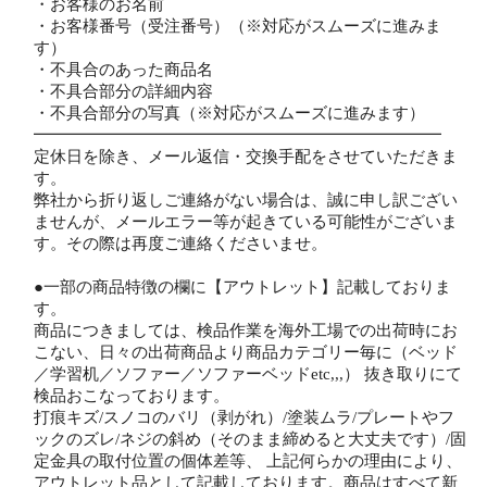
・お客様のお名前
・お客様番号（受注番号）（※対応がスムーズに進みま
す）
・不具合のあった商品名
・不具合部分の詳細内容
・不具合部分の写真（※対応がスムーズに進みます）
━━━━━━━━━━━━━━━━━━━━━━━━━
定休日を除き、メール返信・交換手配をさせていただきま
す。
弊社から折り返しご連絡がない場合は、誠に申し訳ござい
ませんが、メールエラー等が起きている可能性がございま
す。その際は再度ご連絡くださいませ。
●一部の商品特徴の欄に【アウトレット】記載しておりま
す。
商品につきましては、検品作業を海外工場での出荷時にお
こない、日々の出荷商品より商品カテゴリー毎に（ベッド
／学習机／ソファー／ソファーベッドetc,,,） 抜き取りにて
検品おこなっております。
打痕キズ/スノコのバリ（剥がれ）/塗装ムラ/プレートやフ
ックのズレ/ネジの斜め（そのまま締めると大丈夫です）/固
定金具の取付位置の個体差等、 上記何らかの理由により、
アウトレット品として記載しております。商品はすべて新