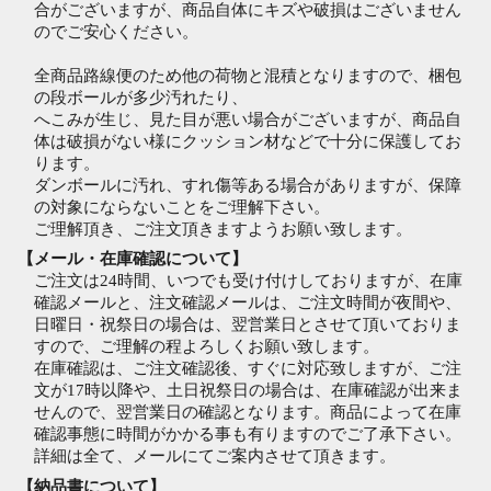
合がございますが、商品自体にキズや破損はございません
のでご安心ください。
全商品路線便のため他の荷物と混積となりますので、梱包
の段ボールが多少汚れたり、
へこみが生じ、見た目が悪い場合がございますが、商品自
体は破損がない様にクッション材などで十分に保護してお
ります。
ダンボールに汚れ、すれ傷等ある場合がありますが、保障
の対象にならないことをご理解下さい。
ご理解頂き、ご注文頂きますようお願い致します。
【メール・在庫確認について】
ご注文は24時間、いつでも受け付けしておりますが、在庫
確認メールと、注文確認メールは、ご注文時間が夜間や、
日曜日・祝祭日の場合は、翌営業日とさせて頂いておりま
すので、ご理解の程よろしくお願い致します。
在庫確認は、ご注文確認後、すぐに対応致しますが、ご注
文が17時以降や、土日祝祭日の場合は、在庫確認が出来ま
せんので、翌営業日の確認となります。商品によって在庫
確認事態に時間がかかる事も有りますのでご了承下さい。
詳細は全て、メールにてご案内させて頂きます。
【納品書について】