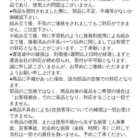
品であり、使用上の問題はございません。
●商品を開封されました際に、部品に不足、不備等がないか
御確認下さい。
組み立て後、不良のご連絡をされましてもご対応ができま
せん。ご注意下さい。
※組み立て後、特に学習机のように接着剤使用による組み
立て後、接着済みの不良パーツ以外に関しましては有償で
の対応となることがございます。ご了承願います。
●運送途中の破損は、到着後1週間以上日時が経過しますと
運送会社の対応が締め切られ、受付が不可能となります。
誠に申し訳ございませんが、お早めにご連絡いただきます
ようお願い申し上げます。
●商品に不備があった場合、該当部品の交換での対応となり
ます。
部品のご交換ではなく、商品自体の返品をご希望の場合は
「お客様都合」でのご返品となり、対応することは一切で
きません。
●商品不具合による2次損害等についての補償は一切お受け
できません。
※商品の使用、または使用不能から生ずる損害［人身事
故、災害事故、社会的な損害（金銭、時間）等］に対して
当社は一切その責任を負いません。予めご了承ください。