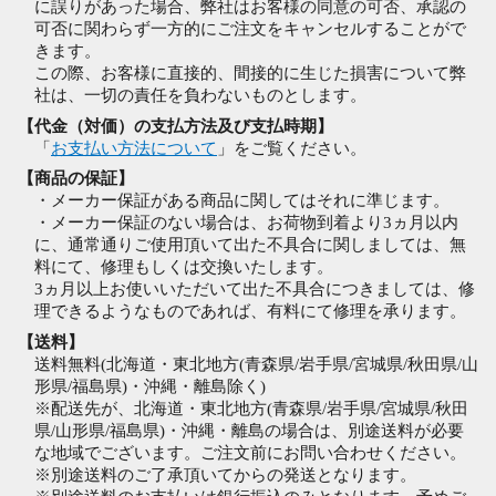
に誤りがあった場合、弊社はお客様の同意の可否、承認の
可否に関わらず一方的にご注文をキャンセルすることがで
きます。
この際、お客様に直接的、間接的に生じた損害について弊
社は、一切の責任を負わないものとします。
【代金（対価）の支払方法及び支払時期】
「
お支払い方法について
」をご覧ください。
【商品の保証】
・メーカー保証がある商品に関してはそれに準じます。
・メーカー保証のない場合は、お荷物到着より3ヵ月以内
に、通常通りご使用頂いて出た不具合に関しましては、無
料にて、修理もしくは交換いたします。
3ヵ月以上お使いいただいて出た不具合につきましては、修
理できるようなものであれば、有料にて修理を承ります。
【送料】
送料無料(北海道・東北地方(青森県/岩手県/宮城県/秋田県/山
形県/福島県)・沖縄・離島除く)
※配送先が、北海道・東北地方(青森県/岩手県/宮城県/秋田
県/山形県/福島県)・沖縄・離島の場合は、別途送料が必要
な地域でございます。ご注文前にお問い合わせください。
※別途送料のご了承頂いてからの発送となります。