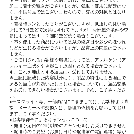
傷や打痕、節（フシ）欠損、割れ、修正痕ございます。
加工に若干の粗さがございますが、強度・使用に影響はな
く、不良商品ではございませんので、交換の対象とはなり
ません。
・開梱時ツンとした香りがございますが、風通しの良い場
所にて2日ほどで次第に薄れてきますが、お部屋の条件や季
節によっては１～２週間ほど続く場合もございます。
・布を使用した商品については糸の継ぎ目や多少のほつれ
などが生じる場合がございますが、品質上の問題はござい
ません。
・ご使用されるお客様や環境によっては、アレルゲン（ア
レルギー症状を引き起こす原因）となる場合がございま
す。これを理由とする返品はお受付しておりません。
※上記に記載した内容以外にも、製品の特性による理由で
あると当店が判断いたしました場合については、返品交換
をお受付できない場合がございます。予め、ご了承くださ
い。
●デスクライト等、一部商品につきましては、お客様より直
接、メーカーへの交換又は、修理の依頼をお願いしており
ます。ご了承ください。
●お客様都合によるキャンセルについて
・発送予定日の12時以降のキャンセルはお受けできません
・配送時のご要望（お届け日時や配達前の電話連絡）等が