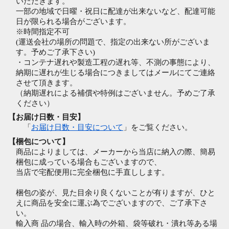
いただきます。
一部の地域で日曜・祝日に配達が出来ないなど、配達可能
日が限られる場合がございます。
※時間指定不可
(運送会社の場所の問題で、指定の出来ない所がございま
す。予めご了承下さい)
・コンテナ遅れや製造工程の遅れ等、不測の事態により、
納期に遅れが生じる場合につきましてはメールにてご連絡
させて頂きます。
（納期遅れによる補償や特例はございません。予めご了承
ください）
【お届け日数・目安】
「
お届け日数・目安について
」をご覧ください。
【梱包について】
商品によりましては、メーカーから当店に納入の際、簡易
梱包に成っている場合もございますので、
当店で宅配便用に完全梱包に手直しします。
梱包の姿が、見た目余り良くないことが有りますが、ひと
えに商品を安全に運ぶ為でございますので、ご了承下さ
い。
輸入商 品の場合、輸入時の外箱、袋等破れ・潰れ等ある場