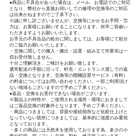
●商品に不具合があった場合は、メール、お電話でのご対応
となり、弊社から直接お伺いしての修理や交換等のご対応
は出来かねますのでご了承下さい。
※誠に申し訳ございませんが、交換等にかかるお手間・労
力は、お客様にお願いすることになります。何卒ご容赦い
ただきますようお願いいたします。
お手元の不具合品の処分に関しましては、お客様にて処分
のご協力お願いいたします。
・交換に関しての搬入・搬出・設置・組み立て作業等は一
切お受付致しません。
十分ご理解頂き、ご検討をお願い致します。
通常配送の手順に沿って、軒先・エントランス渡しでの返
品・交換となります。交換等の開梱設置サービス（有料）
の料金についてはお問い合わせください。一部ご利用頂け
ない地域もございますので予めご了承ください。
●返品・交換をお受付できない場合がございます。
※製品上の特性や、ご使用される場所・環境におきまして
はご返品交換の対象外となります。予めご了承ください。
・商品につきましては、背面や接続箇所など化粧仕上げと
なっていない箇所につきましては、基本的に強度のみ重視
となっております。
・多くの商品には天然木を使用しております為、多少の小