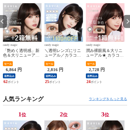
candy magic
candy magic
candy magic
c
「艶めく透明感」新
＼透明レンズにリニ
潤み裸眼風＆大リニ
色＆大リニューアル
ューアル／カラコン
ューアル★ カラコン
★ カラコン ワンデ
ワンデー ブルーライ
ワンデー 【もれなく
ー ＜もれなく2箱無
セール
トカット 【2箱購入
セール
1箱無料】 小さめ ナ
セール
料＞ ReVIA 1day
で1,100円OFF/公式限
チュラル ReVIA
箱
6,864 円
2,816 円
2,728 円
COLOR 1箱 10枚 入/6
定】ReVIA Blue light
1day/CIRCLE 10枚
c
送料込み
送料込み
送料込み
箱合計 60枚入り 送
Barrier 1day カラー 1
入/3箱合計 30枚 送料
62
25
24
2
料無料(ネコポス) 4箱
箱 10枚 入/2箱合計20
無料(ネコポス) レヴ
購入で＋2箱無料 コ
枚 度あり 送料無料
ィア ワンデー サー
ンタクトレンズ レヴ
(ネコポス) カラー コ
クルレンズ 度あり
ィア キャンマジ公式
ンタクトレンズ 紫外
カラー コンタクト 2
人気ランキング
ランキングをもっと見る
カラー コンタクト
線
箱購入で＋1箱無料
1
2
3
位
位
位