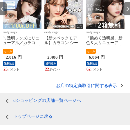
candy magic
candy magic
candy magic
c
＼透明レンズにリニ
【新スペックモデ
「艶めく透明感」新
ューアル／カラコン
ル】カラコン シーク
色＆大リニューアル
ワンデー ブルーライ
レット キャンディー
★ カラコン ワンデ
トカット 【2箱購入
セール
マジック ワンデー 1
ー ＜もれなく2箱無
セール
で1,100円OFF/公式限
箱20枚入 secret
料＞ ReVIA 1day
2,816 円
2,486 円
6,864 円
定】ReVIA Blue light
candymagic 1day 度あ
COLOR 1箱 10枚 入/6
1
送料込み
送料込み
送料込み
Barrier 1day カラー 1
り カラーコンタクト
箱合計 60枚入り 送
25
22
62
2
箱 10枚 入/2箱合計20
コンタクトレンズ 1
料無料(ネコポス) 4箱
枚 度あり 送料無料
日使い捨て 送料無料
購入で＋2箱無料 コ
(ネコポス) カラー コ
(ネコポス) ブラウン
ンタクトレンズ レヴ
ンタクトレンズ 紫外
ィア キャンマジ公式
お店の特定商取引に関する表示
線
カラー コンタクト
dショッピングの店舗一覧ページへ
トップページに戻る