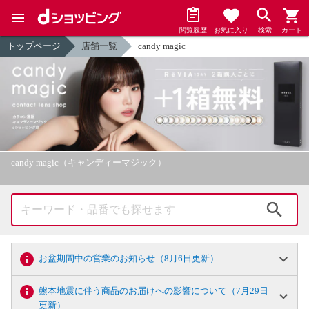
閲覧履歴
お気に入り
検索
カート
トップページ
店舗一覧
candy magic
candy magic（キャンディーマジック）
検索
お盆期間中の営業のお知らせ（8月6日更新）
熊本地震に伴う商品のお届けへの影響について（7月29日
更新）