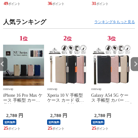
iPhone16Plus 対応
SM-S948Q SC-53G
フォン16e 対応 elago
49
36
31
2
MagEasy MagStand
SCG37 対応 elago
SILICONE CASE
i
360 M
HYBRID CASE
C
人気ランキング
ランキングをもっと見る
1
2
3
位
位
位
comwap
comwap
comwap
c
iPhone 16 Pro Max ケ
Xperia 10 V 手帳型
Galaxy A54 5G ケー
i
ース 手帳型 カード
ケース カード 収納
ス 手帳型 カバー ス
収納 スマホ ストラ
ストラップ 付 スタ
トラップ ストラップ
ップ スタンド 機能
ンド レザー 革 スマ
ホール 手帳 レザー
スマホケース PU レ
ホケース Sony
スマホ カバー [
2,780 円
2,780 円
2,780 円
ザー デニム 手帳型
Xperia10V エクスペ
Samsung GalaxyA54
送料無料
送料無料
送料無料
ケース
リア10 5 SO-52D /
ギャラクシーA54 ]
i
25
25
25
4
iPhone16ProMax 対応
SOG11 対応 Corallo
Corallo NU
M
Corallo NU
NU
3