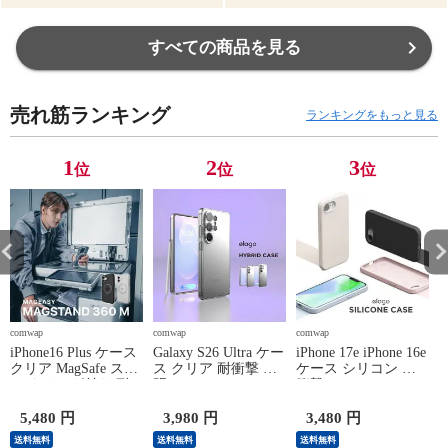
すべての商品を見る
売れ筋ランキング
ランキングをもっと見る
1
2
3
位
位
位
comwap
comwap
comwap
c
iPhone16 Plus ケース
Galaxy S26 Ultra ケー
iPhone 17e iPhone 16e
i
クリア MagSafe スタ
ス クリア 耐衝撃 透
ケース シリコン 耐
ンド リング付き 耐
明 Ultraケース スマ
衝撃 スマホケース
衝撃 スマホケース
ホケース
シリコンケース
マグセーフ リング
GalaxyS26Ultra ギャ
iPhone17e iPhone16e
5,480 円
3,980 円
3,480 円
スマホカバー
ラクシーS26 Ultra
アイフォン17e アイ
送料無料
送料無料
送料無料