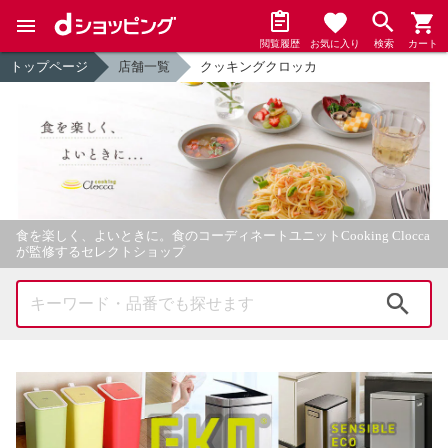
閲覧履歴
お気に入り
検索
カート
トップページ
店舗一覧
クッキングクロッカ
食を楽しく、よいときに。食のコーディネートユニットCooking Clocca
が監修するセレクトショップ
検索