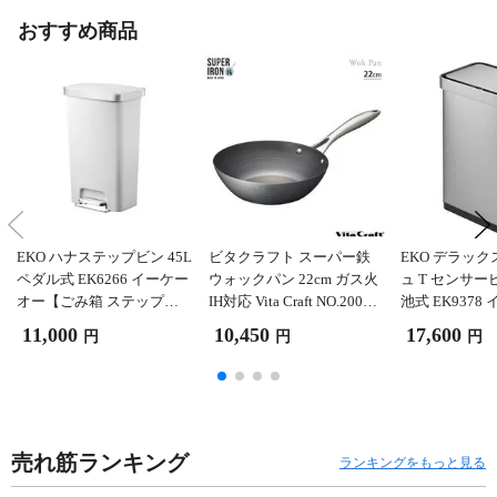
おすすめ商品
EKO ハナステップビン 45L
ビタクラフト スーパー鉄
EKO デラッ
ペダル式 EK6266 イーケー
ウォックパン 22cm ガス火
ュ T センサービ
オー【ごみ箱 ステップ式
IH対応 Vita Craft NO.2004
池式 EK937
ダストボックス ふた付き
【鉄フライパン 深型 深型
【ゴミ箱 45リ
11,000
10,450
17,600
円
円
円
大容量 大きめ 静音 キッチ
フライパン 炒め鍋 窒化鉄
サー ふた付き
ン リビング Internet Collect
お手入れ簡単 鉄製 調理器
センサー式 ス
ion】 ホワイト
具 日本製 PFASフリー】
ストボックス 
式 センサーゴミ箱 
Collection】
売れ筋ランキング
ランキングをもっと見る