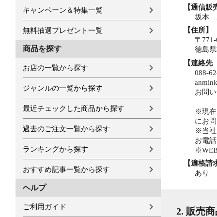
【通信販
キャンペーン＆特集一覧
坂本 
【住所】
無料抽選プレゼント一覧
〒771-
商品を探す
徳島県
【連絡先
お店の一覧から探す
088-62
anmink
ジャンルの一覧から探す
お問い
最近チェックした商品から探す
※現在
にお問
過去のご注文一覧から探す
※当社
お電話
ランキングから探す
※WE
【適格請
おすすめ記事一覧から探す
あり
ヘルプ
ご利用ガイド
2. 販売