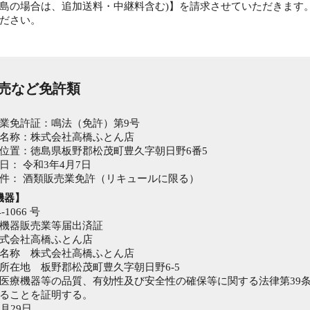
島の場合は、追加送料・中継料含む)】を請求させていただきます
ださい。
販売など免許類
】
業免許証：鳴法（免許）第9号
名称：株式会社高橋ふとん店
位置：徳島県板野郡松茂町豊久字朝日野6番5
日： 令和3年4月7日
件： 酒類販売業免許（リキュールに限る）
機器】
1066 号
機器販売業等届出済証
式会社高橋ふとん店
名称 株式会社高橋ふとん店
所在地 板野郡松茂町豊久字朝日野6-5
医療機器等の品質、有効性及び安全性の確保等に関する法律第39条
ることを証明する。
月29日