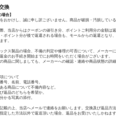
・交換
の場合】
をおかけし、誠に申し訳ございません。商品が破損・汚損してい
際、当店からはクーポンの値引き分、ポイントご利用分の金額は
・ポイント分が後で返還される場合も、モールからの返還となり
ます。
ックス製品の場合、不備の判定や修理の可否について、メーカー
返金のお手続き開始までにお時間をいただく場合がございます。
の商品に関しましても、メーカーへの確認・連絡や商品状態の詳
項について
番号、名前、電話番号。
ある商品について不備内容など。
び返品のどちらを希望か。
分かる写真の添付。
記載の上、当店へメールで連絡をお願いします。交換及び返品方
指定した方法以外で返送頂いた場合、返品をお受けいたしかねま