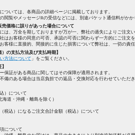
】
については、各商品の詳細ページに掲載しております。
の閲覧やメッセージRの受信などには、別途パケット通信料がかか
販売価格に誤りがあった場合について
には、万全を期しておりますが万が一、弊社の過失によりご注文
社はお客様の同意の可否、承認の可否に関わらず一方的にご注文
お客様に直接的、間接的に生じた損害について弊社は、一切の責
価）の支払方法及び支払時期】
い方法について
」をご覧ください。
証】
ー保証がある商品に関してはその保障が適用されます。
不備のある場合は当店負担での返品・交換対応を行わせていただ
込）について
（北海道・沖縄・離島を除く）
（税込）になるご注文合計金額（税込）について
項について