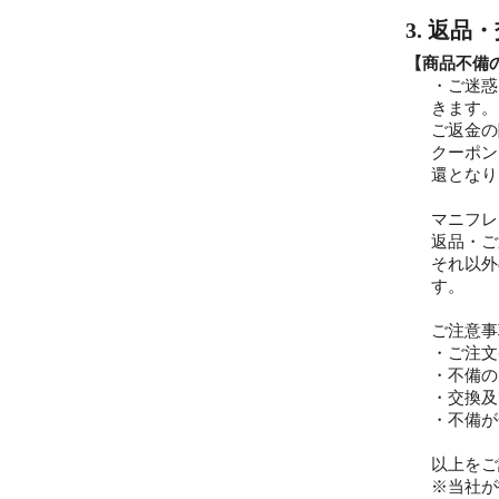
3. 返品
【商品不備
・ご迷惑
きます。
ご返金の
クーポン
還となり
マニフレ
返品・ご
それ以外
す。
ご注意事
・ご注文
・不備の
・交換及
・不備が
以上をご
※当社が