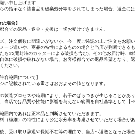
願い申し上げます
らの指示なく該当品を破棄処分等をされてしまった場合、返金に
合の場合】
都合での返品・返金・交換は一切お受けできません。
ズ、注文個数に間違いがないか、今一度ご確認の上ご注文をお願
メージ違いや、商品の特性によるものの場合と当店が判断できる
たもの(開封時のカッターによる破損も含む)、その他お届け時、
自体に破損や破れがない場合、お客様都合での返品希望となり、
ください。
許容範囲について】
ジに記載されている重さはおおよその値となります。
の製造プロセスや時期により、若干のばらつきが生じることがあ
、当店では品質や性能に影響を与えない範囲を自社基準として【±
範囲内であれば正常品と判断させていただきます。
料（繊維）の特性により公定水分率を考慮させていただく場合が
後、受け取り辞退や長期不在等の理由で、当店へ返送となった場合