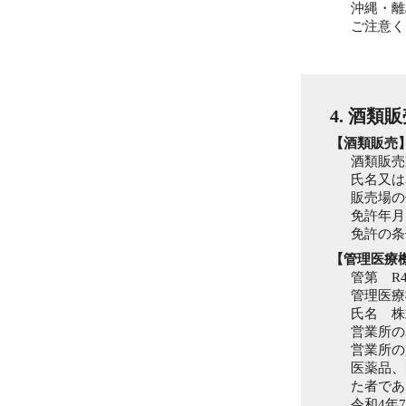
沖縄・離
ご注意く
4. 酒類
【酒類販売
酒類販売
氏名又は
販売場の
免許年月
免許の条
【管理医療
管第 R4-
管理医療
氏名 株
営業所の
営業所の
医薬品、
た者であ
令和4年7