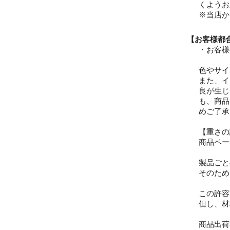
くようお
※当店か
【お客様都
・お客様
色やサイ
また、イ
良が生じ
も、商品
めご了承
【重さの
商品ペー
製品ごと
そのため
この許容
但し、材
商品出荷