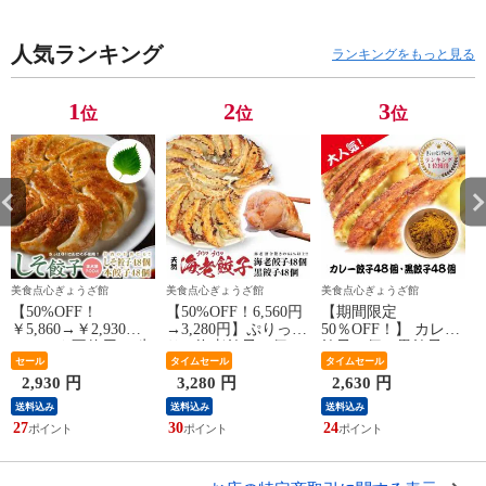
人気ランキング
ランキングをもっと見る
1
2
3
位
位
位
美食点心ぎょうざ館
美食点心ぎょうざ館
美食点心ぎょうざ館
！
【50%OFF！
【50%OFF！6,560円
【期間限定
【
￥5,860→￥2,930】
→3,280円】ぷりっぷ
50％OFF！】 カレー
ニンニク不使用！ 生
りの海老餃子48個！
餃子48個、黒餃子48
大葉使用！ 風味絶
セール
ニンニクガッツリ黒
タイムセール
個
タイムセール
佳！ しそ餃子48個
餃子48個！ウマい餃
2,930 円
3,280 円
2,630 円
本餃子48個 合計96個
子、大阪のぎょうざ
送料込み
送料込み
送料込み
セット
館！
27
30
24
3