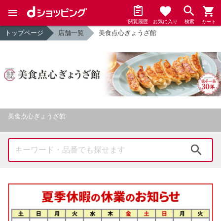
閲覧履歴
お気に入り
検索
カート
トップページ
店舗一覧
美食点心ぎょうざ館
美食点心ぎょうざ館
検索