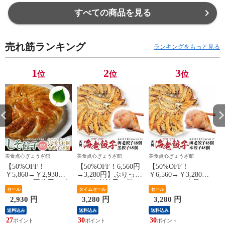
すべての商品を見る
売れ筋ランキング
ランキングをもっと見る
1
2
3
位
位
位
美食点心ぎょうざ館
美食点心ぎょうざ館
美食点心ぎょうざ館
【50%OFF！
【50%OFF！6,560円
【50%OFF！
【
￥5,860→￥2,930】
→3,280円】ぷりっぷ
￥6,560→￥3,280！】
ニンニク不使用！ 生
りの海老餃子48個！
ぷりっぷり 大量のエ
大葉使用！ 風味絶
セール
ニンニクガッツリ黒
タイムセール
ビ！ 海老 餃子 48個
セール
佳！ しそ餃子48個
餃子48個！ウマい餃
しょうがが効いて
2,930 円
3,280 円
3,280 円
本餃子48個 合計96個
子、大阪のぎょうざ
る！ 本餃子 48個 美
送料込み
送料込み
送料込み
セット
館！
食点心ぎょうざ館
27
30
30
3