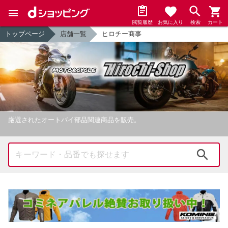
閲覧履歴
お気に入り
検索
カート
トップページ
店舗一覧
ヒロチー商事
厳選されたオートバイ部品関連商品を販売。
検索