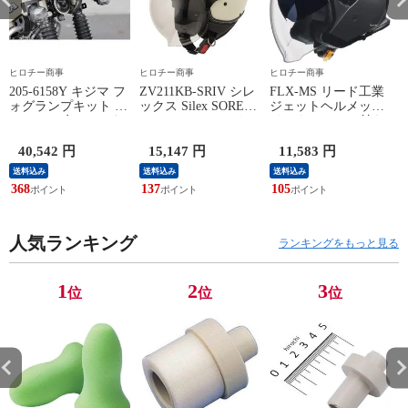
ヒロチー商事
ヒロチー商事
ヒロチー商事
205-6158Y キジマ フ
ZV211KB-SRIV シレ
FLX-MS リード工業
4
ォグランプキット イ
ックス Silex SOREL-
ジェットヘルメット
エロー 20年- ハンタ
V ヘルメット フリー
インナーシール付き
ーカブ (RR2BJ-
サイズ(57cm-59cm)
マットシルバー LL
JA55/8BJ-JA65)
アイボリー
サイズ
40,542 円
15,147 円
11,583 円
6
送料込み
送料込み
送料込み
368
137
105
人気ランキング
ランキングをもっと見る
1
2
3
位
位
位