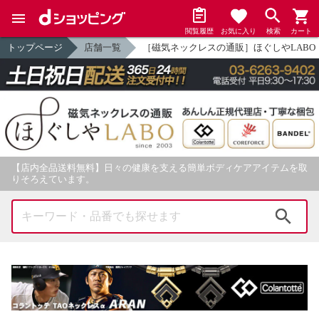
閲覧履歴
お気に入り
検索
カート
トップページ
店舗一覧
［磁気ネックレスの通販］ほぐしやLABO
【店内全品送料無料】日々の健康を支える簡単ボディケアアイテムを取
りそろえています。
検索