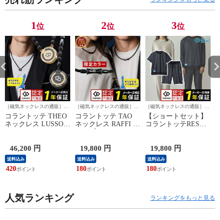
1
2
3
位
位
位
［磁気ネックレスの通販］ほ
［磁気ネックレスの通販］ほ
［磁気ネックレスの通販］ほ
ぐしやLABO
ぐしやLABO
ぐしやLABO
ぐ
コラントッテ THEO
コラントッテ TAO
【ショートセット】
ネックレス LUSSO
ネックレス RAFFI マ
コラントッテRESNO
ルッソ
ットブラック
MAGNE リカバリー
ウェアPLUS ハーフ
パンツ 父の日
46,200 円
19,800 円
19,800 円
1
送料込み
送料込み
送料込み
420
180
180
人気ランキング
ランキングをもっと見る