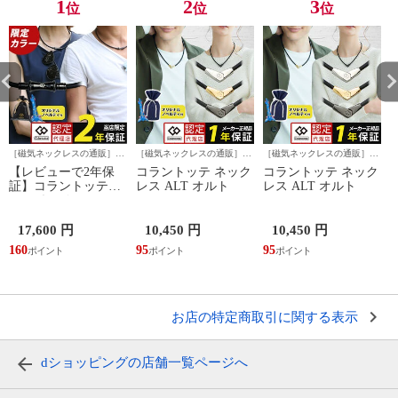
1
2
3
位
位
位
［磁気ネックレスの通販］ほ
［磁気ネックレスの通販］ほ
［磁気ネックレスの通販］ほ
ぐしやLABO
ぐしやLABO
ぐしやLABO
ぐ
【レビューで2年保
コラントッテ ネック
コラントッテ ネック
証】コラントッテ
レス ALT オルト
レス ALT オルト
TAO ネックレス
RAFFI ラフィー
17,600 円
10,450 円
10,450 円
160
95
95
1
お店の特定商取引に関する表示
dショッピングの店舗一覧ページへ