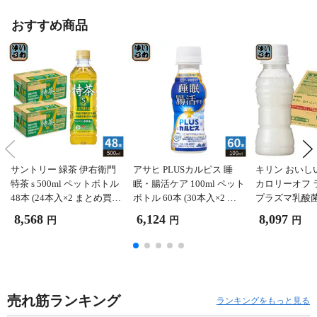
おすすめ商品
サントリー 緑茶 伊右衛門
アサヒ PLUSカルピス 睡
キリン おいし
特茶 s 500ml ペットボトル
眠・腸活ケア 100ml ペット
カロリーオフ 
48本 (24本入×2 まとめ買
ボトル 60本 (30本入×2 ま
プラズマ乳酸菌 
い) お茶 トクホ 特保 特定
とめ買い) 機能性表示食品
トボトル 60本 
8,568
6,124
8,097
円
円
円
保健用食品
睡眠の質 腸内環境 乳酸菌
まとめ買い) 
飲料 プラスカルピス
疫ケア 機能性
売れ筋ランキング
ランキングをもっと見る