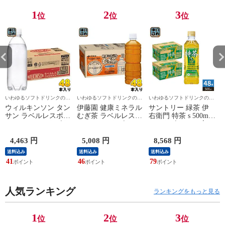
1
2
3
位
位
位
いわゆるソフトドリンクのお
いわゆるソフトドリンクのお
いわゆるソフトドリンクのお
店
店
店
ウィルキンソン タン
伊藤園 健康ミネラル
サントリー 緑茶 伊
サン ラベルレスボト
むぎ茶 ラベルレス
右衛門 特茶 s 500ml
ル 500ml ペットボト
600ml ペットボトル
ペットボトル 48本
ル 48本 (24本入×2 ま
48本 (24本入×2 まと
(24本入×2 まとめ買
4
とめ買い) アサヒ 炭
め買い) お茶 デカフ
い) お茶 トクホ 特保
4,463 円
5,008 円
8,568 円
酸水 無糖炭酸 強炭
ェ ノンカフェイン
特定保健用食品
送料込み
送料込み
送料込み
酸 プレーン 送料無
麦茶
41
46
79
7
料 エコ
人気ランキング
ランキングをもっと見る
1
2
3
位
位
位