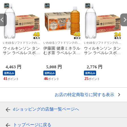
いわゆるソフトドリンクのお
いわゆるソフトドリンクのお
いわゆるソフトドリンクのお
店
店
店
ウィルキンソン タン
伊藤園 健康ミネラル
ウィルキンソン タン
サン ラベルレスボト
むぎ茶 ラベルレス
サン ラベルレスボト
S
ル 500ml ペットボト
600ml ペットボトル
ル 500ml ペットボト
ル 48本 (24本入×2 ま
48本 (24本入×2 まと
ル 24本入 アサヒ 炭
とめ買い) アサヒ 炭
め買い) お茶 デカフ
酸水 無糖炭酸 強炭
4,463 円
5,008 円
2,776 円
酸水 無糖炭酸 強炭
ェ ノンカフェイン
酸 プレーン 送料無
送料込み
送料込み
送料込み
酸 プレーン 送料無
麦茶
料 エコ
軟
41
46
25
3
料 エコ
お店の特定商取引に関する表示
dショッピングの店舗一覧ページへ
トップページに戻る