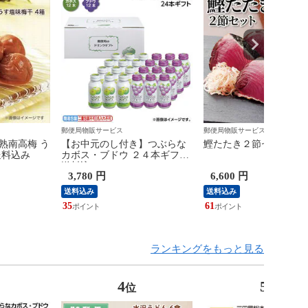
郵便局物販サービス
郵便局物販サービス
熟南高梅 う
【お中元のし付き】つぶらな
鰹たたき２節セット 送
送料込み
カボス・ブドウ ２４本ギフト
送料込み
3,780 円
6,600 円
送料込み
送料込み
35
61
ランキングをもっと見る
4
5
位
位