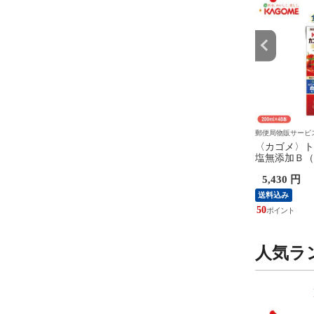
サービス
郵便局物販サービス
郵便局物販サービ
産 シャインマスカット
〈サントリー〉特茶 ジャスミ
〈カゴメ〉ト
ｋｇ 送料込み
ン 送料込み
塩無添加Ｂ（
み
 円
4,900 円
5,430 円
送料込み
送料込み
45
50
人気ラ
9
10
位
位