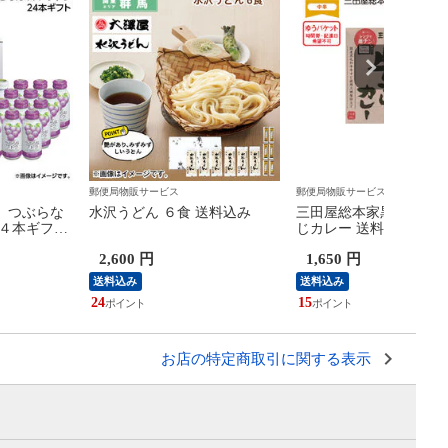
郵便局物販サービス
郵便局物販サービス
】つぶらな
水沢うどん ６食 送料込み
三田屋総本家黒毛和牛
２４本ギフト
じカレー 送料込み
2,600 円
1,650 円
送料込み
送料込み
24
15
お店の特定商取引に関する表示