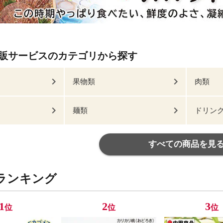
販サービスのカテゴリから探す
果物類
肉類
麺類
ドリン
すべての商品を見
ランキング
1
2
3
位
位
位