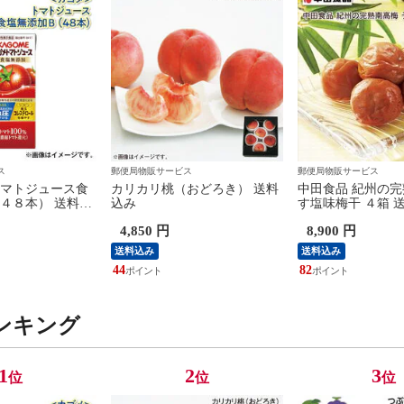
ス
郵便局物販サービス
郵便局物販サービス
マトジュース食
カリカリ桃（おどろき） 送料
中田食品 紀州の完
４８本） 送料込
込み
す塩味梅干 ４箱 
4,850 円
8,900 円
送料込み
送料込み
44
82
ンキング
1
2
3
位
位
位