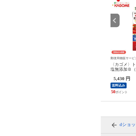
サービス
郵便局物販サービス
郵便局物販サービ
味ひもの ８００ｇ 送料
鰹たたき２節セット 送料込み
〈カゴメ〉ト
塩無添加Ｂ（
み
 円
6,600 円
5,430 円
送料込み
送料込み
61
50
dショ