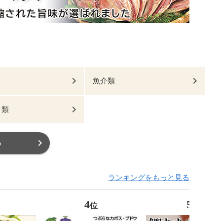
魚介類
ク類
る
ランキングをもっと見る
4
5
位
位