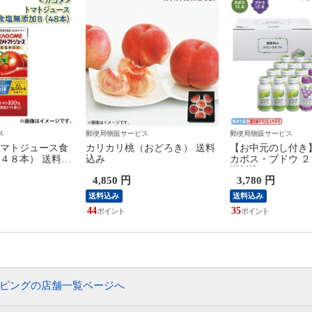
ス
郵便局物販サービス
郵便局物販サービス
マトジュース食
カリカリ桃（おどろき） 送料
【お中元のし付き
４８本） 送料込
込み
カボス・ブドウ 
送料込み
4,850 円
3,780 円
送料込み
送料込み
44
35
ッピングの店舗一覧ページへ