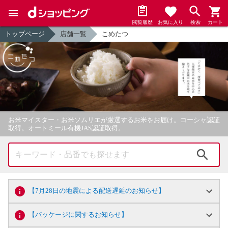
閲覧履歴
お気に入り
検索
カート
トップページ
店舗一覧
こめたつ
お米マイスター・お米ソムリエが厳選するお米をお届け。コーシャ認証
取得。オートミール有機JAS認証取得。
検索
【7月28日の地震による配送遅延のお知らせ】
【パッケージに関するお知らせ】