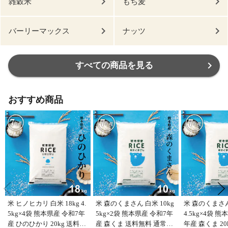
雑穀米
もち麦
バーリーマックス
ナッツ
すべての商品を見る
おすすめ商品
米 ヒノヒカリ 白米 18kg 4.
米 森のくまさん 白米 10kg
米 森のくまさん 
5kg×4袋 熊本県産 令和7年
5kg×2袋 熊本県産 令和7年
4.5kg×4袋 
産 ひのひかり 20kg 送料無
産 森くま 送料無料 通常包
年産 森くま 20