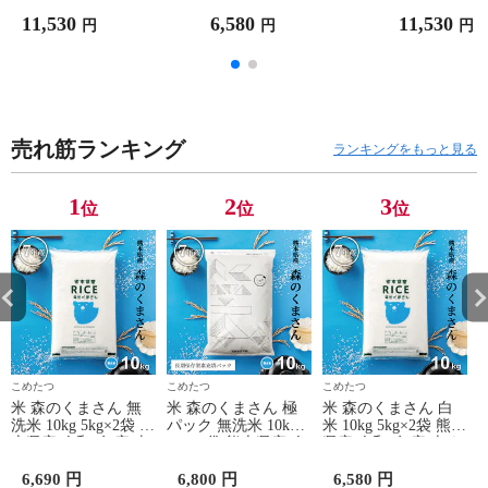
料 通常包装4.5kg×4袋
装5kg×2袋
通常包装4.5kg
11,530
6,580
11,530
円
円
円
売れ筋ランキング
ランキングをもっと見る
1
2
3
位
位
位
こめたつ
こめたつ
こめたつ
米 森のくまさん 無
米 森のくまさん 極
米 森のくまさん 白
洗米 10kg 5kg×2袋 熊
パック 無洗米 10kg
米 10kg 5kg×2袋 熊本
本県産 令和7年産 森
5kg×2袋 熊本県産 令
県産 令和7年産 森く
くま 送料無料 通常
和7年産 森くま 送料
ま 送料無料 通常包
1
包装5kg×2袋
無料 極パック5kg×2
装5kg×2袋
6,690 円
6,800 円
6,580 円