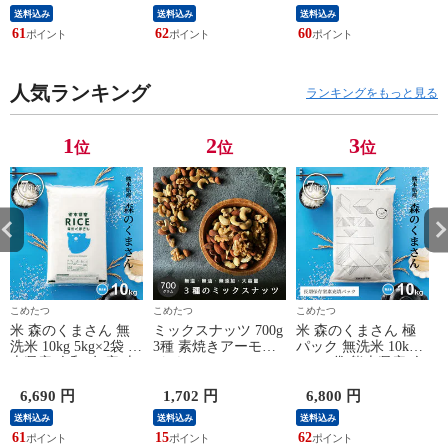
袋
送料込み
送料込み
送料込み
5
61
62
60
6
人気ランキング
ランキングをもっと見る
1
2
3
位
位
位
こめたつ
こめたつ
こめたつ
米 森のくまさん 無
ミックスナッツ 700g
米 森のくまさん 極
洗米 10kg 5kg×2袋 熊
3種 素焼きアーモン
パック 無洗米 10kg
米
本県産 令和7年産 森
ド くるみ カシュー
5kg×2袋 熊本県産 令
くま 送料無料 通常
ナッツ 無添加 無塩
和7年産 森くま 送料
包装5kg×2袋
無油 ビュート種 メ
無料 極パック5kg×2
6,690 円
1,702 円
6,800 円
ール便
袋
送料込み
送料込み
送料込み
61
15
62
6