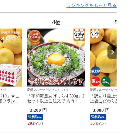
ランキングをもっと見る
4
5
位
位
にやす
愛媛フルーツビレッジくにやす
愛媛フルーツビレッジくにやす
10」★こ
「宇和海釜あげしらす500g」2
「訳あり最上ナダオレ5
定ブランド
セット以上ご注文で もう1セ
上級こだわり品】【送
ギフト】
ットおまけ 計6パック
料】【訳あり】【産地
3,200 円
3,880 円
直送】愛媛
(1500g)！【送料無料】【ギフ
愛媛佐田岬産ナダオレン
ンジ お得用
ト】【産地直送】【厳選選別
あり5kg (別名：河内晩
送料込み
送料込み
晩柑 和製グレ
品】宇和海 釜あげ しらす
グレープフルーツ/宇和
29
35
柑 愛南ゴー
500g (250g×2パック）ちりめ
ド/美生柑/愛南ゴールド)
レンジ【1
ん
みかん/文旦/果物/柑橘【
送】
営業日以内発送予定】