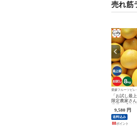
業日以内発送予
売れ筋
7
8
位
位
ツビレッジくにやす
愛媛フルーツビレッジくにやす
愛媛フルーツビレ
り最上ナダオレ5」【最
「山形黄桃 訳あり2kg」＼完
「お試し最上
だわり品】【送料無
熟マンゴーのような濃厚な味
限定農家さん
訳あり】【産地直送】
わい／【送料無料】【産地直
級品★【送料
 円
3,380 円
9,580 円
田岬産ナダオレンジ 訳
送】【訳あり品】山形産 黄桃
ト】【御中元
g (別名：河内晩柑/和製
マンゴーピーチ 黄金桃 もも
愛媛佐田岬産
送料込み
送料込み
プフルーツ/宇和ゴール
桃 おうとう 黄色い桃 黄貴妃
試し8kg (2k
31
88
柑/愛南ゴールド)大岩/
光月 きららのきわみ【予約
和製グレープ
文旦/果物/柑橘【1～7
品】8月中旬以降発送予定
ールド 美生
以内発送予定】
大岩 文旦【