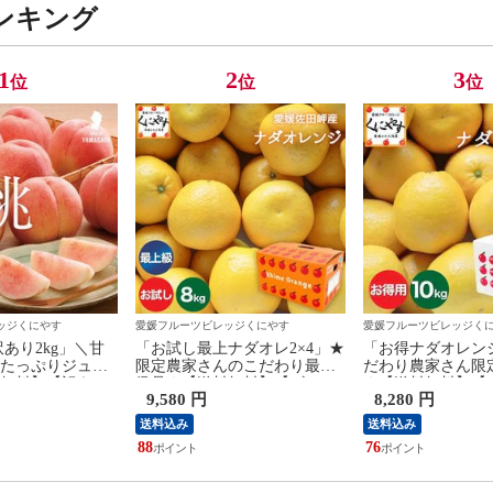
ンキング
1
2
3
位
位
位
ッジくにやす
愛媛フルーツビレッジくにやす
愛媛フルーツビレッジく
あり2kg」＼甘
「お試し最上ナダオレ2×4」★
「お得ナダオレンジ
たっぷりジュー
限定農家さんのこだわり最上
だわり農家さん限
無料】【訳あ
級品★【送料無料】【ギフ
★【送料無料】【
9,580 円
8,280 円
送】山形産 白桃
ト】【御中元】【産地直送】
【御中元】【産地
り あかつき 川中
愛媛佐田岬産 ナダオレンジ お
佐田岬産 ナダオレ
送料込み
送料込み
 おどろき 玉う
試し8kg (2kg×4箱)(河内晩柑
10kg 別名: 河内
88
76
【予約品】8月中
和製グレープフルーツ 宇和ゴ
ープフルーツ 美生
定
ールド 美生柑 愛南ゴールド)
ルド ジューシーオ
大岩 文旦【1～7営業日以内発
～5営業日以内発