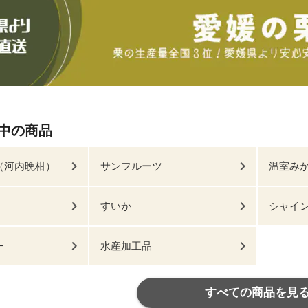
中の商品
（河内晩柑）
サンフルーツ
温室み
すいか
シャイ
ー
水産加工品
すべての商品を見