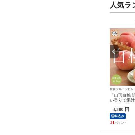
送予定】
人気ラ
7
8
位
位
ツビレッジくにやす
愛媛フルーツビレッジくにやす
愛媛フルーツビレ
桃 秀品 約3kg」＼甘
「デラウェア」★小粒だから
「山形白桃 訳
で果汁たっぷりジュー
こそ味わえる ぶどう の香り
い香りで果汁
【送料無料】【ギフ
★【送料無料】【産地直送】
シー／【送料
 円
4,480 円
3,380 円
産地直送】山形産 白桃
山形産 デラウェア 秀品 約
り】【産地直
 あかつき 川中島白桃
1.4kg（6〜12房） ぶどう 葡萄
もも 桃 訳あ
送料込み
送料込み
おどろき 玉うさぎ 西
種無し【予約品】7月中旬以降
島白桃 さくら
41
31
予約品】8月上旬～中旬
発送予定
さぎ 西王母
予定
旬以降発送予