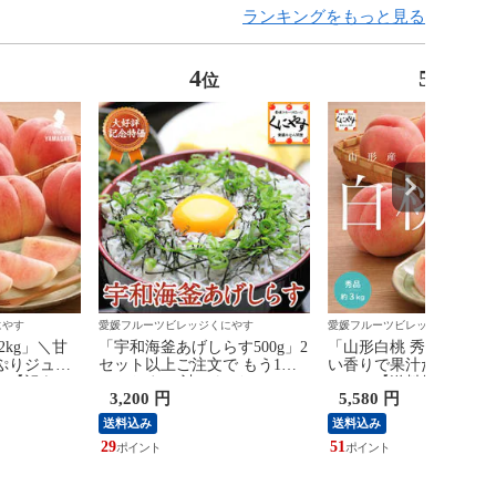
ランキングをもっと見る
4
5
位
位
にやす
愛媛フルーツビレッジくにやす
愛媛フルーツビレッジくにやす
2kg」＼甘
「宇和海釜あげしらす500g」2
「山形白桃 秀品 約3kg
ぷりジュー
セット以上ご注文で もう1セ
い香りで果汁たっぷり
】【訳あ
ットおまけ 計6パック
シー／【送料無料】【
3,200 円
5,580 円
山形産 白桃
(1500g)！【送料無料】【ギフ
ト】【産地直送】山形産
かつき 川中
ト】【産地直送】【厳選選別
もも 桃 あかつき 川中
送料込み
送料込み
どろき 玉う
品】宇和海 釜あげ しらす
さくら おどろき 玉うさ
29
51
品】8月中
500g (250g×2パック）ちりめ
王母【予約品】8月上旬
ん
頃発送予定