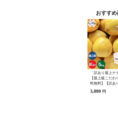
おすすめ
「訳あり最上ナ
【最上級こだわ
料無料】【訳あ
直送】愛媛佐田
3,880
円
レンジ 訳あり5k
河内晩柑/和製グ
ルーツ/宇和ゴー
柑/愛南ゴールド
ん/文旦/果物/柑