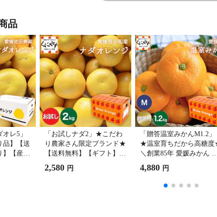
商品
ダオレ5」
「お試しナダ2」★こだわ
「贈答温室みかんM1.2」
り品】【送
り農家さん限定ブランド★
★温室育ちだから高糖度
り】【産地
【送料無料】【ギフト】
＼創業85年 愛媛みかん 
岬産ナダオ
【御中元】【産地直送】愛
老舗／【送料無料】【御
2,580
4,880
円
円
g (別名：
媛佐田岬産 ナダオレンジ
元】【贈答品】【ギフト
レープフ
お試し 2kg 別名: 河内晩柑
【産地直送】愛媛産 温室
ルド/美生
和製グレープフルーツ 美
みかん Mサイズ約1.2kg 
)大岩/みか
生柑 愛南ゴールド ジュー
宇和みかん【1～7営業日
橘【1～7営
シーオレンジ【1～5営業日
内発送予定】