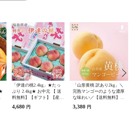
「伊達の桃2.4kg」★たっ
「山形黄桃 訳あり2kg」＼
「
★
ぷり 2.4kg★ お中元 【 送
完熟マンゴーのような濃厚
ト
の
料無料】【ギフト】【産地
な味わい／【送料無料】
料
中
直送】福島産 伊達の 桃 ミ
【産地直送】【訳あり品】
【
4,680
3,380
7
円
円
】
スピーチ 特秀品 約2.4kg
山形産 黄桃 マンゴーピー
イ
8〜14玉入り (約1.2kg×2箱)
チ 黄金桃 もも 桃 おうと
k
西
福島 JAふくしま未来 もも
う 黄色い桃 黄貴妃 光月
発
以
【予約品】8/16～22発送予
きららのきわみ【予約品】
定
8月中旬以降発送予定