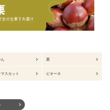
かん
栗
ンマスカット
ピオーネ
る