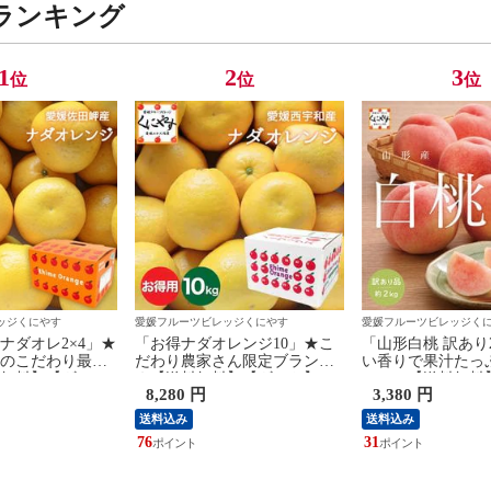
定】
以内発送】
ランキング
1
2
3
位
位
位
ッジくにやす
愛媛フルーツビレッジくにやす
愛媛フルーツビレッジく
ナダオレ2×4」★
「お得ナダオレンジ10」★こ
「山形白桃 訳あり
のこだわり最上
だわり農家さん限定ブランド
い香りで果汁たっ
無料】【ギフ
★【送料無料】【ギフト】
シー／【送料無料
8,280 円
3,380 円
】【産地直送】
【御中元】【産地直送】愛媛
り】【産地直送】
 ナダオレンジ お
佐田岬産 ナダオレンジ お得用
もも 桃 訳あり あ
送料込み
送料込み
g×4箱)(河内晩柑
10kg 別名: 河内晩柑 和製グレ
島白桃 さくら お
76
31
フルーツ 宇和ゴ
ープフルーツ 美生柑 愛南ゴー
さぎ 西王母【予約
柑 愛南ゴールド)
ルド ジューシーオレンジ【1
旬以降発送予定
1～7営業日以内発
～5営業日以内発送】