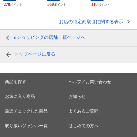
寝ながら ストレート
力 電動 マッサージ
ケア ほうれい線 ハ
270
360
118
ネック ストレッチ
ャー 筋肉 ほぐし ス
リ 頭皮 デコルテ フ
首 枕 スマホ首 猫背
トレッチ 健康グッズ
ェイス ハンディガン
解消 グッズ ボタン
リラックス 男女 全
ポインター 筋膜リリ
操作 首ヨガ
身ケア マイトレック
ース
お店の特定商取引に関する表示
ス リバイブ シート
dショッピングの店舗一覧ページへ
トップページに戻る
商品を探す
ヘルプ／お問い合わせ
お気に入り商品
お知らせ
最近チェックした商品
よくあるご質問
取り扱いジャンル一覧
はじめての方へ