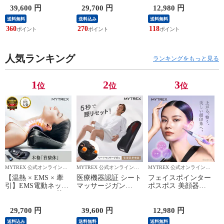
み 背中 肩甲骨 コリ
MYTREX MEDI
ジガン リフトアップ
39,600 円
29,700 円
12,980 円
マッサージシート 強
NECK マッサージ機
もたつき エイジング
送料無料
送料込み
送料無料
力 電動 マッサージ
寝ながら ストレート
ケア ほうれい線 ハ
360
270
118
ャー 筋肉 ほぐし ス
ネック ストレッチ
リ 頭皮 デコルテ フ
トレッチ 健康グッズ
首 枕 スマホ首 猫背
ェイス ハンディガン
リラックス 男女 全
解消 グッズ ボタン
ポインター 筋膜リリ
身ケア マイトレック
操作 首ヨガ
ース
人気ランキング
ランキングをもっと見る
ス リバイブ シート
1
2
3
位
位
位
MYTREX 公式オンラインシ
MYTREX 公式オンラインシ
MYTREX 公式オンラインシ
ョップ
ョップ
ョップ
【温熱 × EMS × 牽
医療機器認証 シート
フェイスポインター
引】EMS電動ネック
マッサージガン
ポスポス 美顔器
ストレッチャー 首
MYTREX REBIVE
MYTREX SHAPE
ネックマッサージ
SEAT 肩こり 腰の痛
POINTER マッサー
MYTREX MEDI
み 背中 肩甲骨 コリ
ジガン リフトアップ
29,700 円
39,600 円
12,980 円
NECK マッサージ機
マッサージシート 強
もたつき エイジング
送料込み
送料無料
送料無料