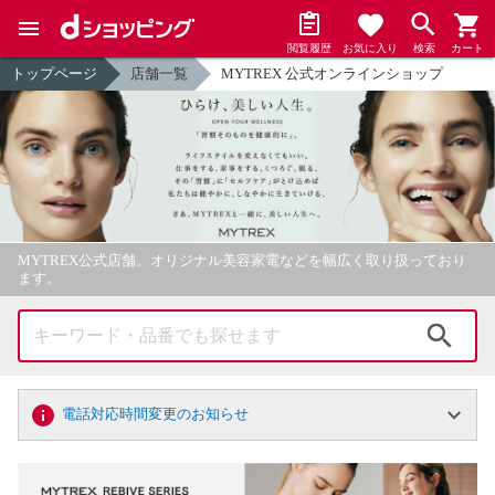
閲覧履歴
お気に入り
検索
カート
トップページ
店舗一覧
MYTREX 公式オンラインショップ
MYTREX公式店舗。オリジナル美容家電などを幅広く取り扱っており
ます。
検索
電話対応時間変更のお知らせ