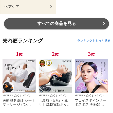
ヘアケア
すべての商品を見る
売れ筋ランキング
ランキングをもっと見る
1
2
3
位
位
位
MYTREX 公式オンラインシ
MYTREX 公式オンラインシ
MYTREX 公式オンラインシ
ョップ
ョップ
ョップ
医療機器認証 シート
【温熱 × EMS × 牽
フェイスポインター
マッサージガン
引】EMS電動ネック
ポスポス 美顔器
MYTREX REBIVE
ストレッチャー 首
MYTREX SHAPE
SEAT 肩こり 腰の痛
ネックマッサージ
POINTER マッサー