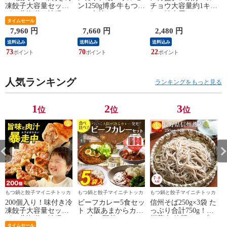
凍餃子大容量セット
ン1250g博多牛もつ鍋
チョウ大容量約1キ
〈※北海道・沖縄・
8-10人前セット にん
ロ！焼肉用セット
東北6県：追加送料必
タイムセール
にく醤油味スープ付
要〉
き〈※北海道・沖
7,960 円
7,660 円
2,480 円
縄・東北6県：追加送
送料込み
送料込み
送料込み
料必要〉
73
70
22
3
人気ランキング
ランキングをもっと見る
1
2
3
位
位
位
もつ鍋と餃子マイニチトッカ
もつ鍋と餃子マイニチトッカ
もつ鍋と餃子マイニチトッカ
200個入り！味付き冷
ビーフカレー5食セッ
信州そば250g×3袋 た
凍餃子大容量セット
ト 大阪あまからカレ
っぷり合計750g！信
〈※北海道・沖縄・
ー3食＋野菜たっぷり
州蕎麦 乾麺タイプ
東北6県：追加送料必
タイムセール
カレー2食