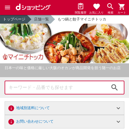
閲覧履歴
お気に入り
検索
カート
トップページ
店舗一覧
もつ鍋と餃子マイニチトッカ
日本一の味と価格に厳しい大阪のオカンが商品開発を担う随一のお店
検索
地域別送料について
お問い合わせについて