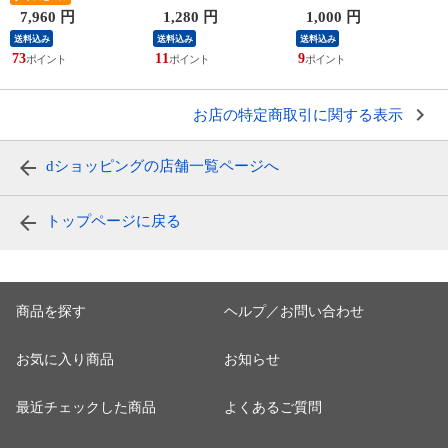
要〉
7,960 円
1,280 円
1,000 円
送料込み
送料込み
送料込み
73
11
9
7
お店の特定商取引に関する表示
dショッピングの店舗一覧ページへ
トップページに戻る
商品を探す
ヘルプ／お問い合わせ
お気に入り商品
お知らせ
最近チェックした商品
よくあるご質問