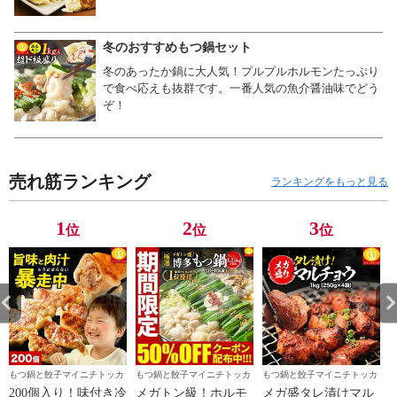
冬のおすすめもつ鍋セット
冬のあったか鍋に大人気！プルプルホルモンたっぷり
で食べ応えも抜群です。一番人気の魚介醤油味でどう
ぞ！
売れ筋ランキング
ランキングをもっと見る
1
2
3
位
位
位
もつ鍋と餃子マイニチトッカ
もつ鍋と餃子マイニチトッカ
もつ鍋と餃子マイニチトッカ
200個入り！味付き冷
メガトン級！ホルモ
メガ盛タレ漬けマル