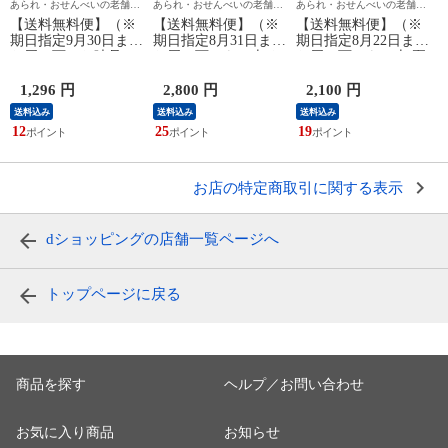
あられ・おせんべいの老舗
あられ・おせんべいの老舗
あられ・おせんべいの老舗
もち吉
もち吉
もち吉
【送料無料便】（※
【送料無料便】（※
【送料無料便】（※
期日指定9月30日まで
期日指定8月31日まで
期日指定8月22日まで
お届け可）お味見セ
お届け可）もち吉 お
お届け可）もち吉 夏
ット もちの縁 味ま
やついちばん 大箱
めぐり 化粧箱【国産
どか (商品カタログ
【10種類45袋】
米100％ 5種22袋 お
1,296 円
2,800 円
2,100 円
入り)［※お味見セッ
中元】
1
送料込み
送料込み
送料込み
トのみのご注文の場
12
25
19
合、代金引換はでき
ません。］
お店の特定商取引に関する表示
dショッピングの店舗一覧ページへ
トップページに戻る
商品を探す
ヘルプ／お問い合わせ
お気に入り商品
お知らせ