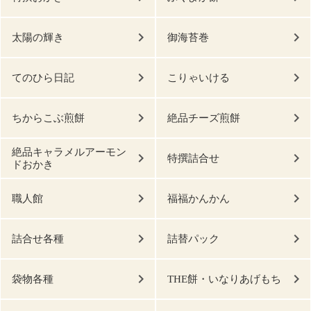
太陽の輝き
御海苔巻
てのひら日記
こりゃいける
ちからこぶ煎餅
絶品チーズ煎餅
絶品キャラメルアーモン
特撰詰合せ
ドおかき
職人館
福福かんかん
詰合せ各種
詰替パック
袋物各種
THE餅・いなりあげもち