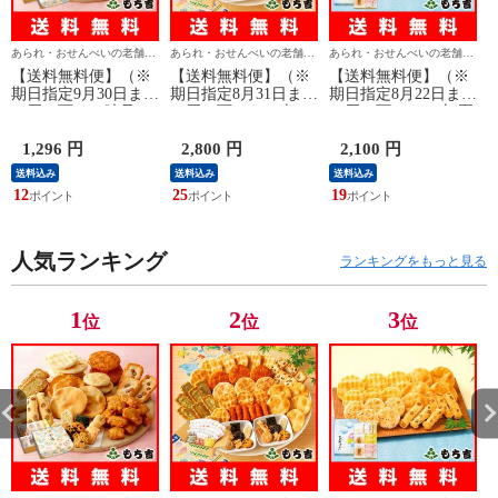
あられ・おせんべいの老舗
あられ・おせんべいの老舗
あられ・おせんべいの老舗
もち吉
もち吉
もち吉
【送料無料便】（※
【送料無料便】（※
【送料無料便】（※
期日指定9月30日まで
期日指定8月31日まで
期日指定8月22日まで
お届け可）お味見セ
お届け可）もち吉 お
お届け可）もち吉 夏
ット もちの縁 味ま
やついちばん 大箱
めぐり 化粧箱【国産
どか (商品カタログ
【10種類45袋】
米100％ 5種22袋 お
1,296 円
2,800 円
2,100 円
入り)［※お味見セッ
中元】
1
送料込み
送料込み
送料込み
トのみのご注文の場
12
25
19
合、代金引換はでき
ません。］
人気ランキング
ランキングをもっと見る
1
2
3
位
位
位