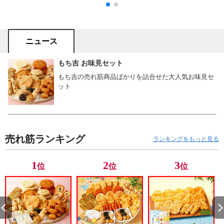
注文の場合、代金引換はで
きません。］
ニュース
もち吉 お味見セット
もち吉の売れ筋商品ばかりを詰合せた大人気お味見セ
ット
売れ筋ランキング
ランキングをもっと見る
1
2
3
位
位
位