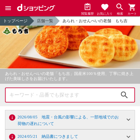
閲覧履歴
お気に入り
検索
カート
トップページ
店舗一覧
あられ・おせんべいの老舗 もち吉
あられ・おせんべいの老舗「もち吉」国産米100％使用、丁寧に焼き上
げた美味しさをお届けいたします。
検索
2026/08/05 地震・台風の影響による、一部地域でのお
荷物の遅れについて
2024/05/21 納品書につきまして