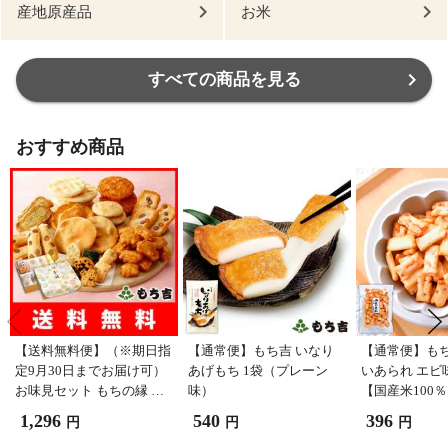
産地原産品
お米
すべての商品を見る
おすすめ商品
【送料無料便】（※期日指
【通常便】もち吉 いなり
【通常便】もち
定9月30日までお届け可）
あげもち 1袋（プレーン
いあられ エビ
お味見セット もちの縁 味
味）
【国産米100
まどか (商品カタログ入り)
1,296
540
396
円
円
円
［※お味見セットのみのご