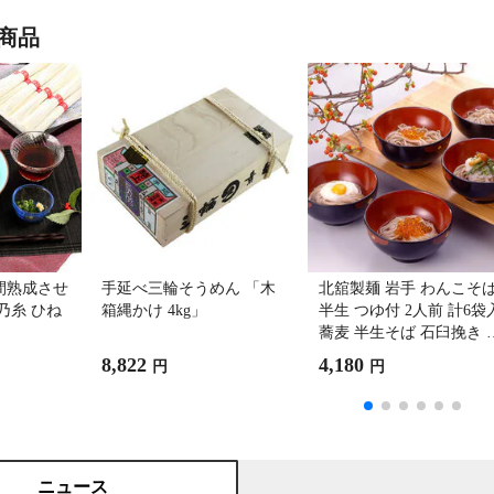
商品
間熟成させ
手延べ三輪そうめん 「木
北舘製麺 岩手 わんこそ
乃糸 ひね
箱縄かけ 4kg」
半生 つゆ付 2人前 計6袋
蕎麦 半生そば 石臼挽き 
ば粉 日本そば 麺
8,822
4,180
円
円
ニュース