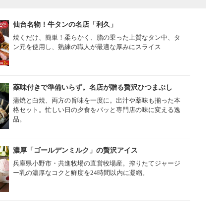
仙台名物！牛タンの名店「利久」
焼くだけ、簡単！柔らかく、脂の乗った上質なタン中、タ
ン元を使用し、熟練の職人が最適な厚みにスライス
薬味付きで準備いらず。名店が贈る贅沢ひつまぶし
蒲焼と白焼、両方の旨味を一度に。出汁や薬味も揃った本
格セット。忙しい日の夕食をパッと専門店の味に変える逸
品。
濃厚「ゴールデンミルク」の贅沢アイス
兵庫県小野市・共進牧場の直営牧場産。搾りたてジャージ
ー乳の濃厚なコクと鮮度を24時間以内に凝縮。