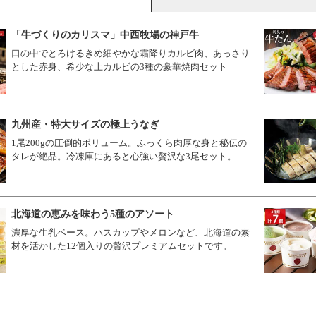
「牛づくりのカリスマ」中西牧場の神戸牛
口の中でとろけるきめ細やかな霜降りカルビ肉、あっさり
とした赤身、希少な上カルビの3種の豪華焼肉セット
九州産・特大サイズの極上うなぎ
1尾200gの圧倒的ボリューム。ふっくら肉厚な身と秘伝の
タレが絶品。冷凍庫にあると心強い贅沢な3尾セット。
北海道の恵みを味わう5種のアソート
濃厚な生乳ベース。ハスカップやメロンなど、北海道の素
材を活かした12個入りの贅沢プレミアムセットです。