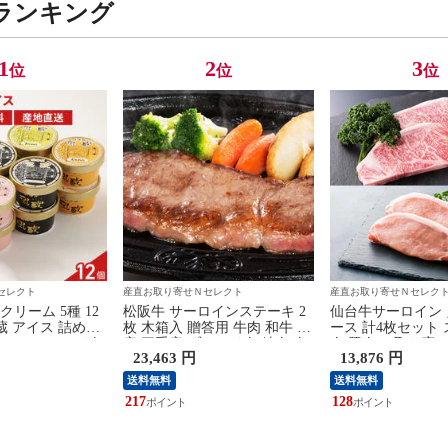
ランキング
1
2
3
位
位
位
セレクト
産直お取り寄せＮセレクト
産直お取り寄せＮセレク
リーム 5種 12
松阪牛 サーロインステーキ 2
仙台牛サーロイン
蔵 アイス 詰め合
枚 木箱入 贈答用 牛肉 和牛 国
ース 計4枚セット 
ム バニラ デザ
産 三重産 ブランド肉 精肉 肉
肉 豚肉 お取り寄
23,463 円
13,876 円
ツ 洋菓子
冷凍 牛サーロイン サーロイン
肉 冷凍 和牛 国産
ビーフ ステーキ ステーキ用
ステーキ 宮城県産
送料無料
送料無料
サーロインステーキ 高級 ごち
ーキ
217
128
そう 贅沢 三重 松阪まるよし