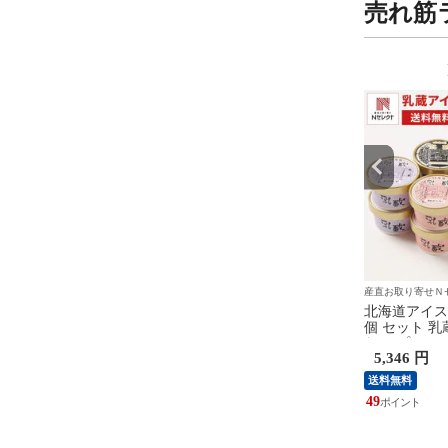
売れ筋
9
10
位
位
寄せＮセレクト
産直お取り寄せＮセレクト
産直お取り寄せＮ
橋亭 近江牛 モモステー
お酒 日本酒 純米大吟醸酒 や
北海道アイスク
園川上 ステーキソースセ
や辛口の旨味と甘くフルーテ
個 セット 乳
肉 お取り寄せ 京都 牛
ィーな香り 夢醸 純米大吟醸
わせ プレミア
5 円
5,082 円
5,346 円
国産 黒毛和牛 ステー
宮本酒造店 石川県
ート スイー
凍 和牛【北海道・沖縄
送料無料
送料無料
島 配送不可】
46
49