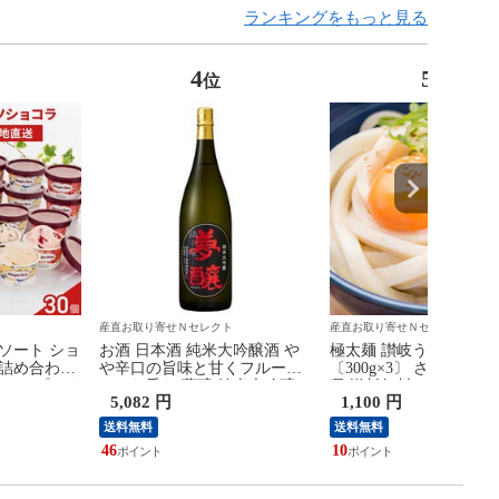
ランキングをもっと見る
4
5
位
位
ト
産直お取り寄せＮセレクト
産直お取り寄せＮセレクト
ソート ショ
お酒 日本酒 純米大吟醸酒 や
極太麺 讃岐うどん 9食
 詰め合わせ
や辛口の旨味と甘くフルーテ
〔300g×3〕 さぬきうど
 カップアイ
ィーな香り 夢醸 純米大吟醸
県 送料無料 ポスト投函
5,082 円
1,100 円
ム【沖縄県・
宮本酒造店 石川県
送料無料
送料無料
46
10