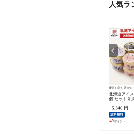
人気ラ
9
10
位
位
寄せＮセレクト
産直お取り寄せＮセレクト
産直お取り寄せＮ
レミアムロールケーキ
割烹立よし ほぐし飯の素 食べ
北海道アイスク
ールケーキ 冷凍 スイ
比べセット 3種詰め合わせ 炊
個 セット 乳
ケーキ 抹茶ロールケーキ
き込みご飯の素 2合用 調味料
わせ プレミア
 円
5,368 円
5,346 円
骨付き手羽 鶏肉
ート スイー
送料無料
送料無料
49
49