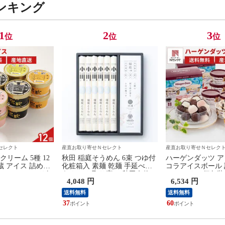
ンキング
1
2
3
位
位
位
セレクト
産直お取り寄せＮセレクト
産直お取り寄せＮセレク
リーム 5種 12
秋田 稲庭そうめん 6束 つゆ付
ハーゲンダッツ ア
蔵 アイス 詰め合
化粧箱入 素麺 乾麺 手延べそ
コラアイスボール
ム バニラ デザ
うめん お取り寄せ 秋田名物
一口アイス 個包装
4,048 円
6,534 円
ツ 洋菓子
いなにわそうめん 乾めん 手の
ス アイスクリー
べそうめん 無添加 油不使用
離島 配送不可】
送料無料
送料無料
【沖縄県・離島 配送不可】
37
60