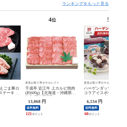
ランキングをもっと見る
4
5
位
位
ト
産直お取り寄せＮセレクト
産直お取り寄せＮセレクト
 えごま豚ロ
千成亭 近江牛 上カルビ焼肉
ハーゲンダッツ アソート
ステーキ 牛
(約600g)【北海道・沖縄県・
コラアイスボール 詰め
せ ステーキ
離島 配送不可】
一口アイス 個包装 カッ
13,068 円
6,534 円
 サーロイン
ス アイスクリーム【沖
 ロースステ
離島 配送不可】
送料無料
送料無料
121
60