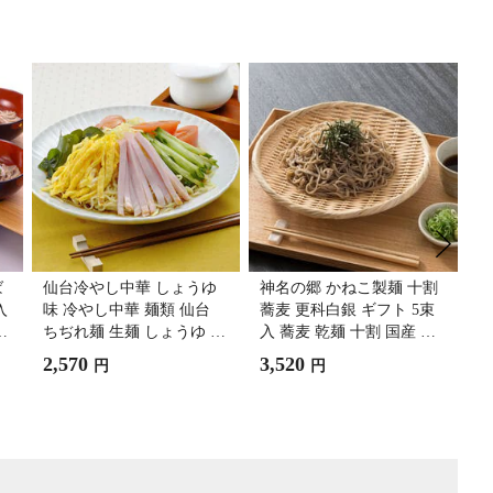
ば
仙台冷やし中華 しょうゆ
神名の郷 かねこ製麺 十割
牛
入
味 冷やし中華 麺類 仙台
蕎麦 更科白銀 ギフト 5束
ア
そ
ちぢれ麺 生麺 しょうゆ え
入 蕎麦 乾麺 十割 国産 十
ス
ごま油 さっぱり 冷し中華
割そば 日本そば 麺
ー
2,570
3,520
5
円
円
食
神