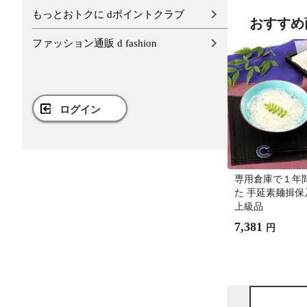
もっとおトクに dポイントクラブ
おすすめ
ファッション通販 d fashion
ログイン
専用倉庫で１年
た 手延素麺揖保
上級品
7,381
円