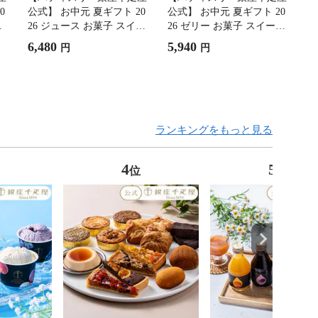
0
公式】 お中元 夏ギフト 20
公式】 お中元 夏ギフト 20
子
26 ジュース お菓子 スイー
26 ゼリー お菓子 スイーツ
千
ツ 贈り物 ギフト 千疋屋
贈り物 ギフト 千疋屋 銀座
6,480
5,940
円
円
銀座ストレートジュース10
フルーツジュレ １２個
本
ランキングをもっと見る
4
5
位
位