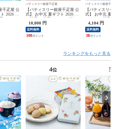
パティスリー銀座千疋屋
パティスリー銀座千疋屋
座千疋屋 公
【パティスリー銀座千疋屋 公
【パティスリー銀座千疋
 2026 ア
式】 お中元 夏ギフト 2026 焼
式】 お中元 夏ギフト 20
子 スイーツ
き菓子 お菓子 スイーツ 贈り
ュース お菓子 スイーツ
10,800 円
4,104 円
疋屋 銀座プ
物 ギフト 千疋屋 銀座ガトー
物 ギフト 千疋屋 銀座
グランセレクション
ートジュース5本
送料無料
送料無料
100
38
ランキングをもっと見る
4
5
位
位