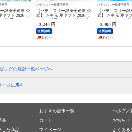
千疋屋
パティスリー銀座千疋屋
パティスリー銀座千疋屋
ー銀座千疋屋 公
【パティスリー銀座千疋屋 公
【パティスリー銀
ギフト 2026 ア
式】 お中元 夏ギフト 2026 ゼ
式】 お中元 夏ギフト
 お菓子 スイーツ
リー お菓子 スイーツ 贈り物
イスクリーム お菓
3,240 円
5,400 円
 千疋屋 銀座プ
ギフト 千疋屋 銀座ゼリー9個
贈り物 ギフト 千
ス＆ソルベ8個
レミアムアイス
送料無料
送料無料
30
50
ッピングの店舗一覧ページへ
ページに戻る
おすすめ記事一覧
ヘルプ／
商品
カート
お知らせ
クした商品
マイページ
よくある