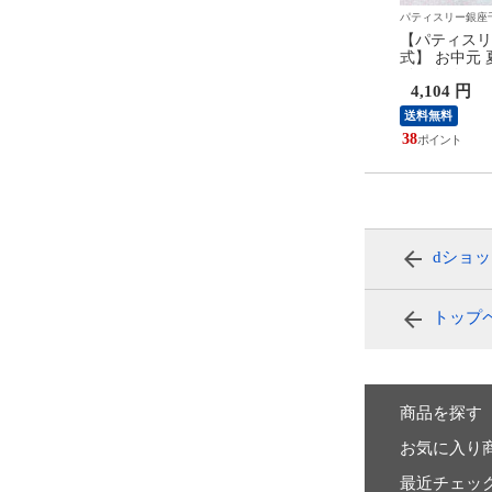
ー銀座千疋屋
パティスリー銀座千疋屋
パティスリー銀座
ィスリー銀座千疋屋 公
【パティスリー銀座千疋屋 公
【パティスリ
中元 夏ギフト 2026 焼
式】 お中元 夏ギフト 2026 プ
式】 お中元 夏
クッキー お菓子 スイ
リン お菓子 スイーツ 贈り物
イスクリーム
 円
4,536 円
4,104 円
り物 ギフト 千疋屋 銀
ギフト 千疋屋 銀座フルーツ杏
贈り物 ギフト
ーツサンド15個
仁詰合せ6個
レミアムアイ
送料無料
送料無料
42
38
dショ
トップ
商品を探す
お気に入り
最近チェッ