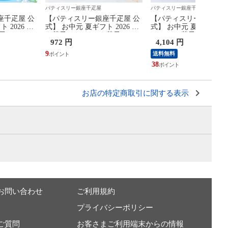
パティスリー銀座千疋屋
パティスリー銀座千疋屋
座千疋屋 公
【パティスリー銀座千疋屋 公
【パティスリー銀座千疋
 2026 ア
式】 お中元 夏ギフト 2026 焼
式】 お中元 夏ギフト 20
子 スイーツ
き菓子 クッキー お菓子 スイ
ュース お菓子 スイーツ
972 円
4,104 円
疋屋 銀座プ
ーツ 贈り物 ギフト 千疋屋 缶
物 ギフト 千疋屋 銀座
入り銀座クッキー
ートジュース5本
9
送料無料
38
お店の特定商取引に関する表示
お問い合わせ
ご利用規約
プライバシーポリシー
ご質問
お客さまご利用端末からの情報