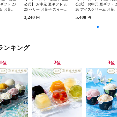
ギフト 20
公式】 お中元 夏ギフト 20
公式】 お中元 夏ギフト 2
ム お菓子
26 ゼリー お菓子 スイーツ
26 アイスクリーム お菓
 ギフト 千
贈り物 ギフト 千疋屋 銀座
スイーツ 贈り物 ギフト 
3,240
5,400
円
円
アムアイ
ゼリー9個
疋屋 銀座プレミアムシュ
ーアイス
ランキング
1
2
3
位
位
位