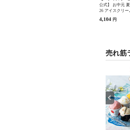
公式】 お中元 夏
26 アイスクリー
スイーツ 贈り物
4,104
円
疋屋 銀座プレミ
ス＆ソルベ8個
売れ筋
9
10
位
位