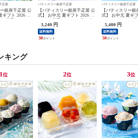
千疋屋
パティスリー銀座千疋屋
パティスリー銀座千疋屋
ー銀座千疋屋 公
【パティスリー銀座千疋屋 公
【パティスリー銀
ギフト 2026 ア
式】 お中元 夏ギフト 2026 ゼ
式】 お中元 夏ギフト
 お菓子 スイーツ
リー お菓子 スイーツ 贈り物
イスクリーム お菓
3,240 円
5,400 円
 千疋屋 銀座プ
ギフト 千疋屋 銀座ゼリー9個
贈り物 ギフト 千
ス＆ソルベ8個
レミアムアイス
送料無料
送料無料
30
50
ンキング
1
2
3
位
位
位