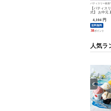
ー銀座千疋屋
パティスリー銀座千疋屋
パティスリー銀座
ィスリー銀座千疋屋 公
【パティスリー銀座千疋屋 公
【パティスリ
中元 夏ギフト 2026 ア
式】 お中元 夏ギフト 2026 ゼ
式】 お中元 夏
リーム お菓子 スイーツ
リー お菓子 スイーツ 贈り物
イスクリーム
 円
4,860 円
4,104 円
ギフト 千疋屋 銀座プ
ギフト 千疋屋 銀座フルーツジ
贈り物 ギフト
ムシューアイス
ュレ9個
レミアムアイ
送料無料
送料無料
45
38
人気ラ
9
10
位
位