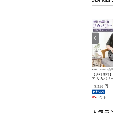
9
10
位
位
ATO（白鳩）
SHIROHATO（白鳩）
SHIROHATO（白
6タイプ ノンワイヤー
ワコール Wacoal ウイング
【送料無料】
ー ショーツ 3点セッ
Wing 綿の贅沢 オーガニック
ア リカバリ
繍レース＆ワントーンレ
ひざ下丈 インナーボトムス M
メンズ 上下
 円
1,980 円
9,350 円
袋 アンダー80 下着 レ
L LL 吸汗速乾
ア パジャマ 
ス 大きいサイズ
分丈パンツ 
18
送料込み
ン 一般医療
85
人気ラ