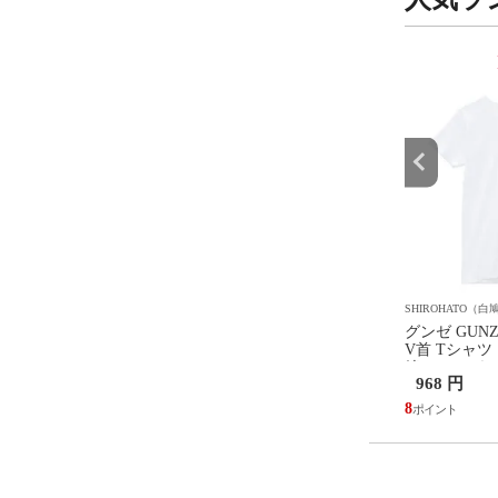
9
10
位
位
ATO（白鳩）
SHIROHATO（白鳩）
SHIROHATO（白
GUNZE トゥシェ
靴下サプリ とにかくあったか
グンゼ GUN
e ガーターフリー ガータ
い まるでこたつソックス 靴下
V首 Tシャツ
ストッキング パンスト
メンズ ハイソックス 発熱 冷
綿100％ V
円
2,200 円
968 円
ース
え対策 25-27cm
防臭
20
8