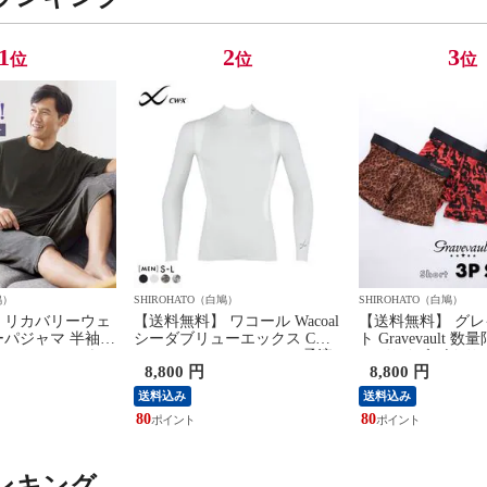
1
2
3
位
位
位
鳩）
SHIROHATO（白鳩）
SHIROHATO（白鳩）
 リカバリーウェ
【送料無料】 ワコール Wacoal
【送料無料】 グ
ーパジャマ 半袖
シーダブリューエックス CW-
ト Gravevault 数
セット ルームウェ
X Mens JAO009 JYURYU 柔流
XL サイズ ボクサ
8,800 円
8,800 円
リカバリーケア 7
ジュウリュウ メンズ トップ
まかせ 3P 福袋 
疲労回復 セルヴァ
SML ハイネック 長袖 スポー
ライズ 3枚セット
送料込み
送料込み
機器
ツ
80
80
ンキング