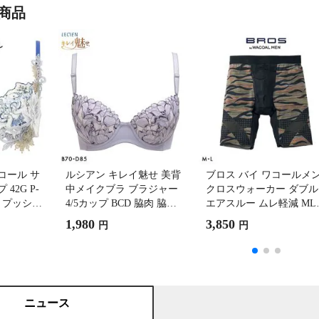
商品
コール サ
ルシアン キレイ魅せ 美背
ブロス バイ ワコールメ
42G P-
中メイクブラ ブラジャー
クロスウォーカー ダブル
C プッシュ
4/5カップ BCD 脇肉 脇高
エアスルー ムレ軽減 ML
42 下着
単品 下着 LECIEN
前開き ロング丈 GX6007 
1,980
3,850
円
円
 26AW先行プ
ROS by WACOAL MEN
ニュース