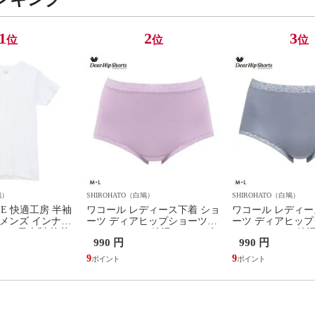
1
2
3
位
位
位
鳩）
SHIROHATO（白鳩）
SHIROHATO（白鳩）
ZE 快適工房 半袖
ワコール レディース下着 ショ
ワコール レディー
 メンズ インナー
ーツ ディアヒップショーツ
ーツ ディアヒッ
ネック 日本製 抗菌
DearHip Shorts 綿混 スタンダ
DearHip Shorts
990 円
990 円
ード ノーマルショーツ ML
ード ノーマルショ
Wacoal
Wacoal
9
9