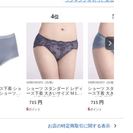
4
5
位
位
SHIROHATO（白鳩）
SHIROHATO（白鳩）
ス下着 ショ
ショーツ スタンダード レディ
ショーツ スタンダード 
プショーツ
ース下着 大きいサイズ M L
ース下着 大きいサイズ M
 綿混 スタンダ
LL 単品 下着 肌着 インナー
LL 単品 下着 肌着 イ
715 円
715 円
ーツ ML
レディース
レディース
6
6
お店の特定商取引に関する表示