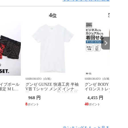
4
5
位
位
SHIROHATO（白鳩）
SHIROHATO（白鳩）
レイブボール
グンゼ GUNZE 快適工房 半袖
グンゼ BODY WILD 2
量限定 M L
V首 Tシャツ メンズ インナー
イロンストレッチ テー
ーパンツ お
綿100％ Vネック 日本製 抗菌
パンツ メンズ GUNZE
968 円
4,455 円
ショート ロー
防臭
ワイルド
 日本製
8
40
ランキングをもっと見る