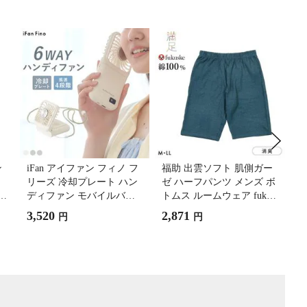
ン
iFan アイファン フィノ フ
福助 出雲ソフト 肌側ガー
グ
リーズ 冷却プレート ハン
ゼ ハーフパンツ メンズ ボ
グ
ディファン モバイルバッ
トムス ルームウェア fukus
ブ
B
テリー 2つ折り 大風量 軽
ke IZUMO SOFT
消
3,520
2,871
5
円
円
量 Fino Freeze 26
間