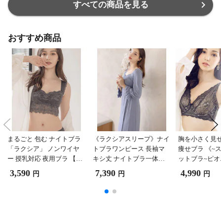
すべての商品を見る
おすすめ商品
まるごと 包む ナイトブラ
《ラクシアスリープ》ナイ
胸を小さく見せ
「ラクシア」 ノンワイヤ
トブラワンピース 長袖マ
痩せブラ 《~
ー 授乳対応 夜用ブラ 【ブ
キシ丈 ナイトブラ一体型
ットブラ~ピ
ラ単品】【tu-hacci】 85L
カップ付き ノンワイヤー
ス》【ブラ単品】
3,590
7,390
4,990
円
円
円
チャコールグレー
マタニティ 授乳 育乳 ルー
i】 E80 
ムウェア 部屋着 パジャマ
【tu-hacci】 85L スモーク
ブルー