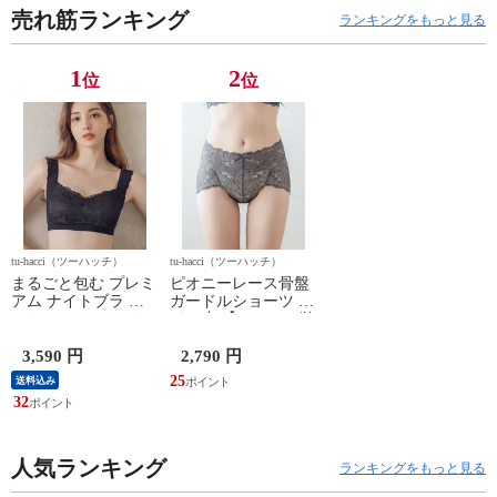
売れ筋ランキング
ランキングをもっと見る
1
2
位
位
tu-hacci（ツーハッチ）
tu-hacci（ツーハッチ）
まるごと包む プレミ
ピオニーレース骨盤
アム ナイトブラ 「
ガードルショーツ ミ
ラクシア 」 ホック
ドル丈 【ショーツ単
なし タイプ ノンワ
品】【tu-hacci】 L チ
イヤー 【ナイトブラ
ャコールグレー
3,590 円
2,790 円
単品】【tu-hacci】
25
送料込み
85M ブラック
32
人気ランキング
ランキングをもっと見る