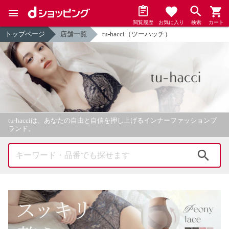
閲覧履歴
お気に入り
検索
カート
トップページ
店舗一覧
tu-hacci（ツーハッチ）
tu-hacciは、あなたの自由と自信を押し上げるインナーファッションブ
ランド。
検索