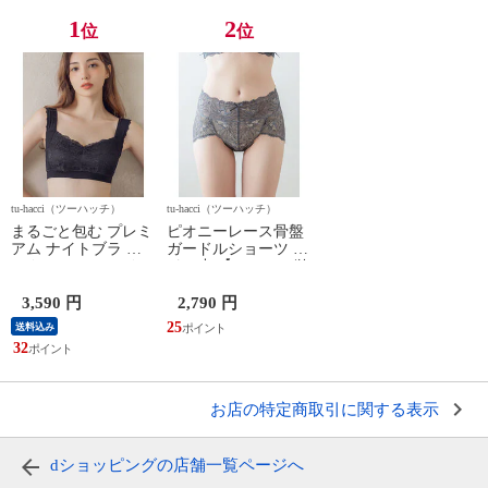
1
2
位
位
tu-hacci（ツーハッチ）
tu-hacci（ツーハッチ）
まるごと包む プレミ
ピオニーレース骨盤
アム ナイトブラ 「
ガードルショーツ ミ
ラクシア 」 ホック
ドル丈 【ショーツ単
なし タイプ ノンワ
品】【tu-hacci】 L チ
イヤー 【ナイトブラ
ャコールグレー
3,590 円
2,790 円
単品】【tu-hacci】
25
送料込み
85M ブラック
32
お店の特定商取引に関する表示
dショッピングの店舗一覧ページへ