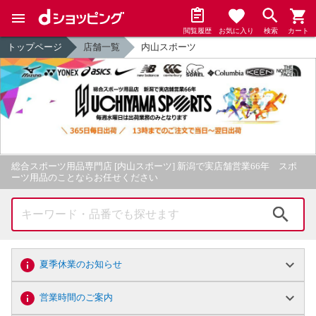
閲覧履歴
お気に入り
検索
カート
トップページ
店舗一覧
内山スポーツ
総合スポーツ用品専門店 [内山スポーツ] 新潟で実店舗営業66年 スポ
ーツ用品のことならお任せください
検索
夏季休業のお知らせ
営業時間のご案内