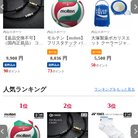
内山スポーツ
内山スポーツ
内山スポーツ
【返品交換不可】
モルテン【molten】
大塚製薬ポカリスエ
ア
（国内正規品） コラ
フリスタテック バレ
ット クーラージャグ
ントッテ 【
ーボール 5号球（検
タンクSP【PJ13 13L
Colantotte 】 コラン
定球）2026年継続モ
セール
13リットル ジャグボ
セール
デ
トッテ ネックレス
デル【国際公認球
トル 水分補給】【翌
9,900 円
8,036 円
5,500 円
CREST ABAAS 【
V5M5000 ネーム加工
日配達対象】[自社]
50
1
送料込み
送料込み
ABAAS5 磁気ネック
できません】【翌日
90
73
レス アクセサリー
配達対象】[自社]
スポーツ アスリート
メンズ レディース
】【翌日配達対象】
人気ランキング
ランキングをもっと見る
[自社]
1
2
3
位
位
位