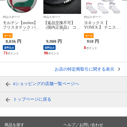
内山スポーツ
内山スポーツ
内山スポーツ
モルテン【molten】
【返品交換不可】
ヨネックス【
ア
フリスタテック バレ
（国内正規品） コラ
YONEX 】 テニス バ
ーボール 5号球（検
ントッテ 【
ドミントン レディー
定球）2026年継続モ
セール
Colantotte 】 コラン
ス アンクルソックス
セール
デ
デル【国際公認球
トッテ ネックレス
2026年春夏モデル【
8,036 円
9,900 円
910 円
V5M5000 ネーム加工
CREST ABAAS 【
29260 スポーツソッ
8
1
送料込み
送料込み
できません】【翌日
ABAAS5 磁気ネック
クス 靴下 くつした
73
90
配達対象】[自社]
レス アクセサリー
SOCKS 】【翌日配達
スポーツ アスリート
対象】[物流]
メンズ レディース
】【翌日配達対象】
お店の特定商取引に関する表示
[自社]
dショッピングの店舗一覧ページへ
トップページに戻る
商品を探す
ヘルプ／お問い合わせ