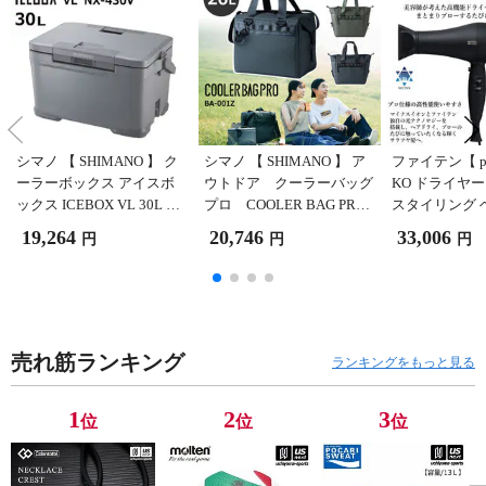
シマノ 【 SHIMANO 】 ク
シマノ 【 SHIMANO 】 ア
ファイテン【 ph
ーラーボックス アイスボ
ウトドア クーラーバッグ
KO ドライヤ
ックス ICEBOX VL 30L 【
プロ COOLER BAG PRO
スタイリング 
NX-430V 保冷 クーラー ア
Lサイズ 26L BA-001
イテム メタッ
19,264
20,746
33,006
円
円
円
ウトドア キャンプ バーベ
Z 【 保冷 クーラー アウト
日配達対象】[
キュー レジャー 頑丈 釣り
ドア キャンプ バーベキュ
グレー 】【翌日配達対
ー レジャー ソフト 軽い 】
象】[自社]
[自社]
売れ筋ランキング
ランキングをもっと見る
1
2
3
位
位
位