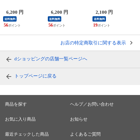
限 30日プラン 補償
ン 完全無制限 補償
限 補償なし ポケッ
付き
付き ポケットwifi
トwifi wi-fiルーター
き
wi-fiルーター docomo
docomo Softbank au
6,200 円
6,200 円
2,100 円
Softbank au 楽天 マル
楽天 マルチキャリア
S
送料無料
送料無料
送料無料
チキャリア対応 入院
対応 入院 国内旅行
56
56
19
3
国内旅行 出張 テレ
出張 テレワーク 自
ワーク 自宅利用
宅利用
お店の特定商取引に関する表示
dショッピングの店舗一覧ページへ
トップページに戻る
商品を探す
ヘルプ／お問い合わせ
お気に入り商品
お知らせ
最近チェックした商品
よくあるご質問