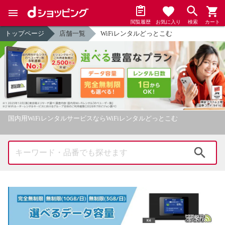
閲覧履歴
お気に入り
検索
カート
トップページ
店舗一覧
WiFiレンタルどっとこむ
国内用WiFiレンタルサービスならWiFiレンタルどっとこむ
検索