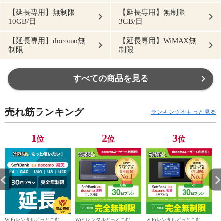
【延長専用】無制限
【延長専用】無制限
10GB/日
3GB/日
【延長専用】docomo無
【延長専用】WiMAX無
制限
制限
すべての商品を見る
売れ筋ランキング
ランキングをもっと見る
1
2
3
位
位
位
WiFiレンタルどっとこむ
WiFiレンタルどっとこむ
WiFiレンタルどっとこむ
W