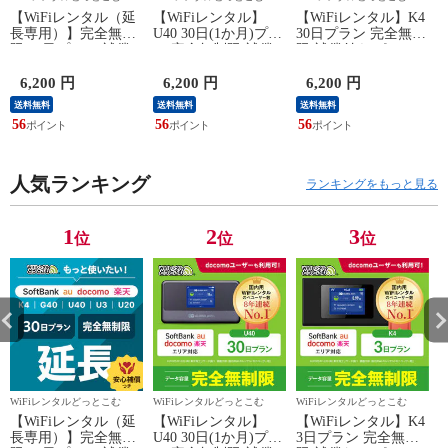
【WiFiレンタル（延
【WiFiレンタル】
【WiFiレンタル】K4
長専用）】完全無制
U40 30日(1か月)プラ
30日プラン 完全無制
限 30日プラン 補償
ン 完全無制限 補償
限 補償付き ポケッ
付き
付き ポケットwifi
トwifi wi-fiルーター
ト
wi-fiルーター docomo
docomo Softbank au
d
6,200 円
6,200 円
6,200 円
Softbank au 楽天 マル
楽天 マルチキャリア
送料無料
送料無料
送料無料
チキャリア対応 入院
対応 入院 国内旅行
56
56
56
4
国内旅行 出張 テレ
出張 テレワーク 自
ワーク 自宅利用
宅利用
人気ランキング
ランキングをもっと見る
1
2
3
位
位
位
WiFiレンタルどっとこむ
WiFiレンタルどっとこむ
WiFiレンタルどっとこむ
W
【WiFiレンタル（延
【WiFiレンタル】
【WiFiレンタル】K4
長専用）】完全無制
U40 30日(1か月)プラ
3日プラン 完全無制