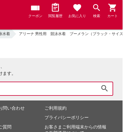
クーポン
閲覧履歴
お気に入り
検索
カート
泳水着
アリーナ 男性用 競泳水着 ブーメラン（ブラック・サイズ：S） 【FI
は、
けます。
検索
お問い合わせ
ご利用規約
プライバシーポリシー
ご質問
お客さまご利用端末からの情報