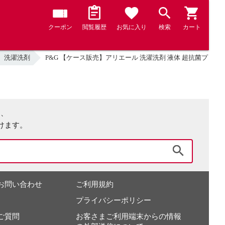
クーポン
閲覧履歴
お気に入り
検索
カート
洗濯洗剤
P&G 【ケース販売】アリエール 洗濯洗剤 液体 超抗菌プレミアム 
は、
けます。
検索
お問い合わせ
ご利用規約
プライバシーポリシー
ご質問
お客さまご利用端末からの情報