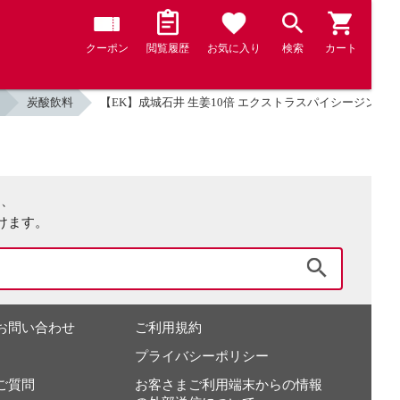
クーポン
閲覧履歴
お気に入り
検索
カート
炭酸飲料
【EK】成城石井 生姜10倍 エクストラスパイシージンジャー
は、
けます。
検索
お問い合わせ
ご利用規約
プライバシーポリシー
ご質問
お客さまご利用端末からの情報