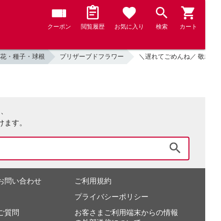
クーポン
閲覧履歴
お気に入り
検索
カート
花・種子・球根
プリザーブドフラワー
＼遅れてごめんね／ 敬老の日
は、
けます。
検索
お問い合わせ
ご利用規約
プライバシーポリシー
ご質問
お客さまご利用端末からの情報